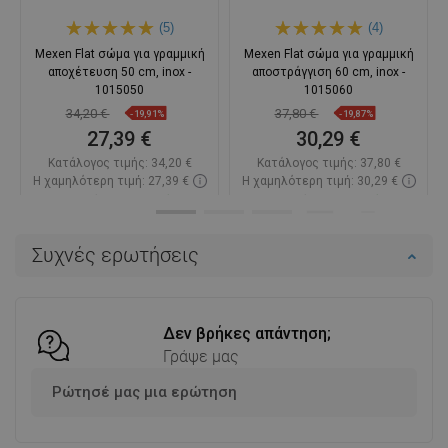
(5)
(4)
Mexen Flat σώμα για γραμμική
Mexen Flat σώμα για γραμμική
αποχέτευση 50 cm, inox -
αποστράγγιση 60 cm, inox -
1015050
1015060
34,20 €
37,80 €
-19,91%
-19,87%
27,39 €
30,29 €
Κατάλογος τιμής:
34,20 €
Κατάλογος τιμής:
37,80 €
Η χαμηλότερη τιμή: 27,39 €
Η χαμηλότερη τιμή: 30,29 €
Διαθεσιμότητα:
Σε απόθεμα
Διαθεσιμότητα:
Σε απόθεμα
Στο καλάθι
Στο καλάθι
Συχνές ερωτήσεις
Σύγκριση
favorite_border
Αγαπημένα
Σύγκριση
favorite_border
Αγαπημένα
Δεν βρήκες απάντηση;
Γράψε μας
Ρώτησέ μας μια ερώτηση