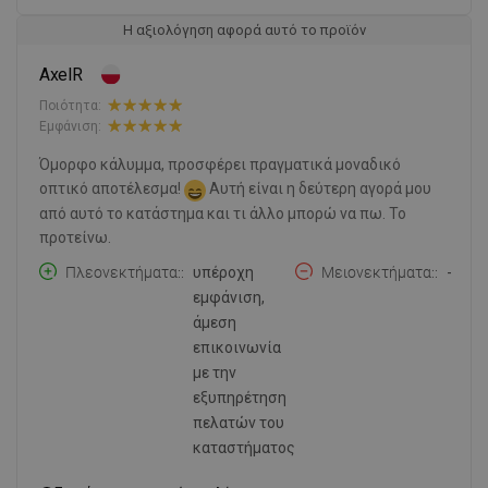
Η αξιολόγηση αφορά αυτό το προϊόν
AxelR
Ποιότητα:
Εμφάνιση:
Όμορφο κάλυμμα, προσφέρει πραγματικά μοναδικό
οπτικό αποτέλεσμα!
Αυτή είναι η δεύτερη αγορά μου
από αυτό το κατάστημα και τι άλλο μπορώ να πω. Το
προτείνω.
Πλεονεκτήματα:
υπέροχη
Μειονεκτήματα:
-
εμφάνιση,
άμεση
επικοινωνία
με την
εξυπηρέτηση
πελατών του
καταστήματος