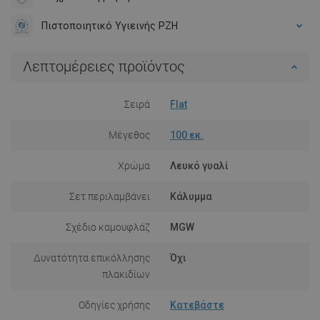
Πιστοποιητικό Υγιεινής PZH
Λεπτομέρειες προϊόντος
Σειρά
Flat
Μέγεθος
100 εκ.
Χρώμα
Λευκό γυαλί
Σετ περιλαμβάνει
Κάλυμμα
Σχέδιο καμουφλάζ
MGW
Δυνατότητα επικόλλησης
Όχι
πλακιδίων
Οδηγίες χρήσης
Κατεβάστε