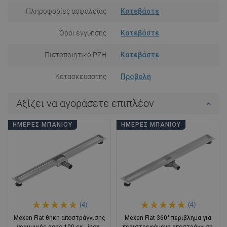
Πληροφορίες ασφαλείας
Κατεβάστε
Όροι εγγύησης
Κατεβάστε
Πιστοποιητικό PZH
Κατεβάστε
Κατασκευαστής
Προβολή
Αξίζει να αγοράσετε επιπλέον
ΗΜΈΡΕΣ ΜΠΆΝΙΟΥ
ΗΜΈΡΕΣ ΜΠΆΝΙΟΥ
(4)
(4)
Mexen Flat θήκη αποστράγγισης
Mexen Flat 360° περίβλημα για
γραμμικής ροής 100 εκ., inox -
περιστρεφόμενη αποστράγγιση