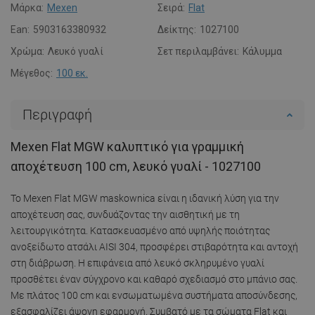
Μάρκα:
Mexen
Σειρά:
Flat
Ean:
5903163380932
Δείκτης:
1027100
Χρώμα:
Λευκό γυαλί
Σετ περιλαμβάνει:
Κάλυμμα
Μέγεθος:
100 εκ.
Περιγραφή
Mexen Flat MGW καλυπτικό για γραμμική
αποχέτευση 100 cm, λευκό γυαλί - 1027100
Το Mexen Flat MGW maskownica είναι η ιδανική λύση για την
αποχέτευση σας, συνδυάζοντας την αισθητική με τη
λειτουργικότητα. Κατασκευασμένο από υψηλής ποιότητας
ανοξείδωτο ατσάλι AISI 304, προσφέρει στιβαρότητα και αντοχή
στη διάβρωση. Η επιφάνεια από λευκό σκληρυμένο γυαλί
προσθέτει έναν σύγχρονο και καθαρό σχεδιασμό στο μπάνιο σας.
Με πλάτος 100 cm και ενσωματωμένα συστήματα αποσύνδεσης,
εξασφαλίζει άψογη εφαρμογή. Συμβατό με τα σώματα Flat και