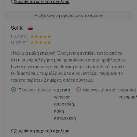
Εμφάνιση αρχικού σχολίου
Η αξιολόγηση αφορά αυτό το προϊόν
SofiK
Ποιότητα:
Εμφάνιση:
Ήταν μια καλή επιλογή. Όλα γενικά εντάξει, εκτός από το
ότι η συναρμολόγηση μου προκάλεσε κάποια προβλήματα.
Γενικά η κατασκευή είναι θετική γιατί είναι τελικά ατσάλι.
Οι διαστάσεις ταιριάζουν, όλα είναι εντάξει, περίμενα το
πακέτο περίπου 2 ημέρες, οπότε σύντομα.
Πλεονεκτήματα:
σχετικά
Μειονεκτήματα:
δύσκολη
γρήγορη
συναρμο
αποστολή,
καλή
κατασκευή
Εμφάνιση αρχικού σχολίου