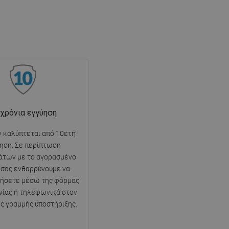
 χρόνια εγγύηση
ν καλύπτεται από 10ετή
ηση. Σε περίπτωση
άτων με το αγορασμένο
, σας ενθαρρύνουμε να
νήσετε μέσω της φόρμας
νίας ή τηλεφωνικά στον
ης γραμμής υποστήριξης.