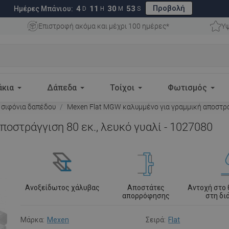
Προβολή
4
11
30
52
Ημέρες Μπάνιου:
D
H
M
S
Επιστροφή ακόμα και μέχρι 100 ημέρες*
Υψ
άκια
Δάπεδα
Τοίχοι
Φωτισμός
 σιφόνια δαπέδου
Mexen Flat MGW καλυμμένο για γραμμική αποστράγ
οστράγγιση 80 εκ., λευκό γυαλί - 1027080
Ανοξείδωτος χάλυβας
Αποστάτες
Αντοχή στο
απορρόφησης
στη δ
Μάρκα:
Mexen
Σειρά:
Flat