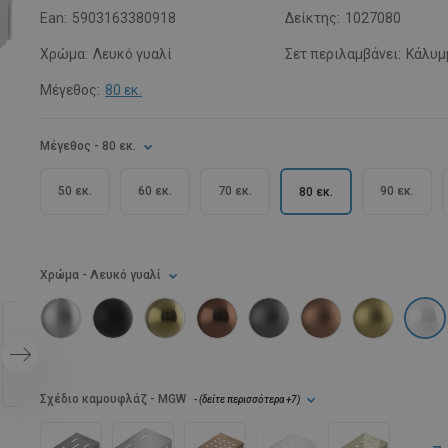
Ean:
5903163380918
Δείκτης:
1027080
Χρώμα:
Λευκό γυαλί
Σετ περιλαμβάνει:
Κάλυμ
Μέγεθος:
80 εκ.
Μέγεθος
- 80 εκ.
50 εκ.
60 εκ.
70 εκ.
90 εκ.
80 εκ.
Χρώμα
- Λευκό γυαλί
Σχέδιο καμουφλάζ
- MGW
- (
δείτε περισσότερα
+7
)