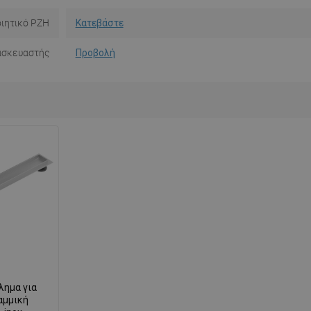
ιητικό PZH
Κατεβάστε
ασκευαστής
Προβολή
λημα για
αμμική