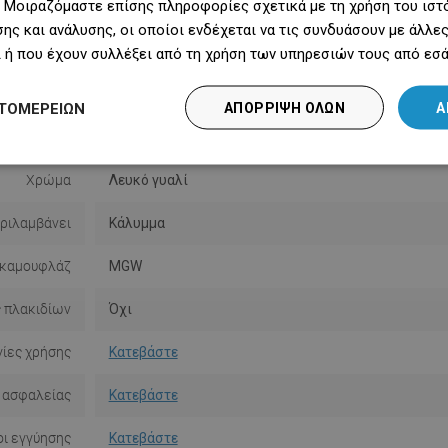
 Μοιραζόμαστε επίσης πληροφορίες σχετικά με τη χρήση του ιστ
ης και ανάλυσης, οι οποίοι ενδέχεται να τις συνδυάσουν με άλλ
 ή που έχουν συλλέξει από τη χρήση των υπηρεσιών τους από εσά
Σειρά
Flat
ΤΟΜΕΡΕΙΏΝ
ΑΠΌΡΡΙΨΗ ΌΛΩΝ
Α
Μέγεθος
80 εκ.
Χρώμα
Λευκό γυαλί
ριλαμβάνει
Κάλυμμα
 καμουφλάζ
MGW
 πλακιδίων
Όχι
ίες χρήσης
Κατεβάστε
 ασφαλείας
Κατεβάστε
ι εγγύησης
Κατεβάστε