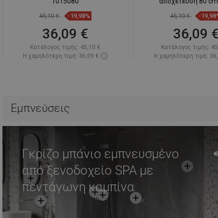
1015080
αποχέτευση 80 cm,
45,10 €
-19,98%
45,10 €
-19,98
36,09 €
36,09 
Κατάλογος τιμής:
45,10 €
Κατάλογος τιμής:
45
Η χαμηλότερη τιμή: 36,09 €
Η χαμηλότερη τιμή: 36
Διαθεσιμότητα:
Σε απόθεμα
Διαθεσιμότητα:
Σε α
Στο καλάθι
Στο καλάθ
Σύγκριση
favorite_border
Αγαπημένα
Σύγκριση
favorite_border
Αγ
Εμπνεύσεις
Γκρίζο μπάνιο εμπνευσμένο
από ξενοδοχείο SPA με
πεντάγωνη καμπίνα