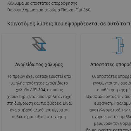
Κάλυμμα με αποστάτες απορρόφησης
Για συμπλήρωση με το σώμα Flat και Flat 360
Καινοτόμες λύσεις που εφαρμόζονται σε αυτό το π
Ανοξείδωτος χάλυβας
Αποστάτες απορρ
Το προϊόν έχει κατασκευαστεί από
Οι αποστάτες απορρ
υψηλής ποιότητας ανοξείδωτο
εγγυώνται την ομοι
χάλυβα AISI 304, ο οποίος
τοποθέτηση της μά
χαρακτηρίζεται από υψηλή αντοχή
εξασφαλίζοντας την αισ
στη διάβρωση και τις φθορές. Είναι
εμφάνιση. Προλαμβ
ένα στιβαρό υλικό που εγγυάται
αποτελεσματικά την τ
πολυετή και αξιόπιστη χρήση.
σχάρας με το περίβλ
μειώνουν τον θόρυ
δημιουργείται κατά την