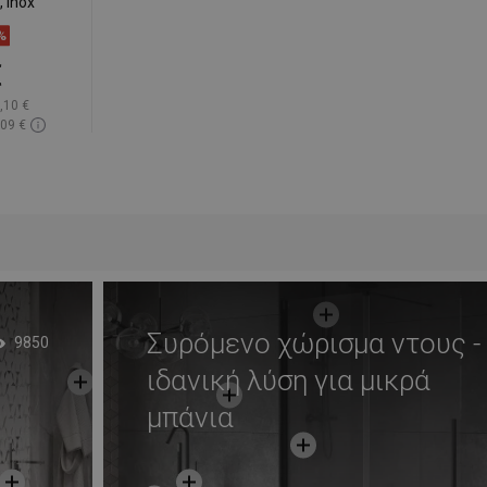
 inox
%
€
,10 €
,09 €
πόθεμα
ι
απημένα
Συρόμενο χώρισμα ντους -
9850
ιδανική λύση για μικρά
μπάνια