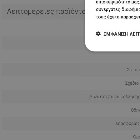
επισκεψιμότητά μας.
συνεργάτες διαφήμισ
Λεπτομέρειες προϊόντος
τους έχετε παράσχει
ΕΜΦΆΝΙΣΗ ΛΕΠ
Σετ πε
Σχέδιο
Δυνατότητα επικόλλησης
Οδηγ
Πληροφορίες
Όρο