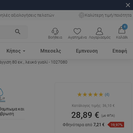
close
ηλές αξιολογήσεις πελατών
Καλύτερη τιμή/ποιότητα
0
search
Βοήθεια
Αγαπημένα
Λογαριασμός
Καλάθι
Κήπος
Μπεσελς
Εμπνευση
Επαφή
γιση 80 εκ., λευκό γυαλί - 1027080
Mexen Flat MGW καλυμμένο
(4)
για γραμμική αποστράγγιση
80 εκ., λευκό γυαλί - 1027080
Κατάλογος τιμής:
36,10 €
 θαμπωμα και
28,89 €
ιάβρωση
(με ΦΠΑ)
Φθηνότερα από
7,21 €
19,97%