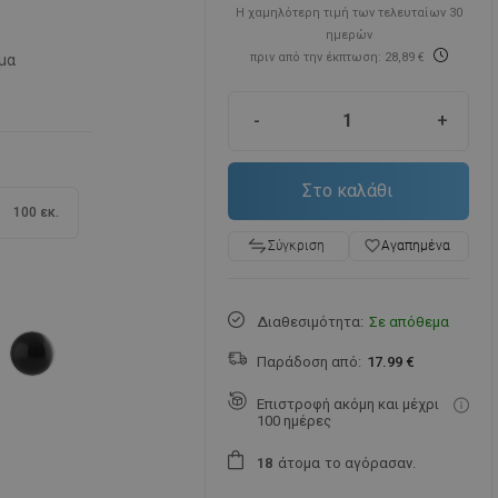
Η χαμηλότερη τιμή των τελευταίων 30
ημερών
πριν από την έκπτωση: 28,89 €
μα
-
+
Στο καλάθι
100 εκ.
favorite_border
Αγαπημένα
Σύγκριση
Διαθεσιμότητα:
Σε απόθεμα
Παράδοση από:
17.99 €
Επιστροφή ακόμη και μέχρι
100 ημέρες
άτομα
το αγόρασαν.
1
8