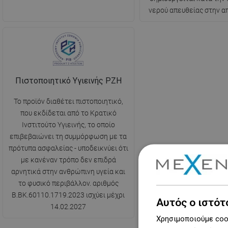
νερού απευθείας στην α
Πιστοποιητικό Υγιεινής PZH
Το προϊόν διαθέτει πιστοποιητικό,
που εκδίδεται από το Κρατικό
Ινστιτούτο Υγιεινής, το οποίο
επιβεβαιώνει τη συμμόρφωση με τα
πρότυπα ασφαλείας - υποδεικνύει ότι
με κανέναν τρόπο δεν επιδρά
αρνητικά στην ανθρώπινη υγεία και
το φυσικό περιβάλλον. αριθμός
B.BK.60110.1719.2023 ισχύει μέχρι
Αυτός ο ιστότ
14.02.2027
Χρησιμοποιούμε cook