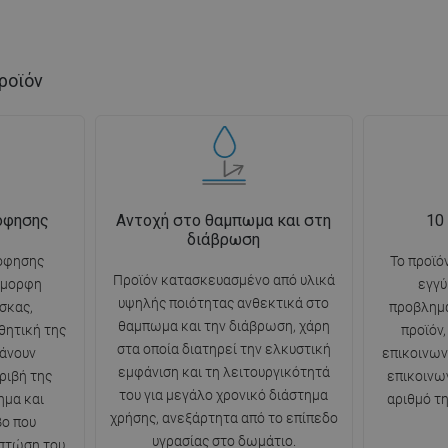
ροϊόν
όφησης
Αντοχή στο θαμπωμα και στη
10
διάβρωση
όφησης
Το προϊό
Προϊόν κατασκευασμένο από υλικά
όμορφη
εγγύ
υψηλής ποιότητας ανθεκτικά στο
σκας,
προβλημ
θαμπωμα και την διάβρωση, χάρη
θητική της
προϊόν
στα οποία διατηρεί την ελκυστική
άνουν
επικοινω
εμφάνιση και τη λειτουργικότητά
ριβή της
επικοινω
του για μεγάλο χρονικό διάστημα
ημα και
αριθμό τ
χρήσης, ανεξάρτητα από το επίπεδο
βο που
υγρασίας στο δωμάτιο.
 πτώση του