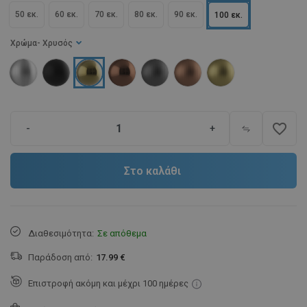
50 εκ.
60 εκ.
70 εκ.
80 εκ.
90 εκ.
100 εκ.
Χρώμα
- Χρυσός
favorite_border
-
+
Στο καλάθι
Διαθεσιμότητα:
Σε απόθεμα
Παράδοση από:
17.99 €
Επιστροφή ακόμη και μέχρι 100 ημέρες