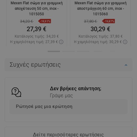
Mexen Flat σώμα για γραμμική
Mexen Flat σώμα για γραμμική
αποχέτευση 50 cm, inox -
αποστράγγιση 60 cm, inox -
1015050
1015060
34,20 €
37,80 €
-19,91%
-19,87%
27,39 €
30,29 €
Κατάλογος τιμής:
34,20 €
Κατάλογος τιμής:
37,80 €
Η χαμηλότερη τιμή: 27,39 €
Η χαμηλότερη τιμή: 30,29 €
Διαθεσιμότητα:
Σε απόθεμα
Διαθεσιμότητα:
Σε απόθεμα
Στο καλάθι
Στο καλάθι
Συχνές ερωτήσεις
Σύγκριση
favorite_border
Αγαπημένα
Σύγκριση
favorite_border
Αγαπημένα
Δεν βρήκες απάντηση;
Γράψε μας
Ρώτησέ μας μια ερώτηση
Δείτε περισσότερες ερωτήσεις