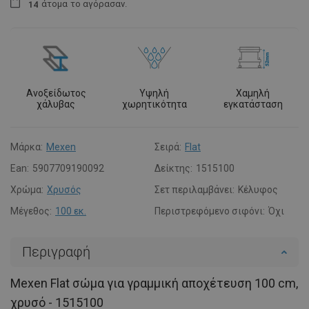
άτομα
το αγόρασαν.
1
4
Ανοξείδωτος
Υψηλή
Χαμηλή
χάλυβας
χωρητικότητα
εγκατάσταση
Μάρκα:
Mexen
Σειρά:
Flat
Ean:
5907709190092
Δείκτης:
1515100
Χρώμα:
Χρυσός
Σετ περιλαμβάνει:
Κέλυφος
Μέγεθος:
100 εκ.
Περιστρεφόμενο σιφόνι:
Όχι
Περιγραφή
Mexen Flat σώμα για γραμμική αποχέτευση 100 cm,
χρυσό - 1515100