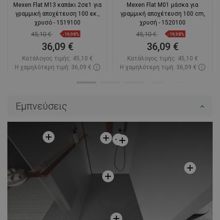
Mexen Flat M13 καπάκι 2σε1 για
Mexen Flat M01 μάσκα για
γραμμική αποχέτευση 100 εκ.,
γραμμική αποχέτευση 100 cm,
χρυσό - 1519100
χρυσή - 1520100
45,10 €
45,10 €
-19,98%
-19,98%
36,09 €
36,09 €
Κατάλογος τιμής:
45,10 €
Κατάλογος τιμής:
45,10 €
Η χαμηλότερη τιμή: 36,09 €
Η χαμηλότερη τιμή: 36,09 €
Διαθεσιμότητα:
Σε απόθεμα
Διαθεσιμότητα:
Σε απόθεμα
Στο καλάθι
Στο καλάθι
Εμπνεύσεις
Σύγκριση
favorite_border
Αγαπημένα
Σύγκριση
favorite_border
Αγαπημένα