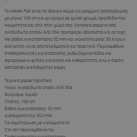
Το Mexen Flat είναι το ιδανικό σώμα για γραμμική αποστράγγιση
με μήκος 100 cm και φινίρισμα σε χρυσό χρώμα, προσδίδοντας
κομψότητα και στιλ στον χώρο σας. Κατασκευασμένο από
ανοξείδωτο ατσάλι AISI 304, προσφέρει αξιοπιστία και αντοχή.
Με βάθος εγκατάστασης 52 mm και ικανότητα ροής 50 λίτρων
ανά λεπτό, είναι αποτελεσματικό και πρακτικό. Περιλαμβάνει
σταθεροποιητές εγκατάστασης, ρυθμιζόμενα πόδια και
αφαιρούμενο φίλτρο για άνεση και καθαριότητα, ενώ ο σιφόνι
αποτρέπει ανεπιθύμητες οσμές.
Τεχνικά χαρακτηριστικά:
Υλικό: Ανοξείδωτο ατσάλι AISI 304
Φινίρισμα: Χρυσό
Πλάτος: 100 cm
Βάθος εγκατάστασης: 52 mm
Διαπερατότητα: 50 l/min
Για συμπλήρωση με καλύμματα M
Στο σετ περιλαμβάνονται:
Σταθεροποιητές εγκατάστασης