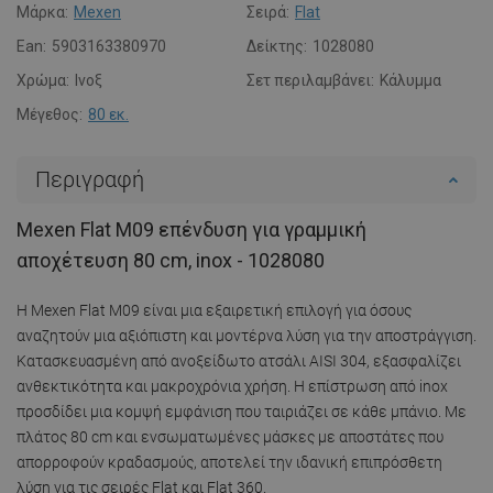
Μάρκα:
Mexen
Σειρά:
Flat
Ean:
5903163380970
Δείκτης:
1028080
Χρώμα:
Ινοξ
Σετ περιλαμβάνει:
Κάλυμμα
Μέγεθος:
80 εκ.
Περιγραφή
Mexen Flat M09 επένδυση για γραμμική
αποχέτευση 80 cm, inox - 1028080
Η Mexen Flat M09 είναι μια εξαιρετική επιλογή για όσους
αναζητούν μια αξιόπιστη και μοντέρνα λύση για την αποστράγγιση.
Κατασκευασμένη από ανοξείδωτο ατσάλι AISI 304, εξασφαλίζει
ανθεκτικότητα και μακροχρόνια χρήση. Η επίστρωση από inox
προσδίδει μια κομψή εμφάνιση που ταιριάζει σε κάθε μπάνιο. Με
πλάτος 80 cm και ενσωματωμένες μάσκες με αποστάτες που
απορροφούν κραδασμούς, αποτελεί την ιδανική επιπρόσθετη
λύση για τις σειρές Flat και Flat 360.