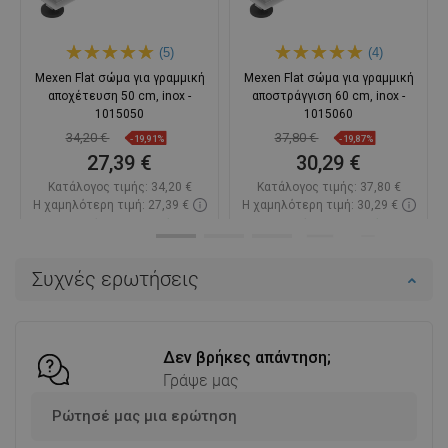
(5)
(4)
Mexen Flat σώμα για γραμμική
Mexen Flat σώμα για γραμμική
αποχέτευση 50 cm, inox -
αποστράγγιση 60 cm, inox -
1015050
1015060
34,20 €
37,80 €
-19,91%
-19,87%
27,39 €
30,29 €
Κατάλογος τιμής:
34,20 €
Κατάλογος τιμής:
37,80 €
Η χαμηλότερη τιμή: 27,39 €
Η χαμηλότερη τιμή: 30,29 €
Διαθεσιμότητα:
Σε απόθεμα
Διαθεσιμότητα:
Σε απόθεμα
Στο καλάθι
Στο καλάθι
Συχνές ερωτήσεις
Σύγκριση
favorite_border
Αγαπημένα
Σύγκριση
favorite_border
Αγαπημένα
Δεν βρήκες απάντηση;
Γράψε μας
Ρώτησέ μας μια ερώτηση