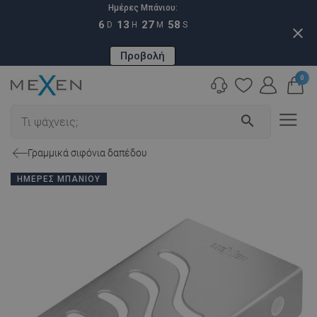
Ημέρες Μπάνιου:
6
13
27
57
D
H
M
S
close
Προβολή
0
search
Γραμμικά σιφόνια δαπέδου
ΗΜΈΡΕΣ ΜΠΆΝΙΟΥ