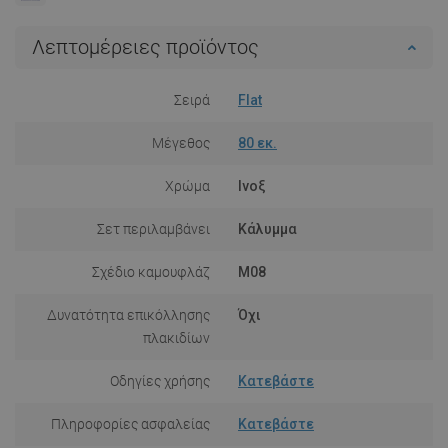
Λεπτομέρειες προϊόντος
Σειρά
Flat
Μέγεθος
80 εκ.
Χρώμα
Ινοξ
Σετ περιλαμβάνει
Κάλυμμα
Σχέδιο καμουφλάζ
M08
Δυνατότητα επικόλλησης
Όχι
πλακιδίων
Οδηγίες χρήσης
Κατεβάστε
Πληροφορίες ασφαλείας
Κατεβάστε