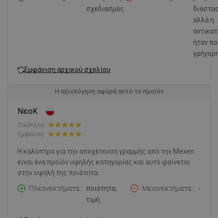
σχεδιασμός.
διάστασ
αλλά η
αντικα
ήταν π
γρήγορη
Εμφάνιση αρχικού σχολίου
Η αξιολόγηση αφορά αυτό το προϊόν
NicoK
Ποιότητα:
Εμφάνιση:
Η καλύπτρα για την αποχέτευση γραμμής από την Mexen
είναι ένα προϊόν υψηλής κατηγορίας και αυτό φαίνεται
στην υψηλή της ποιότητα.
Πλεονεκτήματα:
ποιότητα,
Μειονεκτήματα:
-
τιμή.