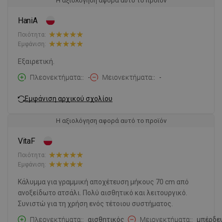
Η αξιολόγηση αφορά αυτό το προϊόν
HaniA
Ποιότητα:
Εμφάνιση:
Εξαιρετική.
Πλεονεκτήματα:
-
Μειονεκτήματα:
-
Εμφάνιση αρχικού σχολίου
Η αξιολόγηση αφορά αυτό το προϊόν
VitaF
Ποιότητα:
Εμφάνιση:
Κάλυμμα για γραμμική αποχέτευση μήκους 70 cm από
ανοξείδωτο ατσάλι. Πολύ αισθητικό και λειτουργικό.
Συνιστώ για τη χρήση ενός τέτοιου συστήματος.
Πλεονεκτήματα:
αισθητικός
Μειονεκτήματα:
μπέρδε