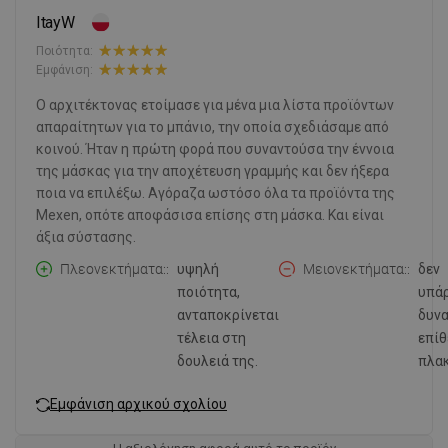
ItayW
Ποιότητα:
Εμφάνιση:
Ο αρχιτέκτονας ετοίμασε για μένα μια λίστα προϊόντων
απαραίτητων για το μπάνιο, την οποία σχεδιάσαμε από
κοινού. Ήταν η πρώτη φορά που συναντούσα την έννοια
της μάσκας για την αποχέτευση γραμμής και δεν ήξερα
ποια να επιλέξω. Αγόραζα ωστόσο όλα τα προϊόντα της
Mexen, οπότε αποφάσισα επίσης στη μάσκα. Και είναι
άξια σύστασης.
Πλεονεκτήματα:
υψηλή
Μειονεκτήματα:
δεν
ποιότητα,
υπά
ανταποκρίνεται
δυν
τέλεια στη
επί
δουλειά της.
πλακ
Εμφάνιση αρχικού σχολίου