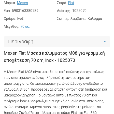
Μάρκα:
Mexen
Σειρά:
Flat
Ean:
5903163380789
Δείκτης:
1025070
Χρώμα:
Ινοξ
Σετ περιλαμβάνει:
Κάλυμμα
Μέγεθος:
70 εκ.
Περιγραφή
Mexen Flat Μάσκα καλύμματος M08 για γραμμική
αποχέτευση 70 cm, inox - 1025070
Η Mexen Flat M08 είναι μια εξαιρετική επιλογή για την κάλυψη
των απαιτήσεων ενός υψηλής ποιότητας συστήματος
αποστράγγισης. Κατασκευασμένη από αδιάβροχο ανοξείδωτο
χάλυβα AISI 304, προσφέρει αξιόπιστη αντοχή στη διάβρωση και
μακροχρόνια χρήση. Το μοντέλο αυτό με πλάτος 70 cm και
φινίρισμα inox εξασφαλίζει αισθητική αρμονία στο μπάνιο σας,
ενώ οι ενσωματωμένοι αποστάτες βοηθούν στη μείωση του
θορύβου. Συνδυάζεται τέλεια με το σώμα Flat και Flat 360.