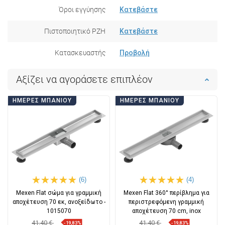
Όροι εγγύησης
Κατεβάστε
Πιστοποιητικό PZH
Κατεβάστε
Κατασκευαστής
Προβολή
Αξίζει να αγοράσετε επιπλέον
ΗΜΈΡΕΣ ΜΠΆΝΙΟΥ
ΗΜΈΡΕΣ ΜΠΆΝΙΟΥ
(6)
(4)
Mexen Flat σώμα για γραμμική
Mexen Flat 360° περίβλημα για
αποχέτευση 70 εκ, ανοξείδωτο -
περιστρεφόμενη γραμμική
1015070
αποχέτευση 70 cm, inox
41,40 €
41,40 €
-19,83%
-19,83%