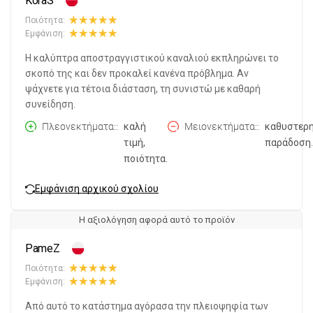
KoraS
Ποιότητα:
Εμφάνιση:
Η καλύπτρα αποστραγγιστικού καναλιού εκπληρώνει το
σκοπό της και δεν προκαλεί κανένα πρόβλημα. Αν
ψάχνετε για τέτοια διάσταση, τη συνιστώ με καθαρή
συνείδηση.
Πλεονεκτήματα:
καλή
Μειονεκτήματα:
καθυστερ
τιμή,
παράδοση.
ποιότητα.
Εμφάνιση αρχικού σχολίου
Η αξιολόγηση αφορά αυτό το προϊόν
PameZ
Ποιότητα:
Εμφάνιση:
Από αυτό το κατάστημα αγόρασα την πλειοψηφία των