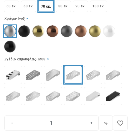
50 εκ.
60 εκ.
80 εκ.
90 εκ.
100 εκ.
70 εκ.
Χρώμα
- Ινοξ
Σχέδιο καμουφλάζ
- M08
favorite_border
-
+