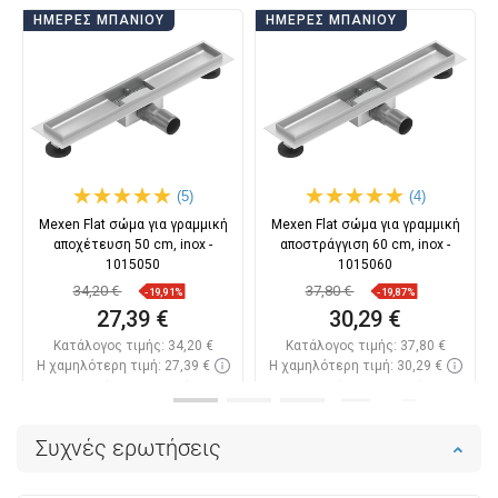
ΗΜΈΡΕΣ ΜΠΆΝΙΟΥ
ΗΜΈΡΕΣ ΜΠΆΝΙΟΥ
(5)
(4)
Mexen Flat σώμα για γραμμική
Mexen Flat σώμα για γραμμική
αποχέτευση 50 cm, inox -
αποστράγγιση 60 cm, inox -
1015050
1015060
34,20 €
37,80 €
-19,91%
-19,87%
27,39 €
30,29 €
Κατάλογος τιμής:
34,20 €
Κατάλογος τιμής:
37,80 €
Η χαμηλότερη τιμή: 27,39 €
Η χαμηλότερη τιμή: 30,29 €
Διαθεσιμότητα:
Σε απόθεμα
Διαθεσιμότητα:
Σε απόθεμα
Στο καλάθι
Στο καλάθι
Συχνές ερωτήσεις
Σύγκριση
favorite_border
Αγαπημένα
Σύγκριση
favorite_border
Αγαπημένα