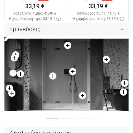
33,19 €
33,19 €
Κατάλογος τιμής:
41,40 €
Κατάλογος τιμής:
41,40 €
Η χαμηλότερη τιμή: 33,19 €
Η χαμηλότερη τιμή: 33,19 €
Διαθεσιμότητα:
Σε απόθεμα
Διαθεσιμότητα:
Σε απόθεμα
Εμπνεύσεις
Στο καλάθι
Στο καλάθι
Σύγκριση
favorite_border
Αγαπημένα
Σύγκριση
favorite_border
Αγαπημένα