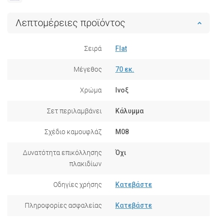
Λεπτομέρειες προϊόντος
Σειρά
Flat
Μέγεθος
70 εκ.
Χρώμα
Ινοξ
Σετ περιλαμβάνει
Κάλυμμα
Σχέδιο καμουφλάζ
M08
Δυνατότητα επικόλλησης
Όχι
πλακιδίων
Οδηγίες χρήσης
Κατεβάστε
Πληροφορίες ασφαλείας
Κατεβάστε