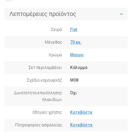
Λεπτομέρειες προϊόντος
Σειρά
Flat
Μέγεθος
70 εκ.
Χρώμα
Μαύρο
Σετ περιλαμβάνει
Κάλυμμα
Σχέδιο καμουφλάζ
M08
Δυνατότητα επικόλλησης
Όχι
πλακιδίων
Οδηγίες χρήσης
Κατεβάστε
Πληροφορίες ασφαλείας
Κατεβάστε