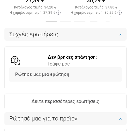
27,39 €
30,29 €
Κατάλογος τιμής:
34,20 €
Κατάλογος τιμής:
37,80 €
Η χαμηλότερη τιμή: 27,39 €
Η χαμηλότερη τιμή: 30,29 €
Διαθεσιμότητα:
Σε απόθεμα
Διαθεσιμότητα:
Σε απόθεμα
Στο καλάθι
Στο καλάθι
Συχνές ερωτήσεις
Σύγκριση
favorite_border
Αγαπημένα
Σύγκριση
favorite_border
Αγαπημένα
Δεν βρήκες απάντηση;
Γράψε μας
Ρώτησέ μας μια ερώτηση
Δείτε περισσότερες ερωτήσεις
Ρώτησέ μας για το προϊόν