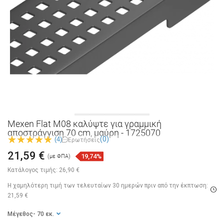
Mexen Flat M08 καλύψτε για γραμμική
αποστράγγιση 70 cm, μαύρη - 1725070
(0)
(4)
Ερωτήσεις
21,59 €
19,74%
(με ΦΠΑ)
Κατάλογος τιμής:
26,90 €
Η χαμηλότερη τιμή των τελευταίων 30 ημερών
πριν από την έκπτωση:
21,59 €
Μέγεθος
- 70 εκ.