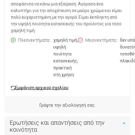
αποφάσισα να κάνω μια εξαίρεση. Αγόρασα ένα
καλυπτήρι για την αποχέτευση σε μαύρο χρώμα και είμαι
πολύ ευχαριστημένη με την αγορά. Είμαι έκπληκτη από
την υψηλή ποιότητα κατασκευής του προϊόντος για τόσο
χαμηλή τιμή.
Πλεονεκτήματα:
χαμηλή τιμή,
Μειονεκτήματα:
δεν υπά
υψηλή
δυνατό
ποιότητα
τοποθέ
κατασκευής,
πλακιδί
πρακτική
στη χρήση.
Εμφάνιση αρχικού σχολίου
Γράψτε την αξιολόγησή σας.
Ερωτήσεις και απαντήσεις από την
κοινότητα