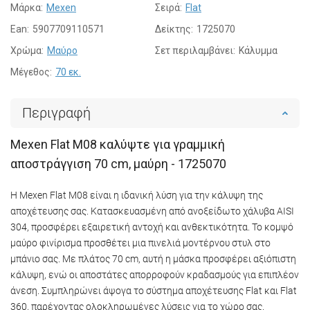
Μάρκα:
Mexen
Σειρά:
Flat
Ean:
5907709110571
Δείκτης:
1725070
Χρώμα:
Μαύρο
Σετ περιλαμβάνει:
Κάλυμμα
Μέγεθος:
70 εκ.
Περιγραφή
Mexen Flat M08 καλύψτε για γραμμική
αποστράγγιση 70 cm, μαύρη - 1725070
Η Mexen Flat M08 είναι η ιδανική λύση για την κάλυψη της
αποχέτευσης σας. Κατασκευασμένη από ανοξείδωτο χάλυβα AISI
304, προσφέρει εξαιρετική αντοχή και ανθεκτικότητα. Το κομψό
μαύρο φινίρισμα προσθέτει μια πινελιά μοντέρνου στυλ στο
μπάνιο σας. Με πλάτος 70 cm, αυτή η μάσκα προσφέρει αξιόπιστη
κάλυψη, ενώ οι αποστάτες απορροφούν κραδασμούς για επιπλέον
άνεση. Συμπληρώνει άψογα το σύστημα αποχέτευσης Flat και Flat
360, παρέχοντας ολοκληρωμένες λύσεις για το χώρο σας.