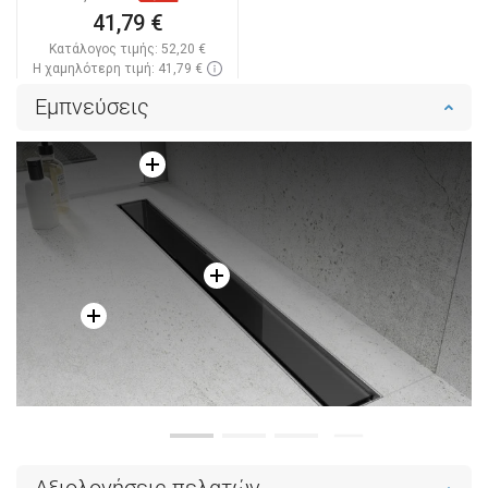
41,79 €
Κατάλογος τιμής:
52,20 €
Η χαμηλότερη τιμή: 41,79 €
Διαθεσιμότητα:
Σε απόθεμα
Εμπνεύσεις
Στο καλάθι
Σύγκριση
favorite_border
Αγαπημένα