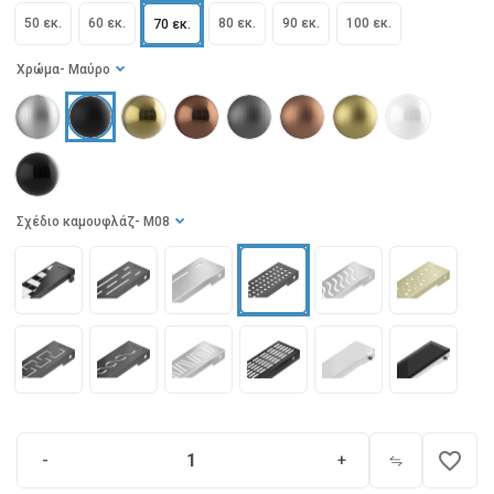
50 εκ.
60 εκ.
80 εκ.
90 εκ.
100 εκ.
70 εκ.
Χρώμα
- Μαύρο
Σχέδιο καμουφλάζ
- M08
favorite_border
-
+