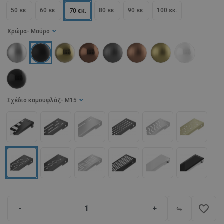
50 εκ.
60 εκ.
80 εκ.
90 εκ.
100 εκ.
70 εκ.
Χρώμα
- Μαύρο
Σχέδιο καμουφλάζ
- M15
favorite_border
-
+