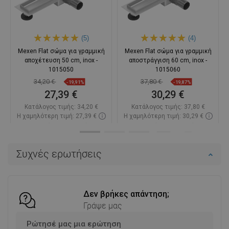
(5)
(4)
Mexen Flat σώμα για γραμμική
Mexen Flat σώμα για γραμμική
αποχέτευση 50 cm, inox -
αποστράγγιση 60 cm, inox -
1015050
1015060
34,20 €
37,80 €
-19,91%
-19,87%
27,39 €
30,29 €
Κατάλογος τιμής:
34,20 €
Κατάλογος τιμής:
37,80 €
Η χαμηλότερη τιμή: 27,39 €
Η χαμηλότερη τιμή: 30,29 €
Διαθεσιμότητα:
Σε απόθεμα
Διαθεσιμότητα:
Σε απόθεμα
Στο καλάθι
Στο καλάθι
Συχνές ερωτήσεις
Σύγκριση
favorite_border
Αγαπημένα
Σύγκριση
favorite_border
Αγαπημένα
Δεν βρήκες απάντηση;
Γράψε μας
Ρώτησέ μας μια ερώτηση