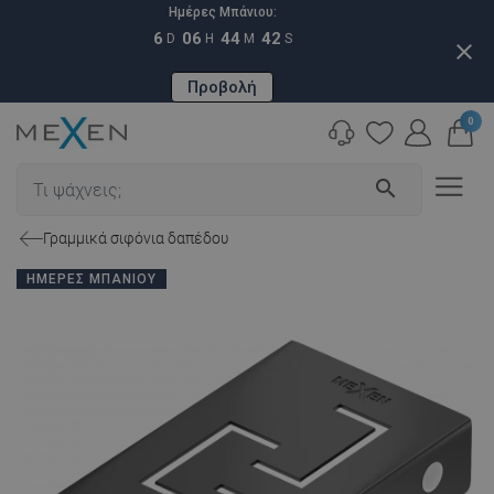
Ημέρες Μπάνιου:
6
06
44
41
D
H
M
S
close
Προβολή
0
search
Γραμμικά σιφόνια δαπέδου
ΗΜΈΡΕΣ ΜΠΆΝΙΟΥ