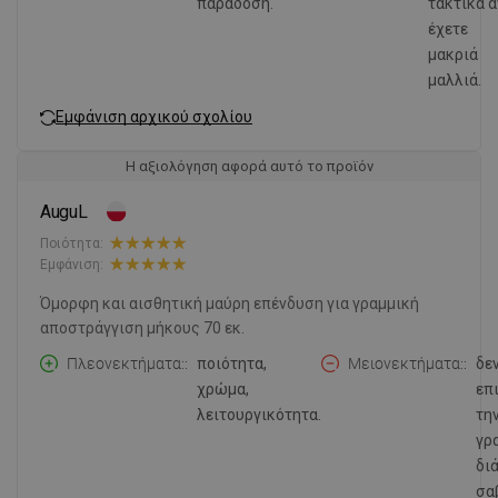
παράδοση.
τακτικά α
έχετε
μακριά
μαλλιά.
Εμφάνιση αρχικού σχολίου
Η αξιολόγηση αφορά αυτό το προϊόν
AuguL
Ποιότητα:
Εμφάνιση:
Όμορφη και αισθητική μαύρη επένδυση για γραμμική
αποστράγγιση μήκους 70 εκ.
Πλεονεκτήματα:
ποιότητα,
Μειονεκτήματα:
δε
χρώμα,
επ
λειτουργικότητα.
τη
γρ
δι
σα