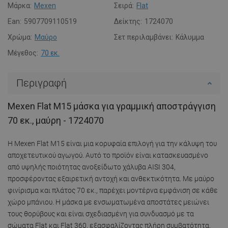
Μάρκα:
Mexen
Σειρά:
Flat
Ean:
5907709110519
Δείκτης:
1724070
Χρώμα:
Μαύρο
Σετ περιλαμβάνει:
Κάλυμμα
Μέγεθος:
70 εκ.
Περιγραφή
Mexen Flat M15 μάσκα για γραμμική αποστράγγιση
70 εκ., μαύρη - 1724070
Η Mexen Flat M15 είναι μια κορυφαία επιλογή για την κάλυψη του
αποχετευτικού αγωγού. Αυτό το προϊόν είναι κατασκευασμένο
από υψηλής ποιότητας ανοξείδωτο χάλυβα AISI 304,
προσφέροντας εξαιρετική αντοχή και ανθεκτικότητα. Με μαύρο
φινίρισμα και πλάτος 70 εκ., παρέχει μοντέρνα εμφάνιση σε κάθε
χώρο μπάνιου. Η μάσκα με ενσωματωμένα αποστάτες μειώνει
τους θορύβους και είναι σχεδιασμένη για συνδυασμό με τα
σώματα Flat και Flat 360, εξασφαλίζοντας πλήρη συμβατότητα.