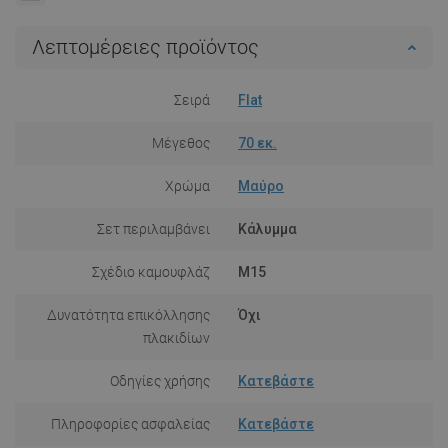
Λεπτομέρειες προϊόντος
Σειρά
Flat
Μέγεθος
70 εκ.
Χρώμα
Μαύρο
Σετ περιλαμβάνει
Κάλυμμα
Σχέδιο καμουφλάζ
M15
Δυνατότητα επικόλλησης
Όχι
πλακιδίων
Οδηγίες χρήσης
Κατεβάστε
Πληροφορίες ασφαλείας
Κατεβάστε