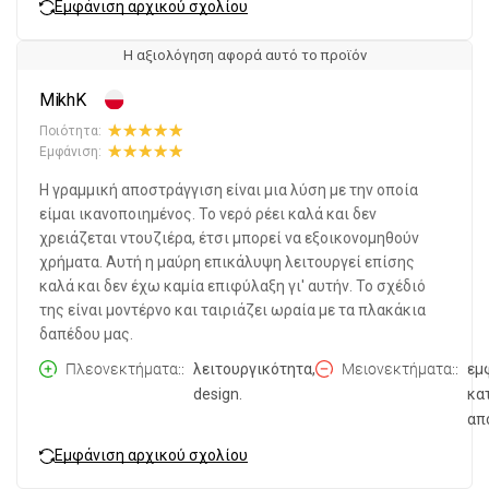
Εμφάνιση αρχικού σχολίου
Η αξιολόγηση αφορά αυτό το προϊόν
MikhK
Ποιότητα:
Εμφάνιση:
Η γραμμική αποστράγγιση είναι μια λύση με την οποία
είμαι ικανοποιημένος. Το νερό ρέει καλά και δεν
χρειάζεται ντουζιέρα, έτσι μπορεί να εξοικονομηθούν
χρήματα. Αυτή η μαύρη επικάλυψη λειτουργεί επίσης
καλά και δεν έχω καμία επιφύλαξη γι' αυτήν. Το σχέδιό
της είναι μοντέρνο και ταιριάζει ωραία με τα πλακάκια
δαπέδου μας.
Πλεονεκτήματα:
λειτουργικότητα,
Μειονεκτήματα:
εμ
design.
κα
απ
Εμφάνιση αρχικού σχολίου