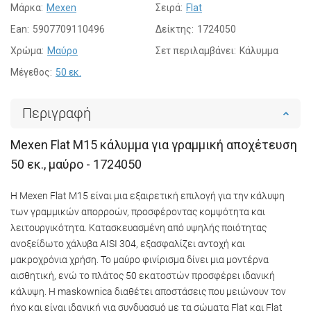
Μάρκα:
Mexen
Σειρά:
Flat
Ean:
5907709110496
Δείκτης:
1724050
Χρώμα:
Μαύρο
Σετ περιλαμβάνει:
Κάλυμμα
Μέγεθος:
50 εκ.
Περιγραφή
Mexen Flat M15 κάλυμμα για γραμμική αποχέτευση
50 εκ., μαύρο - 1724050
Η Mexen Flat M15 είναι μια εξαιρετική επιλογή για την κάλυψη
των γραμμικών απορροών, προσφέροντας κομψότητα και
λειτουργικότητα. Κατασκευασμένη από υψηλής ποιότητας
ανοξείδωτο χάλυβα AISI 304, εξασφαλίζει αντοχή και
μακροχρόνια χρήση. Το μαύρο φινίρισμα δίνει μια μοντέρνα
αισθητική, ενώ το πλάτος 50 εκατοστών προσφέρει ιδανική
κάλυψη. Η maskownica διαθέτει αποστάσεις που μειώνουν τον
ήχο και είναι ιδανική για συνδυασμό με τα σώματα Flat και Flat