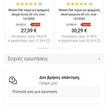
(5)
(4)
Mexen Flat σώμα για γραμμική
Mexen Flat σώμα για γραμμική
αποχέτευση 50 cm, inox -
αποστράγγιση 60 cm, inox -
1015050
1015060
34,20 €
37,80 €
-19,91%
-19,87%
27,39 €
30,29 €
Κατάλογος τιμής:
34,20 €
Κατάλογος τιμής:
37,80 €
Η χαμηλότερη τιμή: 27,39 €
Η χαμηλότερη τιμή: 30,29 €
Διαθεσιμότητα:
Σε απόθεμα
Διαθεσιμότητα:
Σε απόθεμα
Στο καλάθι
Στο καλάθι
Συχνές ερωτήσεις
Σύγκριση
favorite_border
Αγαπημένα
Σύγκριση
favorite_border
Αγαπημένα
Δεν βρήκες απάντηση;
Γράψε μας
Ρώτησέ μας μια ερώτηση