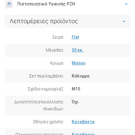
Πιστοποιητικό Υγιεινής PZH
Λεπτομέρειες προϊόντος
Σειρά
Flat
Μέγεθος
50 εκ.
Χρώμα
Μαύρο
Σετ περιλαμβάνει
Κάλυμμα
Σχέδιο καμουφλάζ
M15
Δυνατότητα επικόλλησης
Όχι
πλακιδίων
Οδηγίες χρήσης
Κατεβάστε
Πληροφορίες ασφαλείας
Κατεβάστε