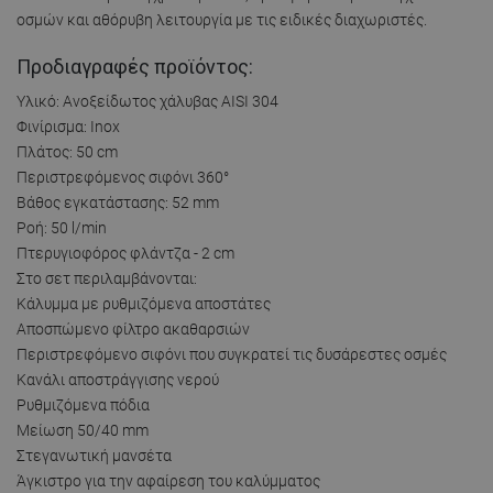
οσμών και αθόρυβη λειτουργία με τις ειδικές διαχωριστές.
Προδιαγραφές προϊόντος:
Υλικό: Ανοξείδωτος χάλυβας AISI 304
Φινίρισμα: Inox
Πλάτος: 50 cm
Περιστρεφόμενος σιφόνι 360°
Βάθος εγκατάστασης: 52 mm
Ροή: 50 l/min
Πτερυγιοφόρος φλάντζα - 2 cm
Στο σετ περιλαμβάνονται:
Κάλυμμα με ρυθμιζόμενα αποστάτες
Αποσπώμενο φίλτρο ακαθαρσιών
Περιστρεφόμενο σιφόνι που συγκρατεί τις δυσάρεστες οσμές
Κανάλι αποστράγγισης νερού
Ρυθμιζόμενα πόδια
Μείωση 50/40 mm
Στεγανωτική μανσέτα
Άγκιστρο για την αφαίρεση του καλύμματος