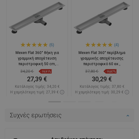
Ποιότητα:
Εμφάνιση:
Η γραμμική αποχέτευση περιστρεφόμενη 50 εκ. Mexen
είναι ένα πλήρως λειτουργικό προϊόν. Παρόλο που το
χρησιμοποιώ μόνο για λίγες μέρες, μπορώ να πω με
πλήρη υπευθυνότητα ότι είναι απλά εξαιρετικό! Κοιτάζει
υπέροχα, έχει αποσπώμενη μάσκα και πολλά άλλα
εργαλεία που διευκολύνουν τον καθαρισμό του.
Πλεονεκτήματα:
εξαιρετικός
Μειονεκτήματα:
-
εξοπλισμός,
επαγγελματική
κατασκευή
Εμφάνιση αρχικού σχολίου
Η αξιολόγηση αφορά αυτό το προϊόν
MinhD
Ποιότητα:
Εμφάνιση: