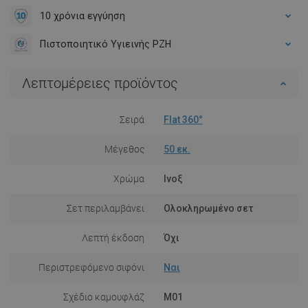
10 χρόνια εγγύηση
Πιστοποιητικό Υγιεινής PZH
Λεπτομέρειες προϊόντος
Σειρά
Flat 360°
Μέγεθος
50 εκ.
Χρώμα
Ινοξ
Σετ περιλαμβάνει
Ολοκληρωμένο σετ
Λεπτή έκδοση
Όχι
Περιστρεφόμενο σιφόνι
Ναι
Σχέδιο καμουφλάζ
M01