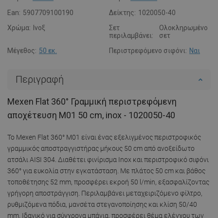
Ean:
5907709100190
Δείκτης:
1020050-40
Χρώμα:
Ινοξ
Σετ
Ολοκληρωμένο
περιλαμβάνει:
σετ
Μέγεθος:
50 εκ.
Περιστρεφόμενο σιφόνι:
Ναι
Περιγραφή
Mexen Flat 360° Γραμμική περιστρεφόμενη
αποχέτευση M01 50 cm, inox - 1020050-40
Το Mexen Flat 360° M01 είναι ένας εξελιγμένος περιστροφικός
γραμμικός αποστραγγιστήρας μήκους 50 cm από ανοξείδωτο
ατσάλι AISI 304. Διαθέτει φινίρισμα Inox και περιστροφικό σιφόνι
360° για ευκολία στην εγκατάσταση. Με πλάτος 50 cm και βάθος
τοποθέτησης 52 mm, προσφέρει εκροή 50 l/min, εξασφαλίζοντας
γρήγορη αποστράγγιση. Περιλαμβάνει μεταχειριζόμενο φίλτρο,
ρυθμιζόμενα πόδια, μανσέτα στεγανοποίησης και κλίση 50/40
mm. Ιδανικό για σύγχρονα μπάνια, προσφέρει θέμα ελέγχου των