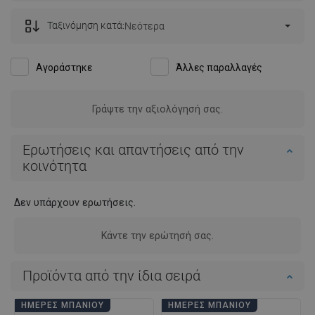
Ταξινόμηση κατά:
Νεότερα
Αγοράστηκε
Άλλες παραλλαγές
Η αξιολόγηση αφορά αυτό το προϊόν
Ievg .
Ποιότητα:
Εμφάνιση:
-
Πλεονεκτήματα:
-
Μειονεκτήματα:
-
Εμφάνιση αρχικού σχολίου
Η αξιολόγηση αφορά αυτό το προϊόν
ZdziR