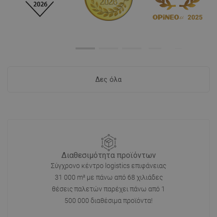
κοινότητα
Δεν υπάρχουν ερωτήσεις.
Κάντε την ερώτησή σας.
Προϊόντα από την ίδια σειρά
ΗΜΈΡΕΣ ΜΠΆΝΙΟΥ
ΗΜΈΡΕΣ ΜΠΆΝΙΟΥ
(6)
(4)
Mexen Flat 360° θήκη για
Mexen Flat 360° περίβλημα
γραμμική αποχέτευση
γραμμικής αποχέτευσης
περιστροφική 50 cm,
περιστροφικό 60 εκ.,