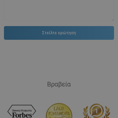
Η αξιολόγηση αφορά αυτό το προϊόν
NataM
Ποιότητα:
Εμφάνιση:
Παρήγγειλα το γραμμικό κανάλι Mexen Flat 360° M01 και
πρέπει να παραδεχτώ ότι ήταν εξαιρετικά εύκολη η
εγκατάστασή του. Το υλικό φαίνεται να είναι ανθεκτικό
και στέρεο, επομένως ελπίζω ότι θα με εξυπηρετεί για
χρόνια. Το προτείνω σε όλους.
Πλεονεκτήματα:
-
Μειονεκτήματα:
-
Εμφάνιση αρχικού σχολίου
Γράψτε την αξιολόγησή σας.
Ερωτήσεις και απαντήσεις από την