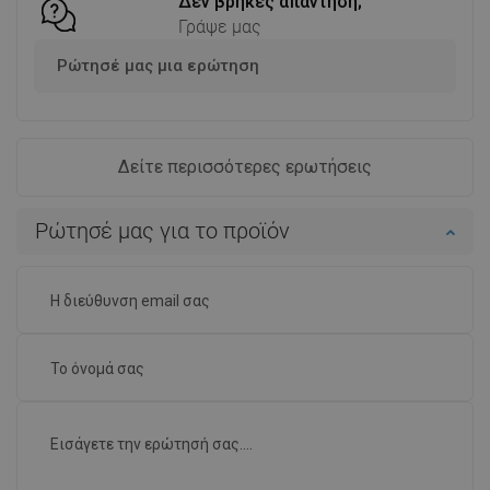
Υπέροχος!
Πλεονεκτήματα:
ανθεκτικό
Μειονεκτήματα:
-
υλικό, πολύ
λειτουργικό
Εμφάνιση αρχικού σχολίου
Η αξιολόγηση αφορά αυτό το προϊόν
RebeG
Ποιότητα:
Εμφάνιση:
Η Mexen προσφέρει μια εξαιρετικής ποιότητας γραμμική
αποχέτευση Flat 360° M01, η οποία εδώ και καιρό
λειτουργεί 100% τέλεια στο ντους μου.
Πλεονεκτήματα:
-
Μειονεκτήματα:
-
Εμφάνιση αρχικού σχολίου