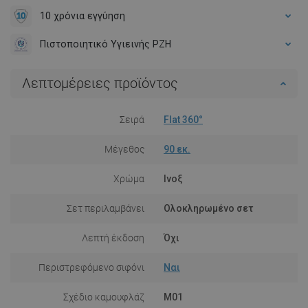
10 χρόνια εγγύηση
Πιστοποιητικό Υγιεινής PZH
Λεπτομέρειες προϊόντος
Σειρά
Flat 360°
Μέγεθος
90 εκ.
Χρώμα
Ινοξ
Σετ περιλαμβάνει
Ολοκληρωμένο σετ
Λεπτή έκδοση
Όχι
Περιστρεφόμενο σιφόνι
Ναι
Σχέδιο καμουφλάζ
M01