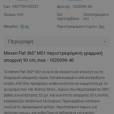
Ean:
5907709100237
Δείκτης:
1020090-40
Χρώμα:
Ινοξ
Σετ
Ολοκληρωμένο
περιλαμβάνει:
σετ
Μέγεθος:
90 εκ.
Περιστρεφόμενο σιφόνι:
Ναι
Περιγραφή
Mexen Flat 360° M01 περιστρεφόμενη γραμμική
απορροή 90 cm, inox - 1020090-40
Το Mexen Flat 360° M01 είναι ένας εξαιρετικός επιλογή για τη
διαχείριση απορροής νερού. Κατασκευασμένο από ανοξείδωτο
ατσάλι AISI 304, προσφέρει ανθεκτικότητα και κομψότητα με το
φινίρισμα inox. Με πλάτος 90 εκ., σιφώνι που περιστρέφεται 360°,
βάθος εγκατάστασης 52 χιλ. και ικανότητα απορροής 50 λ/λεπτό,
εξασφαλίζει αποδοτική λειτουργία. Περιλαμβάνει επιπλέον
κουζινέτα, αφαιρούμενο φίλτρο, περιστροφικό σιφώνι για
πρόληψη οσμών, και ρυθμιζόμενα ποδαράκια για εύκολη