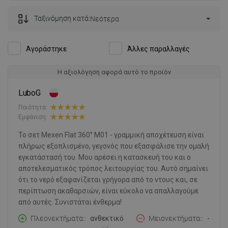
Ταξινόμηση κατά:
Νεότερα
Αγοράστηκε
Άλλες παραλλαγές
Η αξιολόγηση αφορά αυτό το προϊόν
LuboG
Ποιότητα:
Εμφάνιση:
Το σετ Mexen Flat 360° M01 - γραμμική αποχέτευση είναι
πλήρως εξοπλισμένο, γεγονός που εξασφάλισε την ομαλή
εγκατάστασή του. Μου αρέσει η κατασκευή του και ο
αποτελεσματικός τρόπος λειτουργίας του. Αυτό σημαίνει
ότι το νερό εξαφανίζεται γρήγορα από το ντους και, σε
περίπτωση ακαθαρσιών, είναι εύκολο να απαλλαγούμε
από αυτές. Συνιστάται ένθερμα!
Πλεονεκτήματα:
ανθεκτικό
Μειονεκτήματα:
-