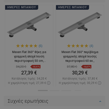
ΗΜΈΡΕΣ ΜΠΆΝΙΟΥ
ΗΜΈΡΕΣ ΜΠΆΝΙΟΥ
(6)
(4)
Mexen Flat 360° θήκη για
Mexen Flat 360° περίβλημα
γραμμική αποχέτευση
γραμμικής αποχέτευσης
περιστροφική 50 cm,
περιστροφικό 60 εκ.,
ανοξείδωτο
34,20 €
37,80 €
-19,91%
-19,87%
27,39 €
30,29 €
Κατάλογος τιμής:
34,20 €
Κατάλογος τιμής:
37,80 €
Η χαμηλότερη τιμή: 27,39 €
Η χαμηλότερη τιμή: 30,29 €
Διαθεσιμότητα:
Σε απόθεμα
Διαθεσιμότητα:
Σε απόθεμα
Στο καλάθι
Στο καλάθι
Συχνές ερωτήσεις
Σύγκριση
favorite_border
Αγαπημένα
Σύγκριση
favorite_border
Αγαπημένα