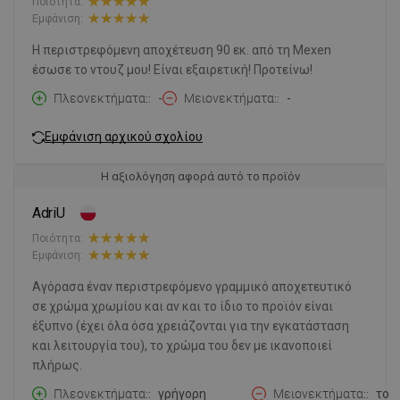
Ποιότητα:
Εμφάνιση:
Η περιστρεφόμενη αποχέτευση 90 εκ. από τη Mexen
έσωσε το ντουζ μου! Είναι εξαιρετική! Προτείνω!
Πλεονεκτήματα:
-
Μειονεκτήματα:
-
Εμφάνιση αρχικού σχολίου
Η αξιολόγηση αφορά αυτό το προϊόν
AdriU
Ποιότητα:
Εμφάνιση:
Αγόρασα έναν περιστρεφόμενο γραμμικό αποχετευτικό
σε χρώμα χρωμίου και αν και το ίδιο το προϊόν είναι
έξυπνο (έχει όλα όσα χρειάζονται για την εγκατάσταση
και λειτουργία του), το χρώμα του δεν με ικανοποιεί
πλήρως.
Πλεονεκτήματα:
γρήγορη
Μειονεκτήματα:
το