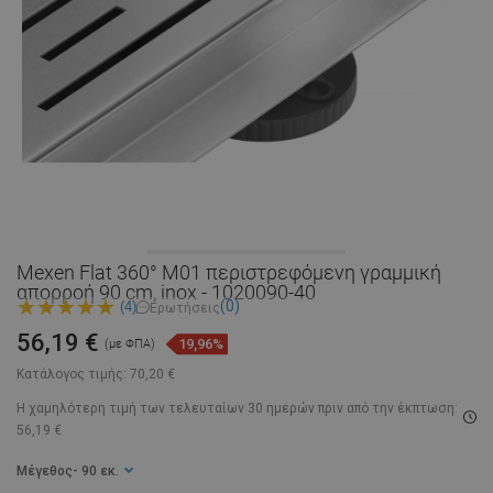
Mexen Flat 360° M01 περιστρεφόμενη γραμμική
απορροή 90 cm, inox - 1020090-40
(0)
(4)
Ερωτήσεις
56,19 €
19,96%
(με ΦΠΑ)
Κατάλογος τιμής:
70,20 €
Η χαμηλότερη τιμή των τελευταίων 30 ημερών
πριν από την έκπτωση:
56,19 €
Μέγεθος
- 90 εκ.