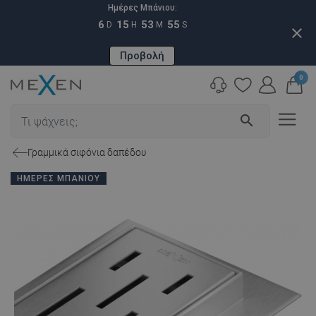
Ημέρες Μπάνιου:
6
15
53
54
D
H
M
S
close
Προβολή
0
search
Γραμμικά σιφόνια δαπέδου
ΗΜΈΡΕΣ ΜΠΆΝΙΟΥ