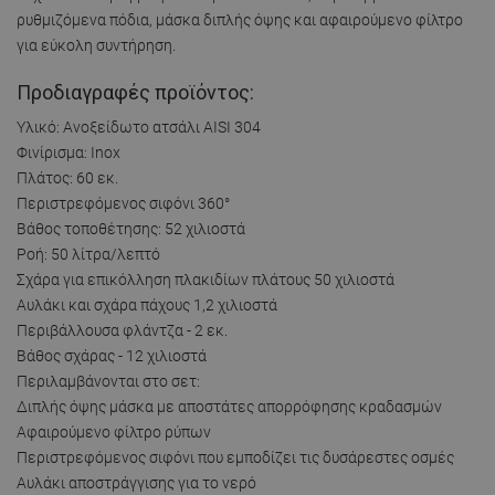
ρυθμιζόμενα πόδια, μάσκα διπλής όψης και αφαιρούμενο φίλτρο
για εύκολη συντήρηση.
Προδιαγραφές προϊόντος:
Υλικό: Ανοξείδωτο ατσάλι AISI 304
Φινίρισμα: Inox
Πλάτος: 60 εκ.
Περιστρεφόμενος σιφόνι 360°
Βάθος τοποθέτησης: 52 χιλιοστά
Ροή: 50 λίτρα/λεπτό
Σχάρα για επικόλληση πλακιδίων πλάτους 50 χιλιοστά
Αυλάκι και σχάρα πάχους 1,2 χιλιοστά
Περιβάλλουσα φλάντζα - 2 εκ.
Βάθος σχάρας - 12 χιλιοστά
Περιλαμβάνονται στο σετ:
Διπλής όψης μάσκα με αποστάτες απορρόφησης κραδασμών
Αφαιρούμενο φίλτρο ρύπων
Περιστρεφόμενος σιφόνι που εμποδίζει τις δυσάρεστες οσμές
Αυλάκι αποστράγγισης για το νερό