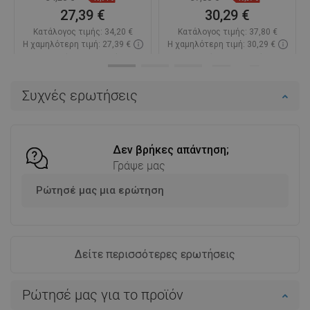
27,39 €
30,29 €
Κατάλογος τιμής:
34,20 €
Κατάλογος τιμής:
37,80 €
Η χαμηλότερη τιμή: 27,39 €
Η χαμηλότερη τιμή: 30,29 €
Διαθεσιμότητα:
Σε απόθεμα
Διαθεσιμότητα:
Σε απόθεμα
Στο καλάθι
Στο καλάθι
Συχνές ερωτήσεις
Σύγκριση
favorite_border
Αγαπημένα
Σύγκριση
favorite_border
Αγαπημένα
Δεν βρήκες απάντηση;
Γράψε μας
Ρώτησέ μας μια ερώτηση
Δείτε περισσότερες ερωτήσεις
Ρώτησέ μας για το προϊόν