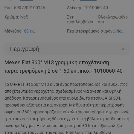
Ean:
5907709100145
Δείκτης:
1010060-40
Χρώμα:
Ινοξ
Σετ
Ολοκληρωμένο
περιλαμβάνει:
σετ
Μέγεθος:
60 εκ.
Περιστρεφόμενο σιφόνι:
Ναι
Περιγραφή
Mexen Flat 360° M13 γραμμική αποχέτευση
περιστρεφόμενη 2 σε 1 60 εκ., inox - 1010060-40
Το Mexen Flat 360° M13 είναι ένας πρωτοποριακός και ευέλικτος
αποχετευτικός νεροχύτης, σχεδιασμένος για άνεση και υψηλή
απόδοση. Κατασκευασμένος από ανοξείδωτο ατσάλι AISI 304,
προσφέρει αξιοπιστία και αντοχή. Με δυνατότητα περιστροφής
σιφονιού 360°, προσαρμόζεται εύκολα σε οποιοδήποτε χώρο, ενώ
η κατασκευή του μήκους 60 cm εγγυάται τη βέλτιστη απόδοση στη
συναρμολόγηση. Η εντυπωσιακή του ροή 50 l/min εξασφαλίζει
ταχεία αποστράγγιση του νερού. Επιπλέον, περιλαμβάνει