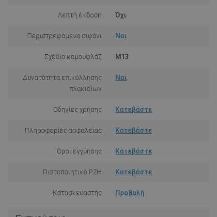
Λεπτή έκδοση
Όχι
Περιστρεφόμενο σιφόνι
Ναι
Σχέδιο καμουφλάζ
M13
Δυνατότητα επικόλλησης
Ναι
πλακιδίων
Οδηγίες χρήσης
Κατεβάστε
Πληροφορίες ασφαλείας
Κατεβάστε
Όροι εγγύησης
Κατεβάστε
Πιστοποιητικό PZH
Κατεβάστε
Κατασκευαστής
Προβολή