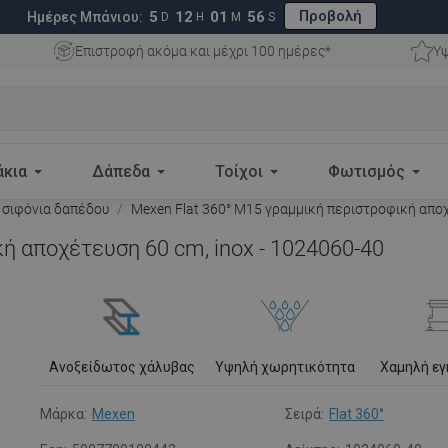
Προβολή
5
12
01
55
Ημέρες Μπάνιου:
D
H
M
S
Επιστροφή ακόμα και μέχρι 100 ημέρες*
Υψ
άκια
Δάπεδα
Τοίχοι
Φωτισμός
 σιφόνια δαπέδου
Mexen Flat 360° M15 γραμμική περιστροφική αποχ
ή αποχέτευση 60 cm, inox - 1024060-40
Ανοξείδωτος χάλυβας
Υψηλή χωρητικότητα
Χαμηλή ε
Μάρκα:
Mexen
Σειρά:
Flat 360°