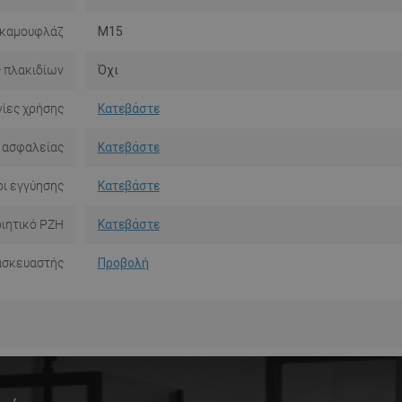
 καμουφλάζ
M15
 πλακιδίων
Όχι
ίες χρήσης
Κατεβάστε
 ασφαλείας
Κατεβάστε
ι εγγύησης
Κατεβάστε
ιητικό PZH
Κατεβάστε
ασκευαστής
Προβολή