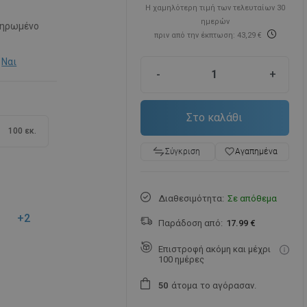
Η χαμηλότερη τιμή των τελευταίων 30
ημερών
ηρωμένο
πριν από την έκπτωση: 43,29 €
Ναι
-
+
Στο καλάθι
100 εκ.
favorite_border
Αγαπημένα
Σύγκριση
Διαθεσιμότητα:
Σε απόθεμα
+2
Παράδοση από:
17.99 €
Επιστροφή ακόμη και μέχρι
100 ημέρες
άτομα
το αγόρασαν.
5
0