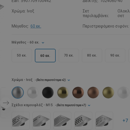
Ean:
5907709100442
Δείκτης:
1024060-40
Χρώμα:
Ινοξ
Σετ
Ολοκλ
περιλαμβάνει:
σετ
Μέγεθος:
60 εκ.
Περιστρεφόμενο σιφόνι:
Μέγεθος
- 60 εκ.
50 εκ.
70 εκ.
80 εκ.
90 εκ.
60 εκ.
Χρώμα
- Ινοξ
- (
δείτε περισσότερα
+2
)
Σχέδιο καμουφλάζ
- M15
- (
δείτε περισσότερα
+7
)
+7