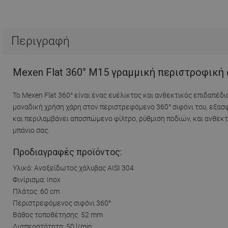
Περιγραφή
Mexen Flat 360° M15 γραμμική περιστροφική 
Το Mexen Flat 360° είναι ένας ευέλικτος και ανθεκτικός επιδαπέδ
μοναδική χρήση χάρη στον περιστρεφόμενο 360° σιφόνι του, εξασφ
και περιλαμβάνει αποσπώμενο φίλτρο, ρύθμιση ποδιών, και ανθεκτ
μπάνιο σας.
Προδιαγραφές προϊόντος:
Υλικό: Ανοξείδωτος χάλυβας AISI 304
Φινίρισμα: Inox
Πλάτος: 60 cm
Περιστρεφόμενος σιφόνι 360°
Βάθος τοποθέτησης: 52 mm
Διαπερατότητα: 50 l/min