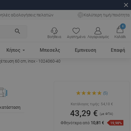
close
ηλές αξιολογήσεις πελατών
Καλύτερη τιμή/ποιότητα
0
search
Βοήθεια
Αγαπημένα
Λογαριασμός
Καλάθι
Κήπος
Μπεσελς
Εμπνευση
Επαφή
έτευση 60 cm, inox - 1024060-40
Mexen Flat 360° M15
(5)
γραμμική περιστροφική
αποχέτευση 60 cm, inox -
1024060-40
Κατάλογος τιμής:
54,10 €
γκατάσταση
43,29 €
(με ΦΠΑ)
Φθηνότερα από
10,81 €
19,98%