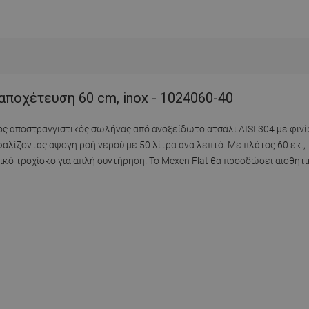
αποχέτευση 60 cm, inox - 1024060-40
ιος αποστραγγιστικός σωλήνας από ανοξείδωτο ατσάλι AISI 304 με φιν
αλίζοντας άψογη ροή νερού με 50 λίτρα ανά λεπτό. Με πλάτος 60 εκ., 
ικό τροχίσκο για απλή συντήρηση. Το Mexen Flat θα προσδώσει αισθητι