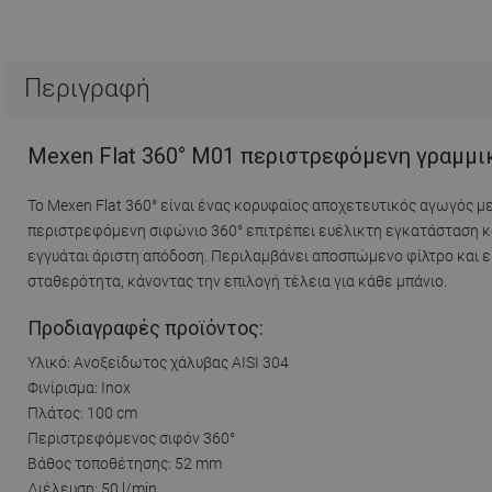
Περιγραφή
Mexen Flat 360° M01 περιστρεφόμενη γραμμικ
Το Mexen Flat 360° είναι ένας κορυφαίος αποχετευτικός αγωγός με
περιστρεφόμενη σιφώνιο 360° επιτρέπει ευέλικτη εγκατάσταση κα
εγγυάται άριστη απόδοση. Περιλαμβάνει αποσπώμενο φίλτρο και ε
σταθερότητα, κάνοντας την επιλογή τέλεια για κάθε μπάνιο.
Προδιαγραφές προϊόντος:
Υλικό: Ανοξείδωτος χάλυβας AISI 304
Φινίρισμα: Inox
Πλάτος: 100 cm
Περιστρεφόμενος σιφόν 360°
Βάθος τοποθέτησης: 52 mm
Διέλευση: 50 l/min