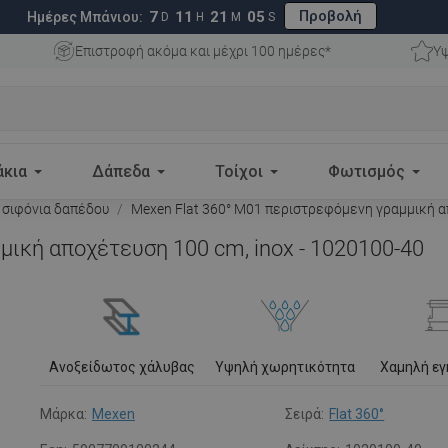
Προβολή
7
11
21
04
Ημέρες Μπάνιου:
D
H
M
S
Επιστροφή ακόμα και μέχρι 100 ημέρες*
Υψ
άκια
Δάπεδα
Τοίχοι
Φωτισμός
 σιφόνια δαπέδου
Mexen Flat 360° M01 περιστρεφόμενη γραμμική απ
μική αποχέτευση 100 cm, inox - 1020100-40
Ανοξείδωτος χάλυβας
Υψηλή χωρητικότητα
Χαμηλή ε
Μάρκα:
Mexen
Σειρά:
Flat 360°