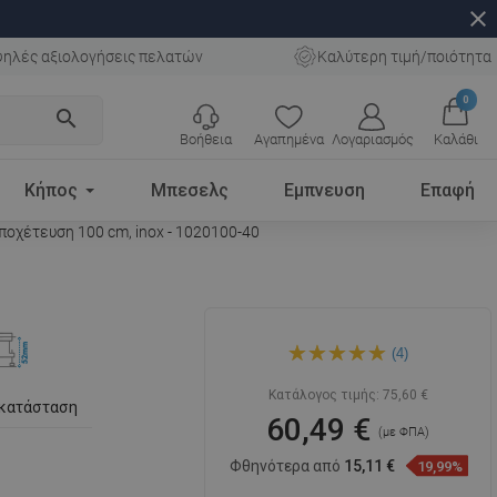
close
ηλές αξιολογήσεις πελατών
Καλύτερη τιμή/ποιότητα
0
search
Βοήθεια
Αγαπημένα
Λογαριασμός
Καλάθι
Κήπος
Μπεσελς
Εμπνευση
Επαφή
οχέτευση 100 cm, inox - 1020100-40
Mexen Flat 360° M01
(4)
περιστρεφόμενη γραμμική
αποχέτευση 100 cm, inox -
1020100-40
Κατάλογος τιμής:
75,60 €
γκατάσταση
60,49 €
(με ΦΠΑ)
Φθηνότερα από
15,11 €
19,99%