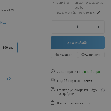
Η χαμηλότερη τιμή των τελευταίων 30
ημερών
ηρωμένο
πριν από την έκπτωση: 60,49 €
Ναι
-
+
Στο καλάθι
100 εκ.
favorite_border
Αγαπημένα
Σύγκριση
Διαθεσιμότητα:
Σε απόθεμα
+2
Παράδοση από:
17.99 €
Επιστροφή ακόμη και μέχρι
100 ημέρες
άτομα
το αγόρασαν.
8