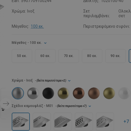
Ean:
5907709100244
Δείκτης:
1020100-40
Χρώμα:
Ινοξ
Σετ
Ολοκλ
περιλαμβάνει:
σετ
Μέγεθος:
100 εκ.
Περιστρεφόμενο σιφόνι:
Μέγεθος
- 100 εκ.
50 εκ.
60 εκ.
70 εκ.
80 εκ.
90 εκ.
Χρώμα
- Ινοξ
- (
δείτε περισσότερα
+2
)
Σχέδιο καμουφλάζ
- M01
- (
δείτε περισσότερα
+7
)
+7