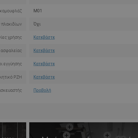
 καμουφλάζ
M01
 πλακιδίων
Όχι
ίες χρήσης
Κατεβάστε
 ασφαλείας
Κατεβάστε
ι εγγύησης
Κατεβάστε
ιητικό PZH
Κατεβάστε
ασκευαστής
Προβολή