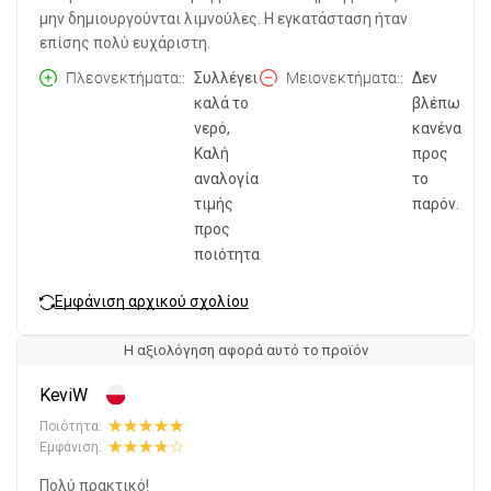
μην δημιουργούνται λιμνούλες. Η εγκατάσταση ήταν
επίσης πολύ ευχάριστη.
Πλεονεκτήματα:
Συλλέγει
Μειονεκτήματα:
Δεν
καλά το
βλέπω
νερό,
κανένα
Καλή
προς
αναλογία
το
τιμής
παρόν.
προς
ποιότητα
Εμφάνιση αρχικού σχολίου
Η αξιολόγηση αφορά αυτό το προϊόν
KeviW
Ποιότητα:
Εμφάνιση:
Πολύ πρακτικό!