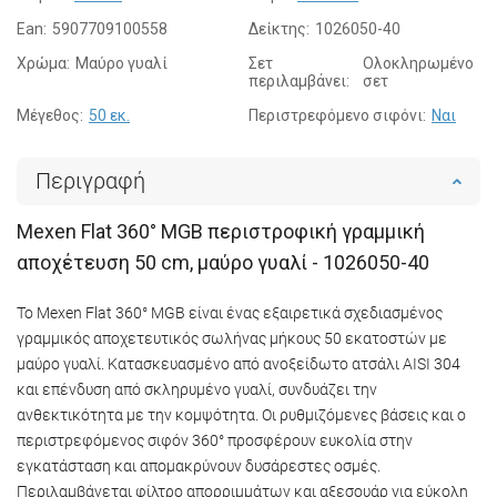
Ean:
5907709100558
Δείκτης:
1026050-40
Χρώμα:
Μαύρο γυαλί
Σετ
Ολοκληρωμένο
περιλαμβάνει:
σετ
Μέγεθος:
50 εκ.
Περιστρεφόμενο σιφόνι:
Ναι
Περιγραφή
Mexen Flat 360° MGB περιστροφική γραμμική
αποχέτευση 50 cm, μαύρο γυαλί - 1026050-40
Το Mexen Flat 360° MGB είναι ένας εξαιρετικά σχεδιασμένος
γραμμικός αποχετευτικός σωλήνας μήκους 50 εκατοστών με
μαύρο γυαλί. Κατασκευασμένο από ανοξείδωτο ατσάλι AISI 304
και επένδυση από σκληρυμένο γυαλί, συνδυάζει την
ανθεκτικότητα με την κομψότητα. Οι ρυθμιζόμενες βάσεις και ο
περιστρεφόμενος σιφόν 360° προσφέρουν ευκολία στην
εγκατάσταση και απομακρύνουν δυσάρεστες οσμές.
Περιλαμβάνεται φίλτρο απορριμμάτων και αξεσουάρ για εύκολη