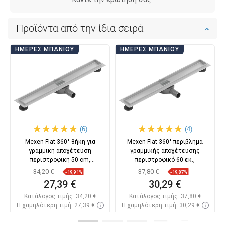
Προϊόντα από την ίδια σειρά
ΗΜΈΡΕΣ ΜΠΆΝΙΟΥ
ΗΜΈΡΕΣ ΜΠΆΝΙΟΥ
(6)
(4)
Mexen Flat 360° θήκη για
Mexen Flat 360° περίβλημα
γραμμική αποχέτευση
γραμμικής αποχέτευσης
περιστροφική 50 cm,
περιστροφικό 60 εκ.,
ανοξείδωτο
34,20 €
37,80 €
-19,91%
-19,87%
27,39 €
30,29 €
Κατάλογος τιμής:
34,20 €
Κατάλογος τιμής:
37,80 €
Η χαμηλότερη τιμή: 27,39 €
Η χαμηλότερη τιμή: 30,29 €
Διαθεσιμότητα:
Σε απόθεμα
Διαθεσιμότητα:
Σε απόθεμα