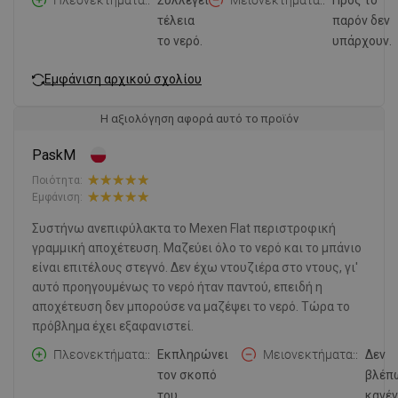
Πλεονεκτήματα:
Συλλέγει
Μειονεκτήματα:
Προς το
τέλεια
παρόν δεν
το νερό.
υπάρχουν.
Εμφάνιση αρχικού σχολίου
Η αξιολόγηση αφορά αυτό το προϊόν
PaskM
Ποιότητα:
Εμφάνιση:
Συστήνω ανεπιφύλακτα το Mexen Flat περιστροφική
γραμμική αποχέτευση. Μαζεύει όλο το νερό και το μπάνιο
είναι επιτέλους στεγνό. Δεν έχω ντουζιέρα στο ντους, γι'
αυτό προηγουμένως το νερό ήταν παντού, επειδή η
αποχέτευση δεν μπορούσε να μαζέψει το νερό. Τώρα το
πρόβλημα έχει εξαφανιστεί.
Πλεονεκτήματα:
Εκπληρώνει
Μειονεκτήματα:
Δεν
τον σκοπό
βλέπ
του,
κανέν