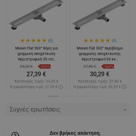
(6)
(4)
Mexen Flat 360° θήκη για
Mexen Flat 360° περίβλημα
γραμμική αποχέτευση
γραμμικής αποχέτευσης
περιστροφική 50 cm,
περιστροφικό 60 εκ.,
ανοξείδωτο
34,20 €
37,80 €
-19,91%
-19,87%
27,39 €
30,29 €
Κατάλογος τιμής:
34,20 €
Κατάλογος τιμής:
37,80 €
Η χαμηλότερη τιμή: 27,39 €
Η χαμηλότερη τιμή: 30,29 €
Διαθεσιμότητα:
Σε απόθεμα
Διαθεσιμότητα:
Σε απόθεμα
Στο καλάθι
Στο καλάθι
Συχνές ερωτήσεις
Σύγκριση
favorite_border
Αγαπημένα
Σύγκριση
favorite_border
Αγαπημένα
Δεν βρήκες απάντηση;