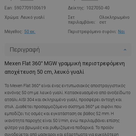
Ean:
5907709100619
Δείκτης:
1027050-40
Χρώμα:
Λευκό γυαλί
Σετ
Ολοκληρωμένο
περιλαμβάνει:
σετ
Μέγεθος:
50 εκ.
Περιστρεφόμενο σιφόνι:
Ναι
Περιγραφή
Mexen Flat 360° MGW γραμμική περιστρεφόμενη
αποχέτευση 50 cm, λευκό γυαλί
Το Mexen Flat 360° είναι ένας εντυπωσιακός αποστραγγιστικός
κανόνας 50 cm με λευκό γυαλί. Κατασκευασμένο από ανοξείδωτο
ατσάλι AISI 304 και σκληρυμένο γυαλί, προσφέρει αντοχή και
στυλ. Διαθέτει προσαρμοζόμενο σύστημα 360° με σιφόνι που
εμποδίζει τις οσμές και εγκατάσταση σε βάθος 52 mm. Η
ικανότητα παροχής είναι 50 l/min, ενώ περιλαμβάνει επίσης
φίλτρο για βρωμιές και ρυθμιζόμενα ποδαρικά. Το προϊόν
συνοδεύεται από μασκαροι και εξαρτήματα για ευκολότερη