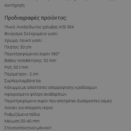
συντήρηση.
Προδιαγραφές προϊόντος:
Υλικό: Ανοξείδωτος χάλυβας AISI 304
Φινίρισμα: Σκληρυμένο γυαλί
Χρώμα: Λευκό γυαλί
Πλάτος: 50 cm
Περιστρεφόμενος σιφόν 360°
Βάθος τοποθέτησης: 52 mm
Ροή: 50 l/min
Περίμετρος - 2 cm
Συμπεριλαμβάνεται:
Κάλυμμα με αποστάτες απορρόφησης κραδασμών
Αφαιρούμενο φίλτρο ακαθαρσιών
Περιστρεφόμενο σιφόν που αποτρέπει δυσάρεστες οσμές
Αυλάκι για απορροή νερού
Ρυθμιζόμενα πόδια
Μείωση 50/40 mm
Στεγανοποιητικό μάνικετ