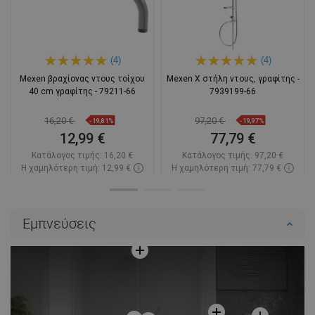
(4)
(4)
Mexen βραχίονας ντους τοίχου
Mexen X στήλη ντους, γραφίτης -
40 cm γραφίτης - 79211-66
7939199-66
16,20 €
97,20 €
-19,81%
-19,97%
12,99 €
77,79 €
Κατάλογος τιμής:
16,20 €
Κατάλογος τιμής:
97,20 €
Η χαμηλότερη τιμή: 12,99 €
Η χαμηλότερη τιμή: 77,79 €
Διαθεσιμότητα:
Σε απόθεμα
Διαθεσιμότητα:
2026-10-02
Στο καλάθι
Στο καλάθι
Εμπνεύσεις
Σύγκριση
favorite_border
Αγαπημένα
Σύγκριση
favorite_border
Αγαπημένα