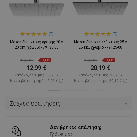
(7)
(5)
Mexen Slim ντους οροφής 20 x
Mexen Slim κεφαλή ντους 25 x
20 cm, χρώμιο - 79120-00
25 εκ., χρώμιο - 79125-00
16,20 €
25,20 €
-19,81%
-19,88%
12,99 €
20,19 €
Κατάλογος τιμής:
16,20 €
Κατάλογος τιμής:
25,20 €
Η χαμηλότερη τιμή: 12,99 €
Η χαμηλότερη τιμή: 20,19 €
Διαθεσιμότητα:
Σε απόθεμα
Διαθεσιμότητα:
Σε απόθεμα
Στο καλάθι
Στο καλάθι
Συχνές ερωτήσεις
Σύγκριση
favorite_border
Αγαπημένα
Σύγκριση
favorite_border
Αγαπημένα
Δεν βρήκες απάντηση;
Γράψε μας