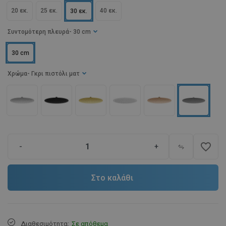
20 εκ.
25 εκ.
40 εκ.
30 εκ.
Συντομότερη πλευρά
- 30 cm
30 cm
Χρώμα
- Γκρι πιστόλι ματ
favorite_border
-
+
Στο καλάθι
Διαθεσιμότητα:
Σε απόθεμα