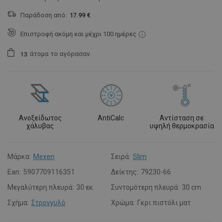
Παράδοση από:
17.99 €
Επιστροφή ακόμη και μέχρι 100 ημέρες
άτομα
το αγόρασαν.
1
3
Ανοξείδωτος
AntiCalc
Αντίσταση σε
χάλυβας
υψηλή θερμοκρασία
Μάρκα:
Mexen
Σειρά:
Slim
Ean:
5907709116351
Δείκτης:
79230-66
Μεγαλύτερη πλευρά:
30 εκ.
Συντομότερη πλευρά:
30 cm
Σχήμα:
Στρογγυλό
Χρώμα:
Γκρι πιστόλι ματ