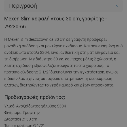
Περιγραφή
Mexen Slim κεφαλή ντους 30 cm, γραφίτης -
79230-66
Η Mexen Slim deszczownica 30 cm σε γραφίτη προσφέρει
μοναδική απόδοση και μοντέρνο σχεδιασμό. Κατασκευασμένη από
ανοξείδωτο ατσάλι S304, είναι ανθεκτική στη ματ επιφάνεια και
τη διάβρωση. Με διάμετρο 30 εκ. και πάχος μόλις 2 χιλιοστά, η
λεπτή σχεδίαση εξασφαλίζει κομψότητα στο χώρο σας. Το
πρότυπο σύνδεσης G 1/2" διευκολύνει την εγκατάσταση, ενώ οι
ειδικές λαστιχένιες ακροφύσια αποτρέπουν τη συσσώρευση
αλάτων, διατηρώντας το νερό καθαρό και ρέων απρόσκοπτα.
Προδιαγραφές προϊόντος:
Υλικό: Ανοξείδωτος χάλυβας S304
Φινίρισμα: Γραφίτης
Διαστάσεις: 30 cm
Τυπική σύνδεση G 1/2"