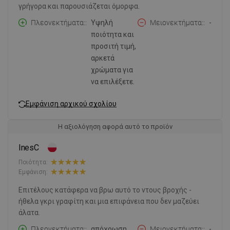
γρήγορα και παρουσιάζεται όμορφα.
Πλεονεκτήματα:
Υψηλή
Μειονεκτήματα:
-
ποιότητα και
προσιτή τιμή,
αρκετά
χρώματα για
να επιλέξετε.
Εμφάνιση αρχικού σχολίου
Η αξιολόγηση αφορά αυτό το προϊόν
InesC
Ποιότητα:
Εμφάνιση:
Επιτέλους κατάφερα να βρω αυτό το ντους βροχής -
ήθελα γκρι γραφίτη και μια επιφάνεια που δεν μαζεύει
άλατα.
Πλεονεκτήματα:
απόχρωση
Μειονεκτήματα:
-