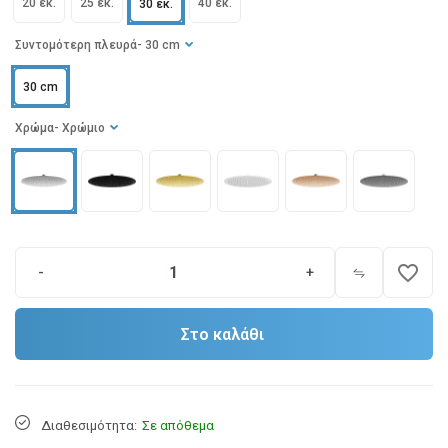
20 εκ.
25 εκ.
40 εκ.
30 εκ.
Συντομότερη πλευρά
- 30 cm
30 cm
Χρώμα
- Χρώμιο
favorite_border
-
+
Στο καλάθι
Διαθεσιμότητα:
Σε απόθεμα