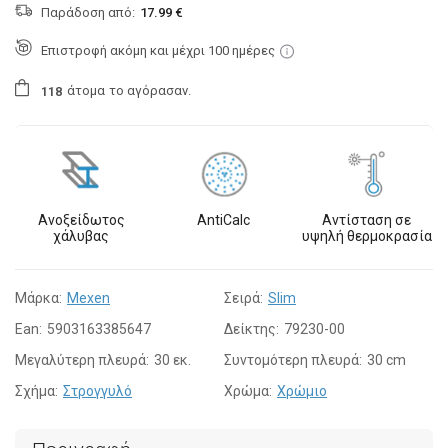
Παράδοση από:
17.99 €
Επιστροφή ακόμη και μέχρι 100 ημέρες
άτομα
το αγόρασαν.
1
1
8
Ανοξείδωτος
AntiCalc
Αντίσταση σε
χάλυβας
υψηλή θερμοκρασία
Μάρκα:
Mexen
Σειρά:
Slim
Ean:
5903163385647
Δείκτης:
79230-00
Μεγαλύτερη πλευρά:
30 εκ.
Συντομότερη πλευρά:
30 cm
Σχήμα:
Στρογγυλό
Χρώμα:
Χρώμιο