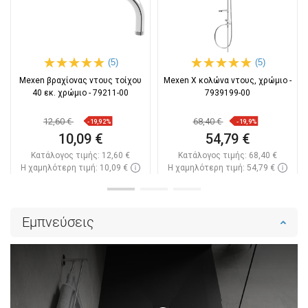
(5)
(5)
Mexen βραχίονας ντους τοίχου
Mexen X κολώνα ντους, χρώμιο -
40 εκ. χρώμιο - 79211-00
7939199-00
12,60 €
68,40 €
-19,92%
-19,9%
10,09 €
54,79 €
Κατάλογος τιμής:
12,60 €
Κατάλογος τιμής:
68,40 €
Η χαμηλότερη τιμή: 10,09 €
Η χαμηλότερη τιμή: 54,79 €
Διαθεσιμότητα:
Σε απόθεμα
Διαθεσιμότητα:
Σε απόθεμα
Στο καλάθι
Στο καλάθι
Εμπνεύσεις
Σύγκριση
favorite_border
Αγαπημένα
Σύγκριση
favorite_border
Αγαπημένα