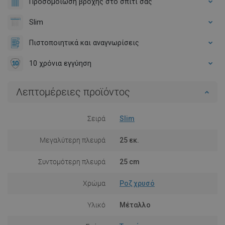
Προσομοίωση βροχής στο σπίτι σας
Slim
Πιστοποιητικά και αναγνωρίσεις
10 χρόνια εγγύηση
Λεπτομέρειες προϊόντος
Σειρά
Slim
Μεγαλύτερη πλευρά
25 εκ.
Συντομότερη πλευρά
25 cm
Χρώμα
Ροζ χρυσό
Υλικό
Μέταλλο