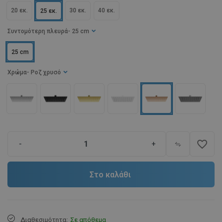
20 εκ.
30 εκ.
40 εκ.
25 εκ.
Συντομότερη πλευρά
- 25 cm
25 cm
Χρώμα
- Ροζ χρυσό
favorite_border
-
+
Στο καλάθι
Διαθεσιμότητα:
Σε απόθεμα