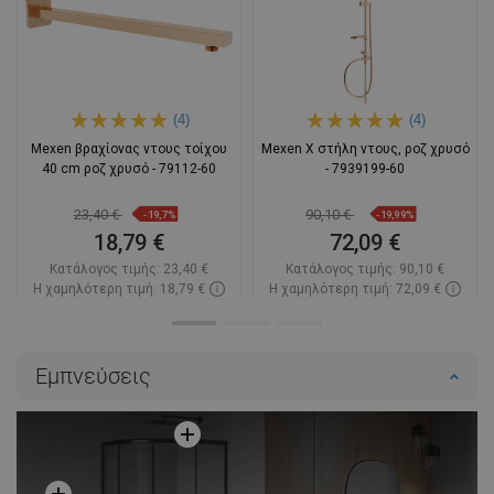
(4)
(4)
Mexen βραχίονας ντους τοίχου
Mexen X στήλη ντους, ροζ χρυσό
40 cm ροζ χρυσό - 79112-60
- 7939199-60
23,40 €
90,10 €
-19,7%
-19,99%
18,79 €
72,09 €
Κατάλογος τιμής:
23,40 €
Κατάλογος τιμής:
90,10 €
Η χαμηλότερη τιμή: 18,79 €
Η χαμηλότερη τιμή: 72,09 €
Διαθεσιμότητα:
Σε απόθεμα
Διαθεσιμότητα:
Σε απόθεμα
Στο καλάθι
Στο καλάθι
Εμπνεύσεις
Σύγκριση
favorite_border
Αγαπημένα
Σύγκριση
favorite_border
Αγαπημένα