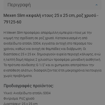
Περιγραφή
Mexen Slim κεφαλή ντους 25 x 25 cm, ροζ χρυσό -
79125-60
Η Mexen Slim προσφέρει απαράμιλλη εμπειρία ντους με την
κομψή της σχεδίαση σε ροζ χρυσό. Κατασκευασμένη από
ανοξείδωτο ατσάλι S304, εγγυάται αντοχή στο πέρασμα του
χρόνου, καθώς και ανοχή σε θαμπάδες και διάβρωση. Οι
διαστάσεις 25 x 25 εκ. δημιουργούν ευρεία περιοχή κάλυψης, ενώ
η λεπτή δομή πάχους 2 χιλιοστών προσφέρει μοναδική αισθητική.
Το πρότυπο σύνδεσης G 1/2'' και οι gumμεσοι αποτρέπουν την
εναπόθεση αλάτων, διασφαλίζοντας έτσι μακροχρόνια λειτουργία
χωρίς προβλήματα.
Προδιαγραφές προϊόντος:
Υλικό: Ανοξείδωτο ατσάλι S304
Φινίρισμα: Ροζ χρυσό
Διαστάσεις: 25 x 25 cm