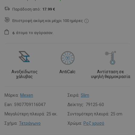
Παράδοση από:
17.99 €
Επιστροφή ακόμη και μέχρι 100 ημέρες
άτομα
το αγόρασαν.
6
Ανοξείδωτος
AntiCalc
Αντίσταση σε
χάλυβας
υψηλή θερμοκρασία
Μάρκα:
Mexen
Σειρά:
Slim
Ean:
5907709116047
Δείκτης:
79125-60
Μεγαλύτερη πλευρά:
25 εκ.
Συντομότερη πλευρά:
25 cm
Σχήμα:
Τετράγωνο
Χρώμα:
Ροζ χρυσό