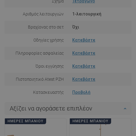
Σχήμα
Τετράγωνο
Αριθμός λειτουργιών
1-λειτουργική
Βραχίονας στο σετ
Όχι
Οδηγίες χρήσης
Κατεβάστε
Πληροφορίες ασφαλείας
Κατεβάστε
Όροι εγγύησης
Κατεβάστε
Πιστοποιητικό Atest PZH
Κατεβάστε
Κατασκευαστής
Προβολή
Αξίζει να αγοράσετε επιπλέον
ΗΜΈΡΕΣ ΜΠΆΝΙΟΥ
ΗΜΈΡΕΣ ΜΠΆΝΙΟΥ