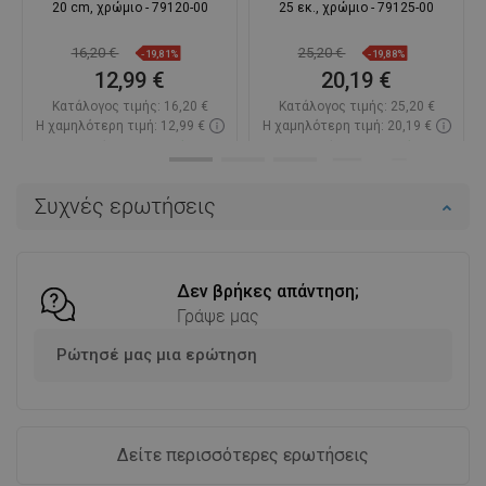
20 cm, χρώμιο - 79120-00
25 εκ., χρώμιο - 79125-00
16,20 €
25,20 €
-19,81%
-19,88%
12,99 €
20,19 €
Κατάλογος τιμής:
16,20 €
Κατάλογος τιμής:
25,20 €
Η χαμηλότερη τιμή: 12,99 €
Η χαμηλότερη τιμή: 20,19 €
Διαθεσιμότητα:
Σε απόθεμα
Διαθεσιμότητα:
Σε απόθεμα
Στο καλάθι
Στο καλάθι
Συχνές ερωτήσεις
Σύγκριση
favorite_border
Αγαπημένα
Σύγκριση
favorite_border
Αγαπημένα
Δεν βρήκες απάντηση;
Γράψε μας
Ρώτησέ μας μια ερώτηση
Δείτε περισσότερες ερωτήσεις