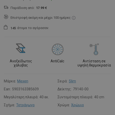
Παράδοση από:
17.99 €
Επιστροφή ακόμη και μέχρι 100 ημέρες
άτομα
το αγόρασαν.
1
4
5
Ανοξείδωτος
AntiCalc
Αντίσταση σε
χάλυβας
υψηλή θερμοκρασία
Μάρκα:
Mexen
Σειρά:
Slim
Ean:
5903163385609
Δείκτης:
79140-00
Μεγαλύτερη πλευρά:
40 εκ.
Συντομότερη πλευρά:
40 cm
Σχήμα:
Τετράγωνο
Χρώμα:
Χρώμιο