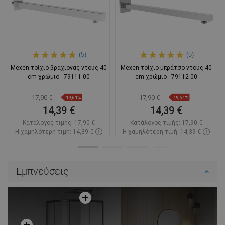
(5)
(5)
Mexen τοίχιο βραχίονας ντους 40
Mexen τοίχιο μπράτσο ντους 40
cm χρώμιο - 79111-00
cm χρώμιο - 79112-00
17,90 €
17,90 €
-19,61%
-19,61%
14,39 €
14,39 €
Κατάλογος τιμής:
17,90 €
Κατάλογος τιμής:
17,90 €
Η χαμηλότερη τιμή: 14,39 €
Η χαμηλότερη τιμή: 14,39 €
Διαθεσιμότητα:
Σε απόθεμα
Διαθεσιμότητα:
Σε απόθεμα
Στο καλάθι
Στο καλάθι
Εμπνεύσεις
Σύγκριση
favorite_border
Αγαπημένα
Σύγκριση
favorite_border
Αγαπημένα