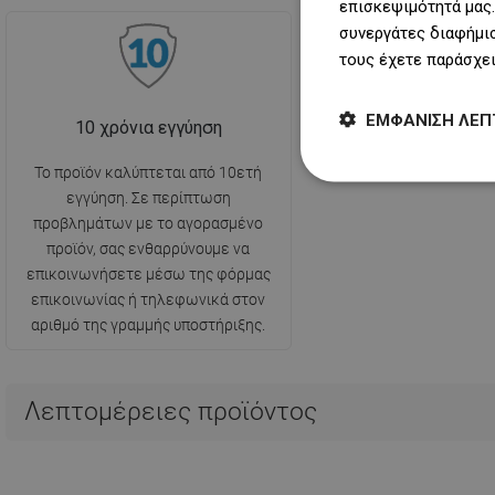
επισκεψιμότητά μας.
συνεργάτες διαφήμισ
τους έχετε παράσχει
ΕΜΦΆΝΙΣΗ ΛΕΠ
10 χρόνια εγγύηση
Το προϊόν καλύπτεται από 10ετή
εγγύηση. Σε περίπτωση
προβλημάτων με το αγορασμένο
προϊόν, σας ενθαρρύνουμε να
επικοινωνήσετε μέσω της φόρμας
επικοινωνίας ή τηλεφωνικά στον
αριθμό της γραμμής υποστήριξης.
Λεπτομέρειες προϊόντος