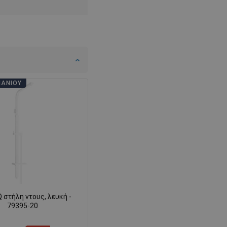
ΠΆΝΙΟΥ
 στήλη ντους, λευκή -
79395-20