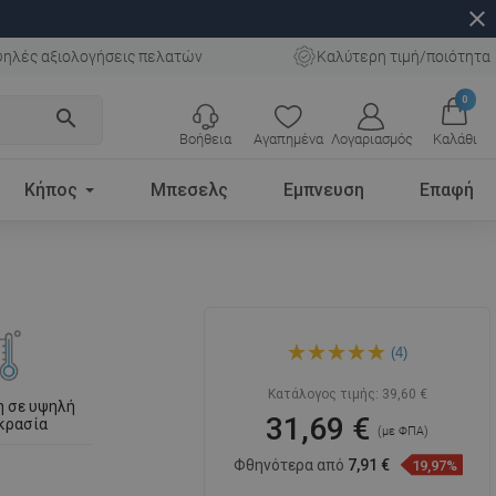
close
ηλές αξιολογήσεις πελατών
Καλύτερη τιμή/ποιότητα
0
search
Βοήθεια
Αγαπημένα
Λογαριασμός
Καλάθι
Κήπος
Μπεσελς
Εμπνευση
Επαφή
Mexen Slim κεφαλή ντους 30
(4)
x 30 εκ, λευκή - 79130-20
Κατάλογος τιμής:
39,60 €
η σε υψηλή
31,69 €
κρασία
(με ΦΠΑ)
Φθηνότερα από
7,91 €
19,97%