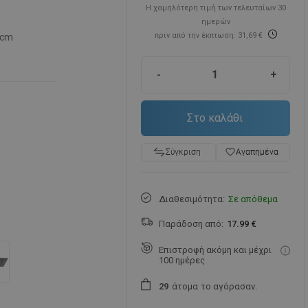
Η χαμηλότερη τιμή των τελευταίων 30
ημερών
πριν από την έκπτωση: 31,69 €
 cm
-
+
Στο καλάθι
favorite_border
Αγαπημένα
Σύγκριση
Διαθεσιμότητα:
Σε απόθεμα
Παράδοση από:
17.99 €
Επιστροφή ακόμη και μέχρι
100 ημέρες
άτομα
το αγόρασαν.
2
9