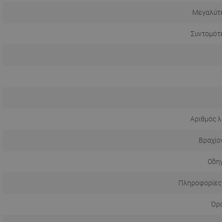
Μεγαλύτ
Συντομότ
Αριθμός λ
Βραχίο
Οδηγ
Πληροφορίες
Όρο