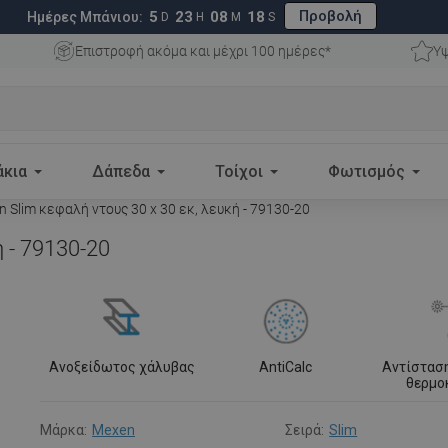
Προβολή
5
23
08
17
Ημέρες Μπάνιου:
D
H
M
S
Επιστροφή ακόμα και μέχρι 100 ημέρες*
Υψ
άκια
Δάπεδα
Τοίχοι
Φωτισμός
 Slim κεφαλή ντους 30 x 30 εκ, λευκή - 79130-20
 - 79130-20
Ανοξείδωτος χάλυβας
AntiCalc
Αντίστασ
θερμο
Μάρκα:
Mexen
Σειρά:
Slim