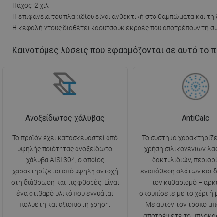
Πάχος: 2 χιλ
Η επιφάνεια του πλακιδίου είναι ανθεκτική στο θαμπώματα και τη
Η κεφαλή ντους διαθέτει καουτσούκ εκροές που αποτρέπουν τη 
Καινοτόμες λύσεις που εφαρμόζονται σε αυτό το π
Ανοξείδωτος χάλυβας
AntiCalc
Το προϊόν έχει κατασκευαστεί από
Το σύστημα χαρακτηρίζε
υψηλής ποιότητας ανοξείδωτο
χρήση σιλικονένιων λα
χάλυβα AISI 304, ο οποίος
δακτυλιδιών, περιορί
χαρακτηρίζεται από υψηλή αντοχή
εναπόθεση αλάτων και δ
στη διάβρωση και τις φθορές. Είναι
τον καθαρισμό – αρκε
ένα στιβαρό υλικό που εγγυάται
σκουπίσετε με το χέρι ή μ
πολυετή και αξιόπιστη χρήση.
Με αυτόν τον τρόπο μπ
αποτρέψετε το μπλοκά