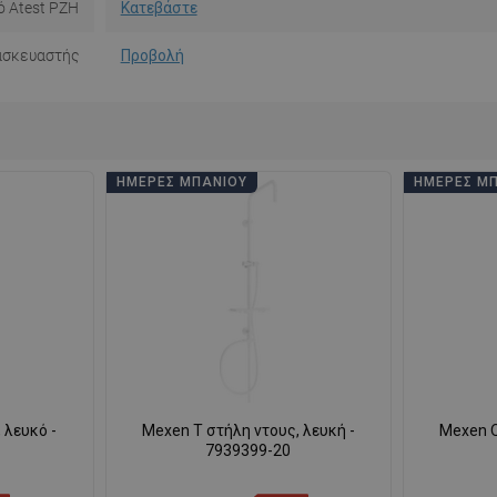
ό Atest PZH
Κατεβάστε
ασκευαστής
Προβολή
ΗΜΈΡΕΣ ΜΠΆΝΙΟΥ
ΗΜΈΡΕΣ Μ
 λευκό -
Mexen T στήλη ντους, λευκή -
Mexen Q
7939399-20