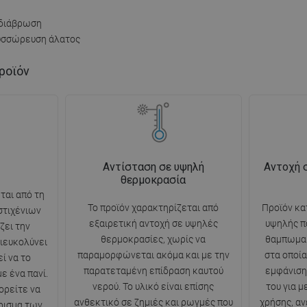
 διάβρωση
συσσώρευση άλατος
ροϊόν
Αντίσταση σε υψηλή
Αντοχή 
θερμοκρασία
ται από τη
Το προϊόν χαρακτηρίζεται από
Προϊόν κα
στιχένιων
εξαιρετική αντοχή σε υψηλές
υψηλής π
ζει την
θερμοκρασίες, χωρίς να
θαμπωμα 
ιευκολύνει
παραμορφώνεται ακόμα και με την
στα οποία
ί να το
παρατεταμένη επίδραση καυτού
εμφάνιση
ε ένα πανί.
νερού. Το υλικό είναι επίσης
του για 
ορείτε να
ανθεκτικό σε ζημιές και ρωγμές που
χρήσης, αν
ρισμα των