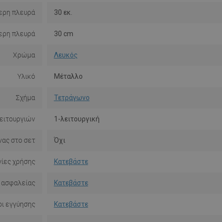
ερη πλευρά
30 εκ.
ερη πλευρά
30 cm
Χρώμα
Λευκός
Υλικό
Μέταλλο
Σχήμα
Τετράγωνο
ειτουργιών
1-λειτουργική
νας στο σετ
Όχι
ίες χρήσης
Κατεβάστε
 ασφαλείας
Κατεβάστε
ι εγγύησης
Κατεβάστε