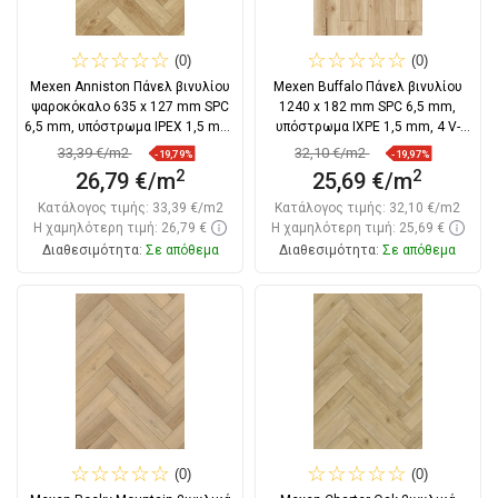
(0)
(0)
Mexen Anniston Πάνελ βινυλίου
Mexen Buffalo Πάνελ βινυλίου
ψαροκόκαλο 635 x 127 mm SPC
1240 x 182 mm SPC 6,5 mm,
6,5 mm, υπόστρωμα IPEX 1,5 mm,
υπόστρωμα IXPE 1,5 mm, 4 V-
4
Fuga, Δρυς
33,39 €/m2
32,10 €/m2
-19,79%
-19,97%
2
2
26,79 €/m
25,69 €/m
Κατάλογος τιμής:
33,39 €/m2
Κατάλογος τιμής:
32,10 €/m2
Η χαμηλότερη τιμή: 26,79 €
Η χαμηλότερη τιμή: 25,69 €
Διαθεσιμότητα:
Σε απόθεμα
Διαθεσιμότητα:
Σε απόθεμα
Στο καλάθι
Στο καλάθι
Σύγκριση
favorite_border
Αγαπημένα
Σύγκριση
favorite_border
Αγαπημένα
(0)
(0)