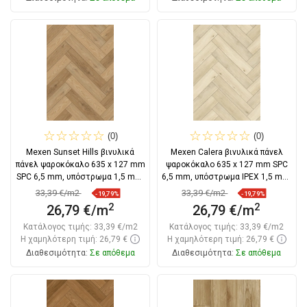
Στο καλάθι
Στο καλάθι
Σύγκριση
favorite_border
Αγαπημένα
Σύγκριση
favorite_border
Αγαπημένα
(0)
(0)
Mexen Sunset Hills βινυλικά
Mexen Calera βινυλικά πάνελ
πάνελ ψαροκόκαλο 635 x 127 mm
ψαροκόκαλο 635 x 127 mm SPC
SPC 6,5 mm, υπόστρωμα 1,5 mm,
6,5 mm, υπόστρωμα IPEX 1,5 mm,
4
4
33,39 €/m2
33,39 €/m2
-19,79%
-19,79%
2
2
26,79 €/m
26,79 €/m
Κατάλογος τιμής:
33,39 €/m2
Κατάλογος τιμής:
33,39 €/m2
Η χαμηλότερη τιμή: 26,79 €
Η χαμηλότερη τιμή: 26,79 €
Διαθεσιμότητα:
Σε απόθεμα
Διαθεσιμότητα:
Σε απόθεμα
Στο καλάθι
Στο καλάθι
Σύγκριση
favorite_border
Αγαπημένα
Σύγκριση
favorite_border
Αγαπημένα