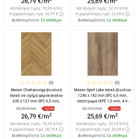
26,79 €/m
25,69 €/m
Κατάλογος τιμής:
33,39 €/m2
Κατάλογος τιμής:
32,10 €/m2
Η χαμηλότερη τιμή: 26,79 €
Η χαμηλότερη τιμή: 25,69 €
Διαθεσιμότητα:
Σε απόθεμα
Διαθεσιμότητα:
Σε απόθεμα
Στο καλάθι
Στο καλάθι
Σύγκριση
favorite_border
Αγαπημένα
Σύγκριση
favorite_border
Αγαπημένα
(0)
(0)
Mexen Chattanooga βινυλικά
Mexen Spirit Lake πάνελ βινυλίου
πάνελ σε σχήμα ψαροκόκαλου
1240 x 182 mm SPC 6,5 mm,
635 x 127 mm SPC 6,5 mm,
υπόστρωμα IXPE 1,5 mm, 4 V-
Φούγκα,
33,39 €/m2
32,10 €/m2
-19,79%
-19,97%
2
2
26,79 €/m
25,69 €/m
Κατάλογος τιμής:
33,39 €/m2
Κατάλογος τιμής:
32,10 €/m2
Η χαμηλότερη τιμή: 26,79 €
Η χαμηλότερη τιμή: 25,69 €
Διαθεσιμότητα:
Σε απόθεμα
Διαθεσιμότητα:
Σε απόθεμα