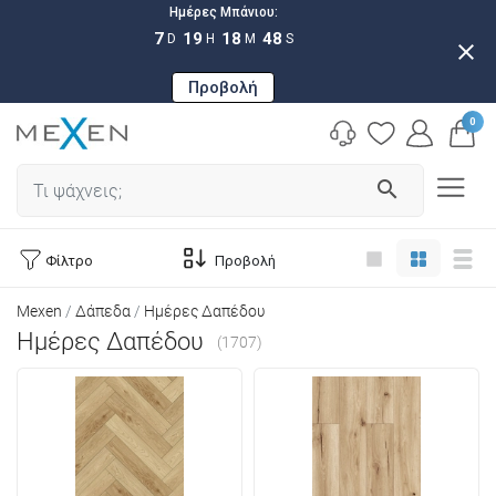
Ημέρες Μπάνιου:
7
19
18
47
D
H
M
S
close
Προβολή
0
search
Φίλτρο
Προβολή
Mexen
Δάπεδα
Ημέρες Δαπέδου
Ημέρες Δαπέδου
(1707)