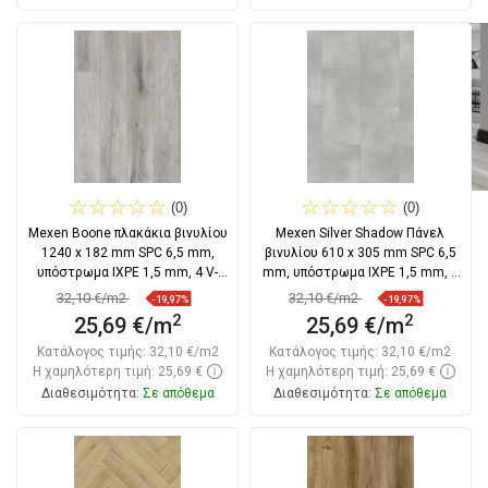
Στο καλάθι
Στο καλάθι
Σύγκριση
favorite_border
Αγαπημένα
Σύγκριση
favorite_border
Αγαπημένα
(0)
(0)
Mexen Boone πλακάκια βινυλίου
Mexen Silver Shadow Πάνελ
1240 x 182 mm SPC 6,5 mm,
βινυλίου 610 x 305 mm SPC 6,5
υπόστρωμα IXPE 1,5 mm, 4 V-
mm, υπόστρωμα IXPE 1,5 mm, 4
αρμός, Δρύς
V-Χάσμα,
32,10 €/m2
32,10 €/m2
-19,97%
-19,97%
2
2
25,69 €/m
25,69 €/m
Κατάλογος τιμής:
32,10 €/m2
Κατάλογος τιμής:
32,10 €/m2
Η χαμηλότερη τιμή: 25,69 €
Η χαμηλότερη τιμή: 25,69 €
Διαθεσιμότητα:
Σε απόθεμα
Διαθεσιμότητα:
Σε απόθεμα
Στο καλάθι
Στο καλάθι
Σύγκριση
favorite_border
Αγαπημένα
Σύγκριση
favorite_border
Αγαπημένα