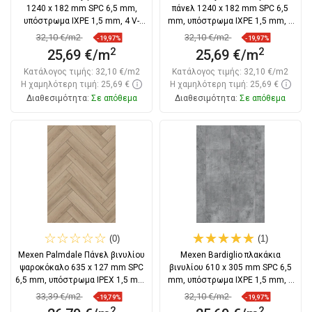
1240 x 182 mm SPC 6,5 mm,
πάνελ 1240 x 182 mm SPC 6,5
υπόστρωμα IXPE 1,5 mm, 4 V-
mm, υπόστρωμα IXPE 1,5 mm, 4
Fuga, Δρυς
V-Σφήνα,
32,10 €/m2
32,10 €/m2
-19,97%
-19,97%
2
2
25,69 €/m
25,69 €/m
Κατάλογος τιμής:
32,10 €/m2
Κατάλογος τιμής:
32,10 €/m2
Η χαμηλότερη τιμή: 25,69 €
Η χαμηλότερη τιμή: 25,69 €
Διαθεσιμότητα:
Σε απόθεμα
Διαθεσιμότητα:
Σε απόθεμα
Στο καλάθι
Στο καλάθι
Σύγκριση
favorite_border
Αγαπημένα
Σύγκριση
favorite_border
Αγαπημένα
(0)
(1)
Mexen Palmdale Πάνελ βινυλίου
Mexen Bardiglio πλακάκια
ψαροκόκαλο 635 x 127 mm SPC
βινυλίου 610 x 305 mm SPC 6,5
6,5 mm, υπόστρωμα IPEX 1,5 mm,
mm, υπόστρωμα IXPE 1,5 mm, 4
4
V-Fuga, Πέτρα
33,39 €/m2
32,10 €/m2
-19,79%
-19,97%
2
2