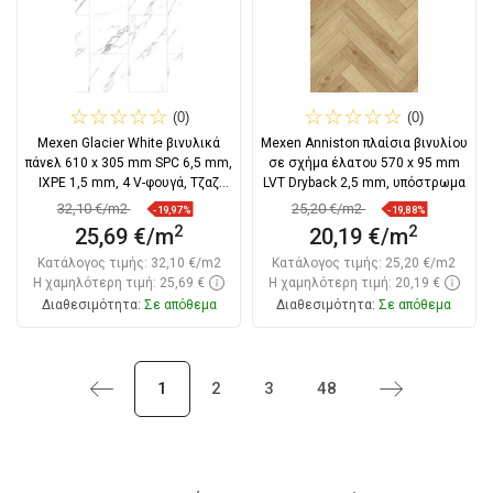
(0)
(0)
Mexen Glacier White βινυλικά
Mexen Anniston πλαίσια βινυλίου
πάνελ 610 x 305 mm SPC 6,5 mm,
σε σχήμα έλατου 570 x 95 mm
IXPE 1,5 mm, 4 V-φουγά, Τζαζ
LVT Dryback 2,5 mm, υπόστρωμα
Λευκά
32,10 €/m2
25,20 €/m2
-19,97%
-19,88%
2
2
25,69 €/m
20,19 €/m
Κατάλογος τιμής:
32,10 €/m2
Κατάλογος τιμής:
25,20 €/m2
Η χαμηλότερη τιμή: 25,69 €
Η χαμηλότερη τιμή: 20,19 €
Διαθεσιμότητα:
Σε απόθεμα
Διαθεσιμότητα:
Σε απόθεμα
Στο καλάθι
Στο καλάθι
Προηγούμενο
1
2
3
48
Επόμενο
Σύγκριση
favorite_border
Αγαπημένα
Σύγκριση
favorite_border
Αγαπημένα