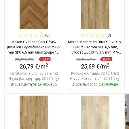
(0)
(0)
Mexen Overland Park Πάνελ
Mexen Manhattan Πάνελ βινυλίου
βινυλίου ψαροκόκκαλο 635 x 127
1240 x 182 mm SPC 6,5 mm,
mm SPC 6,5 mm υπόστρωμα 1,5
υπόστρωμα IXPE 1,5 mm, 4 V-
mm, 4
Fuga, Δρυς
33,39 €/m2
32,10 €/m2
-19,79%
-19,97%
2
2
26,79 €/m
25,69 €/m
Κατάλογος τιμής:
33,39 €/m2
Κατάλογος τιμής:
32,10 €/m2
Η χαμηλότερη τιμή: 26,79 €
Η χαμηλότερη τιμή: 25,69 €
Διαθεσιμότητα:
Σε απόθεμα
Διαθεσιμότητα:
Σε απόθεμα
Στο καλάθι
Στο καλάθι
Σύγκριση
favorite_border
Αγαπημένα
Σύγκριση
favorite_border
Αγαπημένα