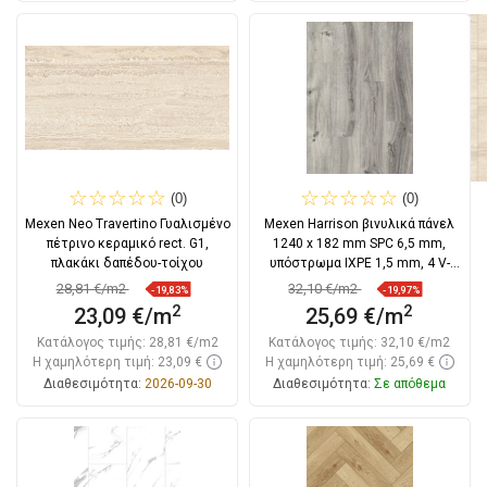
Στο καλάθι
Στο καλάθι
Σύγκριση
favorite_border
Αγαπημένα
Σύγκριση
favorite_border
Αγαπημένα
(0)
(0)
Mexen Neo Travertino Γυαλισμένο
Mexen Harrison βινυλικά πάνελ
πέτρινο κεραμικό rect. G1,
1240 x 182 mm SPC 6,5 mm,
πλακάκι δαπέδου-τοίχου
υπόστρωμα IXPE 1,5 mm, 4 V-
Φούγκα, Δρυς
28,81 €/m2
32,10 €/m2
-19,83%
-19,97%
2
2
23,09 €/m
25,69 €/m
Κατάλογος τιμής:
28,81 €/m2
Κατάλογος τιμής:
32,10 €/m2
Η χαμηλότερη τιμή: 23,09 €
Η χαμηλότερη τιμή: 25,69 €
Διαθεσιμότητα:
2026-09-30
Διαθεσιμότητα:
Σε απόθεμα
Στο καλάθι
Στο καλάθι
Σύγκριση
favorite_border
Αγαπημένα
Σύγκριση
favorite_border
Αγαπημένα