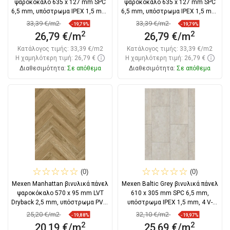
ψαροκόκαλο 635 x 127 mm SPC
ψαροκόκαλο 635 x 127 mm SPC
6,5 mm, υπόστρωμα IPEX 1,5 mm,
6,5 mm, υπόστρωμα IPEX 1,5 mm,
4
4
33,39 €/m2
33,39 €/m2
-19,79%
-19,79%
2
2
26,79 €/m
26,79 €/m
Κατάλογος τιμής:
33,39 €/m2
Κατάλογος τιμής:
33,39 €/m2
Η χαμηλότερη τιμή: 26,79 €
Η χαμηλότερη τιμή: 26,79 €
Διαθεσιμότητα:
Σε απόθεμα
Διαθεσιμότητα:
Σε απόθεμα
Στο καλάθι
Στο καλάθι
Σύγκριση
favorite_border
Αγαπημένα
Σύγκριση
favorite_border
Αγαπημένα
(0)
(0)
Mexen Manhattan βινυλικά πάνελ
Mexen Baltic Grey βινυλικά πάνελ
ψαροκόκαλο 570 x 95 mm LVT
610 x 305 mm SPC 6,5 mm,
Dryback 2,5 mm, υπόστρωμα PVC,
υπόστρωμα IPEX 1,5 mm, 4 V-
4
Φούγκα,
25,20 €/m2
32,10 €/m2
-19,88%
-19,97%
2
2
20,19 €/m
25,69 €/m