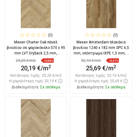
(0)
(0)
Mexen Charter Oak πάνελ
Mexen Amsterdam πλακάκια
βινυλίου σε ψαροκόκαλο 570 x 95
βινυλίου 1240 x 182 mm SPC 6,5
mm LVT Dryback 2,5 mm,
mm, υπόστρωμα IXPE 1,5 mm, 4
υπόστρωμα PVC,
V-Fuga, Δρυς
25,20 €/m2
32,10 €/m2
-19,88%
-19,97%
2
2
20,19 €/m
25,69 €/m
Κατάλογος τιμής:
25,20 €/m2
Κατάλογος τιμής:
32,10 €/m2
Η χαμηλότερη τιμή: 20,19 €
Η χαμηλότερη τιμή: 25,69 €
Διαθεσιμότητα:
Σε απόθεμα
Διαθεσιμότητα:
Σε απόθεμα
Στο καλάθι
Στο καλάθι
Σύγκριση
favorite_border
Αγαπημένα
Σύγκριση
favorite_border
Αγαπημένα