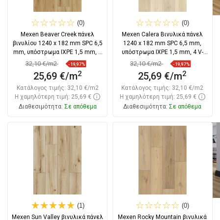
(0)
(0)
Mexen Beaver Creek πάνελ
Mexen Calera Βινυλικά πάνελ
βινυλίου 1240 x 182 mm SPC 6,5
1240 x 182 mm SPC 6,5 mm,
mm, υπόστρωμα IXPE 1,5 mm, 4
υπόστρωμα IXPE 1,5 mm, 4 V-
V-Φούγκα,
Fuga, Δρυς
32,10 €/m2
32,10 €/m2
-19,97%
-19,97%
2
2
25,69 €/m
25,69 €/m
Κατάλογος τιμής:
32,10 €/m2
Κατάλογος τιμής:
32,10 €/m2
Η χαμηλότερη τιμή: 25,69 €
Η χαμηλότερη τιμή: 25,69 €
Διαθεσιμότητα:
Σε απόθεμα
Διαθεσιμότητα:
Σε απόθεμα
Στο καλάθι
Στο καλάθι
Σύγκριση
favorite_border
Αγαπημένα
Σύγκριση
favorite_border
Αγαπημένα
(1)
(0)
Mexen Sun Valley βινυλικά πάνελ
Mexen Rocky Mountain βινυλικά