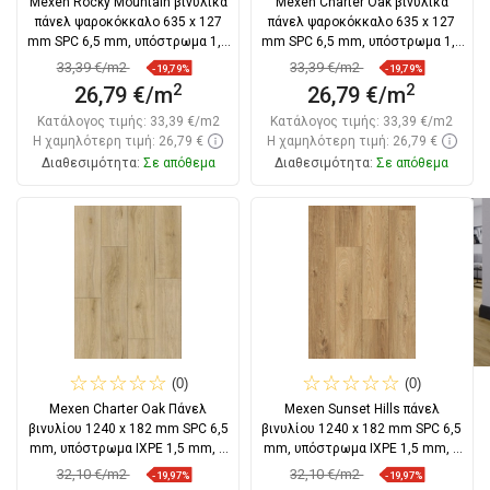
Mexen Rocky Mountain βινυλικά
Mexen Charter Oak βινυλικά
πάνελ ψαροκόκκαλο 635 x 127
πάνελ ψαροκόκκαλο 635 x 127
mm SPC 6,5 mm, υπόστρωμα 1,5
mm SPC 6,5 mm, υπόστρωμα 1,5
mm, 4
mm, 4
33,39 €/m2
33,39 €/m2
-19,79%
-19,79%
2
2
26,79 €/m
26,79 €/m
Κατάλογος τιμής:
33,39 €/m2
Κατάλογος τιμής:
33,39 €/m2
Η χαμηλότερη τιμή: 26,79 €
Η χαμηλότερη τιμή: 26,79 €
Διαθεσιμότητα:
Σε απόθεμα
Διαθεσιμότητα:
Σε απόθεμα
Στο καλάθι
Στο καλάθι
Σύγκριση
favorite_border
Αγαπημένα
Σύγκριση
favorite_border
Αγαπημένα
(0)
(0)
Mexen Charter Oak Πάνελ
Mexen Sunset Hills πάνελ
βινυλίου 1240 x 182 mm SPC 6,5
βινυλίου 1240 x 182 mm SPC 6,5
mm, υπόστρωμα IXPE 1,5 mm, 4
mm, υπόστρωμα IXPE 1,5 mm, 4
V-Fuga, Δρυς
V-Φούγκα,
32,10 €/m2
32,10 €/m2
-19,97%
-19,97%