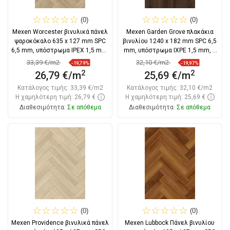
(0)
(0)
Mexen Worcester βινυλικά πάνελ
Mexen Garden Grove πλακάκια
ψαροκόκαλο 635 x 127 mm SPC
βινυλίου 1240 x 182 mm SPC 6,5
6,5 mm, υπόστρωμα IPEX 1,5 mm,
mm, υπόστρωμα IXPE 1,5 mm, 4
4
V-Fuga,
33,39 €/m2
32,10 €/m2
-19,79%
-19,97%
2
2
26,79 €/m
25,69 €/m
Κατάλογος τιμής:
33,39 €/m2
Κατάλογος τιμής:
32,10 €/m2
Η χαμηλότερη τιμή: 26,79 €
Η χαμηλότερη τιμή: 25,69 €
Διαθεσιμότητα:
Σε απόθεμα
Διαθεσιμότητα:
Σε απόθεμα
Στο καλάθι
Στο καλάθι
Σύγκριση
favorite_border
Αγαπημένα
Σύγκριση
favorite_border
Αγαπημένα
(0)
(0)
Mexen Providence βινυλικά πάνελ
Mexen Lubbock Πάνελ βινυλίου