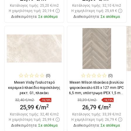
Κατάλογος τιμής:
25,20 €/m2
Κατάλογος τιμής:
32,10 €/m2
Η χαμηλότερη τιμή: 20,19 €
Η χαμηλότερη τιμή: 25,69 €
Διαθεσιμότητα:
Σε απόθεμα
Διαθεσιμότητα:
Σε απόθεμα
Στο καλάθι
Στο καλάθι
Σύγκριση
favorite_border
Αγαπημένα
Σύγκριση
favorite_border
Αγαπημένα
(0)
(0)
Mexen Visby Γυαλιστερό
Mexen Wilson πλακάκια βινυλίου
κεραμικό πλακίδιο πορσελάνης
ψαροκόκκαλο 635 x 127 mm SPC
ρεκτ. G1, πλακάκι
6,5 mm, υπόστρωμα IPEX 1,5 mm,
4
32,40 €/m2
33,39 €/m2
-19,78%
-19,79%
2
2
25,99 €/m
26,79 €/m
Κατάλογος τιμής:
32,40 €/m2
Κατάλογος τιμής:
33,39 €/m2
Η χαμηλότερη τιμή: 25,99 €
Η χαμηλότερη τιμή: 26,79 €
Διαθεσιμότητα:
Σε απόθεμα
Διαθεσιμότητα:
Σε απόθεμα