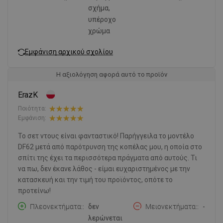
σχήμα,
υπέροχο
χρώμα
Εμφάνιση αρχικού σχολίου
Η αξιολόγηση αφορά αυτό το προϊόν
ErazK
Ποιότητα:
Εμφάνιση:
Το σετ ντους είναι φανταστικό! Παρήγγειλα το μοντέλο
DF62 μετά από παρότρυνση της κοπέλας μου, η οποία στο
σπίτι της έχει τα περισσότερα πράγματα από αυτούς. Τι
να πω, δεν έκανε λάθος - είμαι ευχαριστημένος με την
κατασκευή και την τιμή του προϊόντος, οπότε το
προτείνω!
Πλεονεκτήματα:
δεν
Μειονεκτήματα:
-
λερώνεται