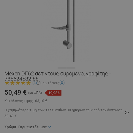
Mexen DF62 σετ ντους συρόμενο, γραφίτης -
785624582-66
(0)
(4)
Ερωτήσεις
50,49 €
19,98%
(με ΦΠΑ)
Κατάλογος τιμής:
63,10 €
Η χαμηλότερη τιμή των τελευταίων 30 ημερών
πριν από την έκπτωση:
50,49 €
Χρώμα
- Γκρι πιστόλι ματ