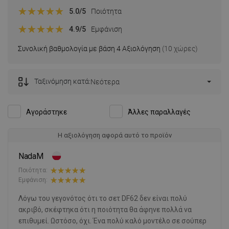
5.0
/5
Ποιότητα
4.9
/5
Εμφάνιση
Συνολική βαθμολογία με βάση 4 Αξιολόγηση
(10 χώρες)
Ταξινόμηση κατά:
Νεότερα
Αγοράστηκε
Άλλες παραλλαγές
Η αξιολόγηση αφορά αυτό το προϊόν
NadaM
Ποιότητα:
Εμφάνιση:
Λόγω του γεγονότος ότι το σετ DF62 δεν είναι πολύ
ακριβό, σκέφτηκα ότι η ποιότητα θα άφηνε πολλά να
επιθυμεί. Ωστόσο, όχι. Ένα πολύ καλό μοντέλο σε σούπερ