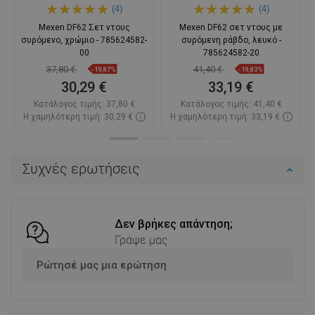
(4)
(4)
Mexen DF62 Σετ ντους
Mexen DF62 σετ ντους με
συρόμενο, χρώμιο - 785624582-
συρόμενη ράβδο, λευκό -
00
785624582-20
37,80 €
41,40 €
-19,87%
-19,83%
30,29 €
33,19 €
Κατάλογος τιμής:
37,80 €
Κατάλογος τιμής:
41,40 €
Η χαμηλότερη τιμή: 30,29 €
Η χαμηλότερη τιμή: 33,19 €
Διαθεσιμότητα:
Σε απόθεμα
Διαθεσιμότητα:
Σε απόθεμα
Στο καλάθι
Στο καλάθι
Συχνές ερωτήσεις
Σύγκριση
favorite_border
Αγαπημένα
Σύγκριση
favorite_border
Αγαπημένα
Δεν βρήκες απάντηση;
Γράψε μας
Ρώτησέ μας μια ερώτηση