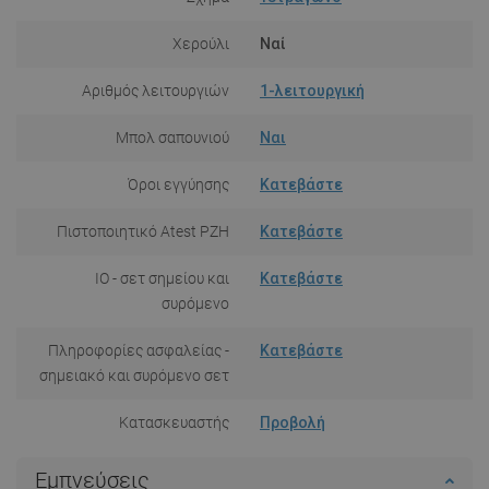
Χερούλι
Ναί
Αριθμός λειτουργιών
1-λειτουργική
Μπολ σαπουνιού
Ναι
Όροι εγγύησης
Κατεβάστε
Πιστοποιητικό Atest PZH
Κατεβάστε
IO - σετ σημείου και
Κατεβάστε
συρόμενο
Πληροφορίες ασφαλείας -
Κατεβάστε
σημειακό και συρόμενο σετ
Κατασκευαστής
Προβολή
Εμπνεύσεις