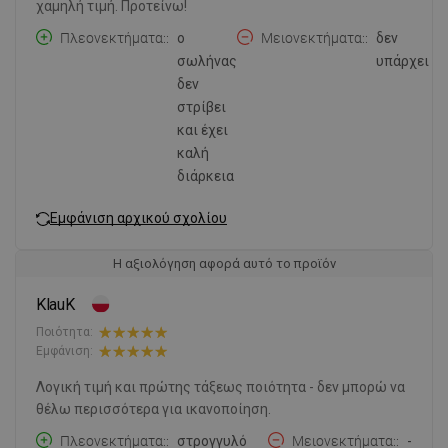
χαμηλή τιμή. Προτείνω!
Πλεονεκτήματα:
ο
Μειονεκτήματα:
δεν
σωλήνας
υπάρχει
δεν
στρίβει
και έχει
καλή
διάρκεια
Εμφάνιση αρχικού σχολίου
Η αξιολόγηση αφορά αυτό το προϊόν
KlauK
Ποιότητα:
Εμφάνιση:
Λογική τιμή και πρώτης τάξεως ποιότητα - δεν μπορώ να
θέλω περισσότερα για ικανοποίηση.
Πλεονεκτήματα:
στρογγυλό
Μειονεκτήματα:
-