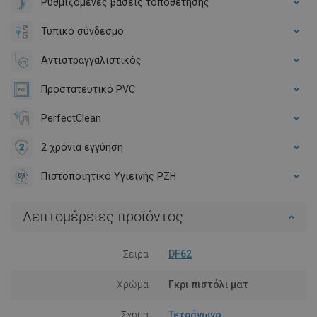
Ρυθμιζόμενες βάσεις τοποθέτησης
Τυπικό σύνδεσμο
Αντιστραγγαλιστικός
Προστατευτικό PVC
PerfectClean
2 χρόνια εγγύηση
Πιστοποιητικό Υγιεινής PZH
Λεπτομέρειες προϊόντος
Σειρά
DF62
Χρώμα
Γκρι πιστόλι ματ
Σχήμα
Τετράγωνο