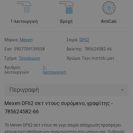
1-λειτουργική
Βροχή
AntiCalc
Μάρκα:
Mexen
Σειρά:
DF62
Ean:
5907709139558
Δείκτης:
785624582-66
Σχήμα:
Τετράγωνο
Χρώμα:
Γκρι πιστόλι ματ
Αριθμός
1-
λειτουργιών:
λειτουργική
Περιγραφή
Mexen DF62 σετ ντους συρόμενο, γραφίτης -
785624582-66
Το Mexen DF62 σετ ντους σε γκρι σαγρέ απόχρωση προσφέρει
εξαιρετική απόδοση και πρακτικότητα στο μπάνιο σας. Ο άξονας