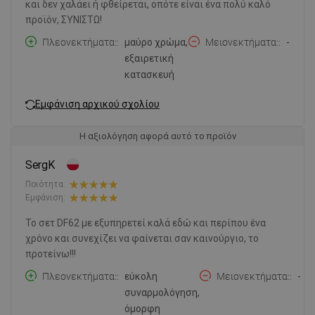
και δεν χαλάει ή φθείρεται, οπότε είναι ένα πολύ καλό
προϊόν, ΣΥΝΙΣΤΩ!
Πλεονεκτήματα:
μαύρο χρώμα,
Μειονεκτήματα:
-
εξαιρετική
κατασκευή
Εμφάνιση αρχικού σχολίου
Η αξιολόγηση αφορά αυτό το προϊόν
SergK
Ποιότητα:
Εμφάνιση:
Το σετ DF62 με εξυπηρετεί καλά εδώ και περίπου ένα
χρόνο και συνεχίζει να φαίνεται σαν καινούργιο, το
προτείνω!!!
Πλεονεκτήματα:
εύκολη
Μειονεκτήματα:
-
συναρμολόγηση,
όμορφη