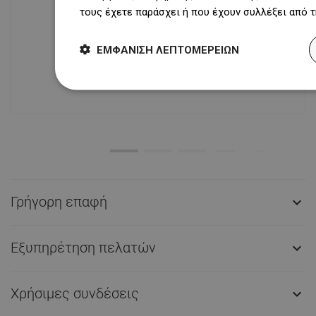
τους έχετε παράσχει ή που έχουν συλλέξει από 
Διαθεσιμότητα προϊόντων
Σύγχρονο κέντρο logistics επιφάνειας
ΕΜΦΆΝΙΣΗ ΛΕΠΤΟΜΕΡΕΙΏΝ
31 000 m² με πάνω από 68 χιλιάδες
θέσεις παλετών παρέχει πάνω από 1
500 000 διαθέσιμα προϊόντα!
Γρήγορη επαφή

Εξυπηρέτηση πελατών

Χρήσιμες συνδέσεις
