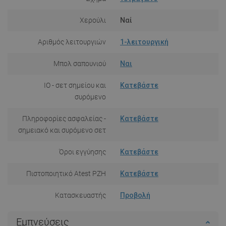
Χερούλι
Ναί
Αριθμός λειτουργιών
1-λειτουργική
Μπολ σαπουνιού
Ναι
IO - σετ σημείου και
Κατεβάστε
συρόμενο
Πληροφορίες ασφαλείας -
Κατεβάστε
σημειακό και συρόμενο σετ
Όροι εγγύησης
Κατεβάστε
Πιστοποιητικό Atest PZH
Κατεβάστε
Κατασκευαστής
Προβολή
Εμπνεύσεις