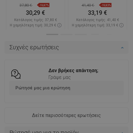
37,80 €
41,40 €
-19,87%
-19,83%
30,29 €
33,19 €
Κατάλογος τιμής:
37,80 €
Κατάλογος τιμής:
41,40 €
Η χαμηλότερη τιμή: 30,29 €
Η χαμηλότερη τιμή: 33,19 €
Διαθεσιμότητα:
Σε απόθεμα
Διαθεσιμότητα:
Σε απόθεμα
Στο καλάθι
Στο καλάθι
Συχνές ερωτήσεις
Σύγκριση
favorite_border
Αγαπημένα
Σύγκριση
favorite_border
Αγαπημένα
Δεν βρήκες απάντηση;
Γράψε μας
Ρώτησέ μας μια ερώτηση
Δείτε περισσότερες ερωτήσεις
Ρώτησέ μας για το προϊόν