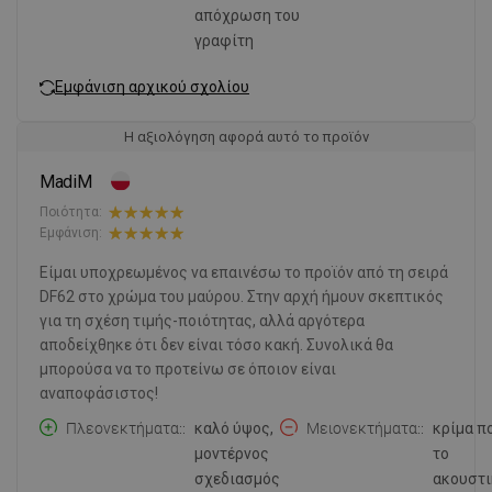
απόχρωση του
γραφίτη
Εμφάνιση αρχικού σχολίου
Η αξιολόγηση αφορά αυτό το προϊόν
MadiM
Ποιότητα:
Εμφάνιση:
Είμαι υποχρεωμένος να επαινέσω το προϊόν από τη σειρά
DF62 στο χρώμα του μαύρου. Στην αρχή ήμουν σκεπτικός
για τη σχέση τιμής-ποιότητας, αλλά αργότερα
αποδείχθηκε ότι δεν είναι τόσο κακή. Συνολικά θα
μπορούσα να το προτείνω σε όποιον είναι
αναποφάσιστος!
Πλεονεκτήματα:
καλό ύψος,
Μειονεκτήματα:
κρίμα π
μοντέρνος
το
σχεδιασμός
ακουστι