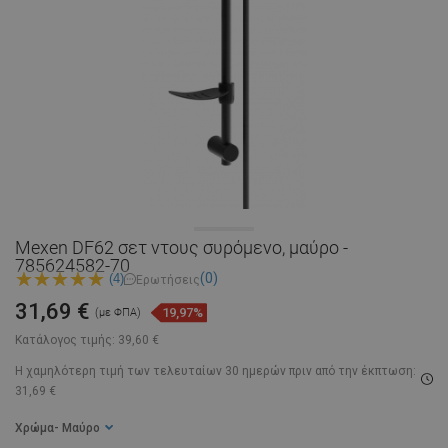
Mexen DF62 σετ ντους συρόμενο, μαύρο -
785624582-70
(0)
(4)
Ερωτήσεις
31,69 €
19,97%
(με ΦΠΑ)
Κατάλογος τιμής:
39,60 €
Η χαμηλότερη τιμή των τελευταίων 30 ημερών
πριν από την έκπτωση:
31,69 €
Χρώμα
- Μαύρο