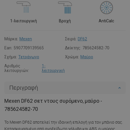
1-λειτουργική
Βροχή
AntiCalc
Μάρκα:
Mexen
Σειρά:
DF62
Ean:
5907709139565
Δείκτης:
785624582-70
Σχήμα:
Τετράγωνο
Χρώμα:
Μαύρο
Αριθμός
1-
λειτουργιών:
λειτουργική
Περιγραφή
Mexen DF62 σετ ντους συρόμενο, μαύρο -
785624582-70
Το Mexen DF62 αποτελεί την ιδανική επιλογή για τον μπάνιο σας.
Κατασκευασμένο από ανοξείδωτο χάλυβα και ABS, ο μαύρος