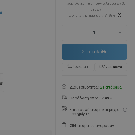
Η χαμηλότερη τιμή των τελευταίων 30
ημερών
ο
πριν από την έκπτωση: 51,89 €
-
+
Στο καλάθι
favorite_border
Αγαπημένα
Σύγκριση
Διαθεσιμότητα:
Σε απόθεμα
Παράδοση από:
17.99 €
Επιστροφή ακόμη και μέχρι
100 ημέρες
άτομα
το αγόρασαν.
2
8
4