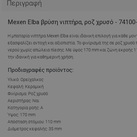
Περιγραφή
Mexen Elba βρύση νιπτήρα, ροζ χρυσό - 74100
Η μπαταρία νιπτήρα Mexen Elba είναι ιδανική επιλογή για κάθε μ
εξασφαλίζει αντοχή και αξιοπιστία. Το φινίρισμά της σε ροζ χρυ
νερού χωρίς απώλεια πίεσης. Με ύψος 170 mm και ζώνη εκροής 11
την ιδανική για καθημερινή χρήση.
Προδιαγραφές προϊόντος:
Υλικό: Ορείχαλκος
Κεφαλή: Κεραμική
Φινίρισμα: Ροζ χρυσό
Αεριστήρας: Ναι
Κατηγορία ροής: A
Ύψος: 170 mm
Απόσταση στόμιου: 110 mm
Διάμετρος κεφαλής: 35 mm