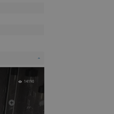
SWEDISH
FINNISH
PORTUGUESE
CROATIAN
GREEK
SLOVENIAN
Μπάνιο για δύο
14190