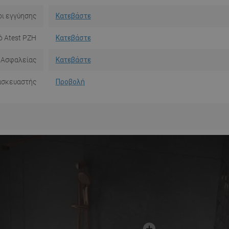
ι εγγύησης
Κατεβάστε
ό Atest PZH
Κατεβάστε
 Ασφαλείας
Κατεβάστε
ασκευαστής
Προβολή