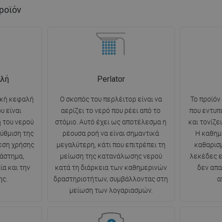
ροϊόν
αλή
Perlator
ική κεφαλή
Ο σκοπός του περλέιτορ είναι να
Το προϊόν
υ είναι
αερίζει το νερό που ρέει από το
που εντυπ
η του νερού
στόμιο. Αυτό έχει ως αποτέλεσμα η
και τονίζε
ύθμιση της
ρέουσα ροή να είναι σημαντικά
Η καθημ
νεση χρήσης
μεγαλύτερη, κάτι που επιτρέπει τη
καθαρισμ
ιάστημα,
μείωση της κατανάλωσης νερού
λεκέδες ε
α και την
κατά τη διάρκεια των καθημερινών
δεν απα
ης.
δραστηριοτήτων, συμβάλλοντας στη
α
μείωση των λογαριασμών.