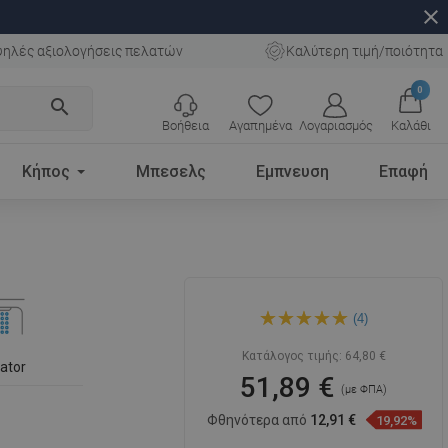
close
ηλές αξιολογήσεις πελατών
Καλύτερη τιμή/ποιότητα
0
search
Βοήθεια
Αγαπημένα
Λογαριασμός
Καλάθι
Κήπος
Μπεσελς
Εμπνευση
Επαφή
Mexen Elba βρύση νιπτήρα,
(4)
ροζ χρυσό - 74100-60
Κατάλογος τιμής:
64,80 €
lator
51,89 €
(με ΦΠΑ)
Φθηνότερα από
12,91 €
19,92%