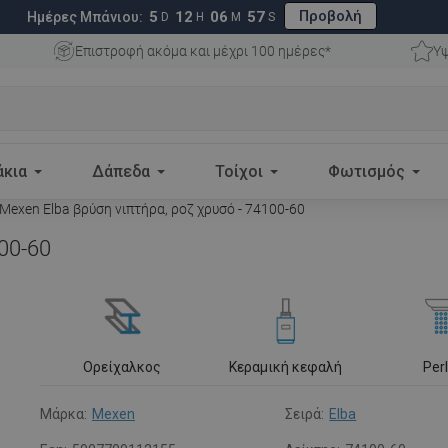
Προβολή
5
12
06
56
Ημέρες Μπάνιου:
D
H
M
S
Επιστροφή ακόμα και μέχρι 100 ημέρες*
Υψ
άκια
Δάπεδα
Τοίχοι
Φωτισμός
Mexen Elba βρύση νιπτήρα, ροζ χρυσό - 74100-60
00-60
Ορείχαλκος
Κεραμική κεφαλή
Per
Μάρκα:
Mexen
Σειρά:
Elba