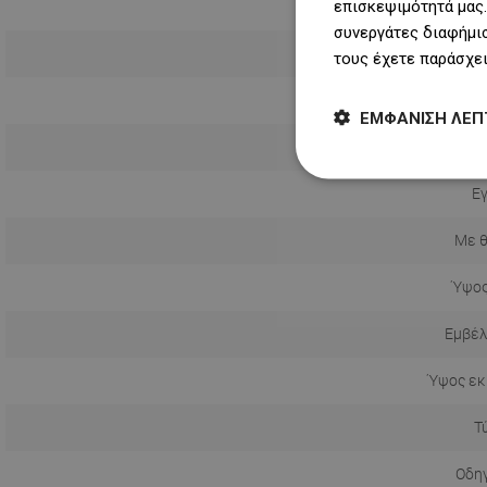
επισκεψιμότητά μας.
συνεργάτες διαφήμισ
τους έχετε παράσχει
ΕΜΦΆΝΙΣΗ ΛΕΠ
Πώμα περι
Ε
Με 
Ύψος
Εμβέλ
Ύψος εκ
Τ
Οδηγ