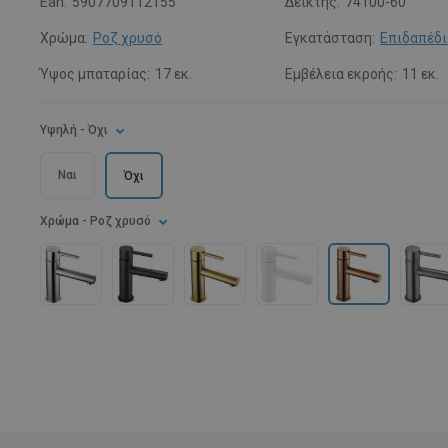
Ean:
5907709112155
Δείκτης:
74100-60
Χρώμα:
Ροζ χρυσό
Εγκατάσταση:
Επιδαπέδι
Ύψος μπαταρίας:
17 εκ.
Εμβέλεια εκροής:
11 εκ.
Υψηλή
- Όχι
Ναι
Όχι
Χρώμα
- Ροζ χρυσό