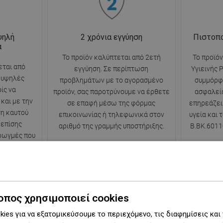
ψηλή
2 χρόνια εγγύηση
Πιστοπο
α
Το προϊόν καλύπτεται από 2ετή
Το προϊόν
εται από
εγγύηση. Σε περίπτωση
Υγιεινής 
ε υψηλές
προβλημάτων με το αγορασμένο
συμμόρφ
ίς να
προϊόν, σας παροτρύνουμε να έρθετε
ασφαλεία
και με την
σε επαφή μέσω της φόρμας
επηρεάζει
η καυτού
επικοινωνίας ή τηλεφωνικά στον
υγεία και 
 επίσης
αριθμό της γραμμής υποστήριξης.
B.BK.6011
 ρωγμές που
κές αλλαγές
.
οπος χρησιμοποιεί cookies
ies για να εξατομικεύσουμε το περιεχόμενο, τις διαφημίσεις και