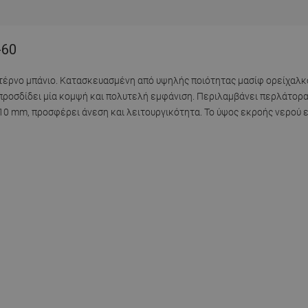
-60
οντέρνο μπάνιο. Κατασκευασμένη από υψηλής ποιότητας μασίφ ορείχαλκ
σό προσδίδει μία κομψή και πολυτελή εμφάνιση. Περιλαμβάνει περλάτο
0 mm, προσφέρει άνεση και λειτουργικότητα. Το ύψος εκροής νερού 