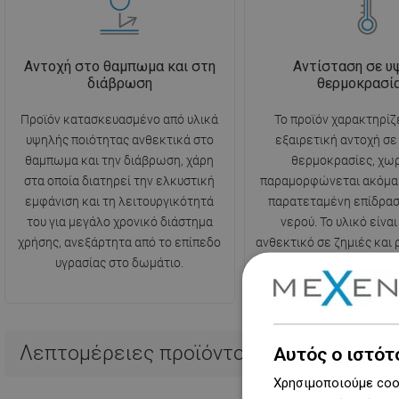
Αντοχή στο θαμπωμα και στη
Αντίσταση σε υ
διάβρωση
θερμοκρασί
Προϊόν κατασκευασμένο από υλικά
Το προϊόν χαρακτηρίζ
υψηλής ποιότητας ανθεκτικά στο
εξαιρετική αντοχή σ
θαμπωμα και την διάβρωση, χάρη
θερμοκρασίες, χωρ
στα οποία διατηρεί την ελκυστική
παραμορφώνεται ακόμα 
εμφάνιση και τη λειτουργικότητά
παρατεταμένη επίδρασ
του για μεγάλο χρονικό διάστημα
νερού. Το υλικό είναι
χρήσης, ανεξάρτητα από το επίπεδο
ανθεκτικό σε ζημιές και
υγρασίας στο δωμάτιο.
προκαλούνται από ξαφνι
θερμοκρασίας
Λεπτομέρειες προϊόντος
Αυτός ο ιστότ
Χρησιμοποιούμε cook