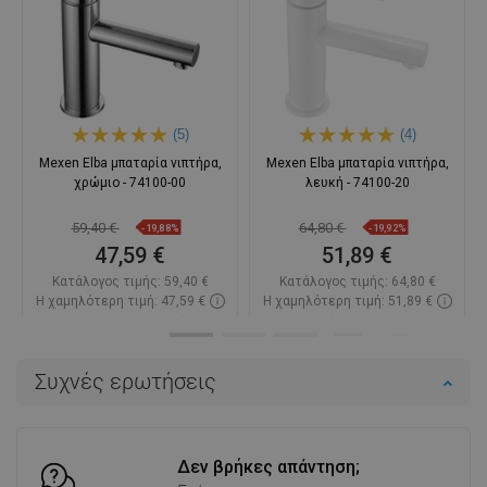
(5)
(4)
Mexen Elba μπαταρία νιπτήρα,
Mexen Elba μπαταρία νιπτήρα,
χρώμιο - 74100-00
λευκή - 74100-20
59,40 €
64,80 €
-19,88%
-19,92%
47,59 €
51,89 €
Κατάλογος τιμής:
59,40 €
Κατάλογος τιμής:
64,80 €
Η χαμηλότερη τιμή: 47,59 €
Η χαμηλότερη τιμή: 51,89 €
Διαθεσιμότητα:
Σε απόθεμα
Διαθεσιμότητα:
Σε απόθεμα
Στο καλάθι
Στο καλάθι
Συχνές ερωτήσεις
Σύγκριση
favorite_border
Αγαπημένα
Σύγκριση
favorite_border
Αγαπημένα
Δεν βρήκες απάντηση;