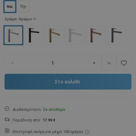
Όχι
Ναι
Χρώμα
- Χρώμιο
favorite_border
-
+
Στο καλάθι
Διαθεσιμότητα:
Σε απόθεμα
Παράδοση από:
17.99 €
Επιστροφή ακόμη και μέχρι 100 ημέρες