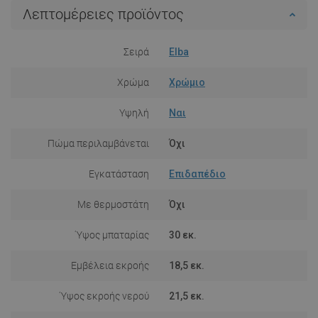
Λεπτομέρειες προϊόντος
Σειρά
Elba
Χρώμα
Χρώμιο
Υψηλή
Ναι
Πώμα περιλαμβάνεται
Όχι
Εγκατάσταση
Επιδαπέδιο
Με θερμοστάτη
Όχι
Ύψος μπαταρίας
30 εκ.
Εμβέλεια εκροής
18,5 εκ.
Ύψος εκροής νερού
21,5 εκ.