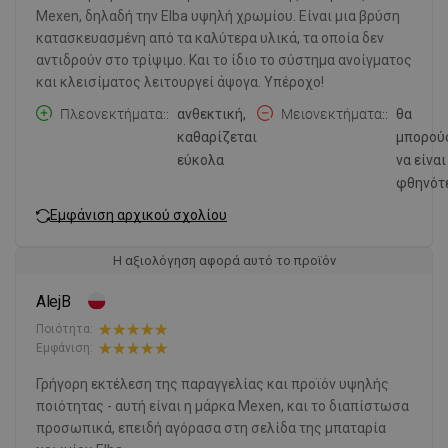
Mexen, δηλαδή την Elba υψηλή χρωμίου. Είναι μια βρύση
κατασκευασμένη από τα καλύτερα υλικά, τα οποία δεν
αντιδρούν στο τρίψιμο. Και το ίδιο το σύστημα ανοίγματος
και κλεισίματος λειτουργεί άψογα. Υπέροχο!
Πλεονεκτήματα:
ανθεκτική,
Μειονεκτήματα:
θα
καθαρίζεται
μπορού
εύκολα
να είναι
φθηνότ
Εμφάνιση αρχικού σχολίου
Η αξιολόγηση αφορά αυτό το προϊόν
AlejB
Ποιότητα:
Εμφάνιση:
Γρήγορη εκτέλεση της παραγγελίας και προϊόν υψηλής
ποιότητας - αυτή είναι η μάρκα Mexen, και το διαπίστωσα
προσωπικά, επειδή αγόρασα στη σελίδα της μπαταρία