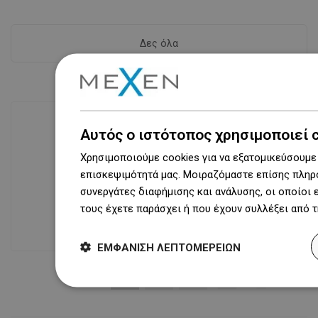
Δες όλα
Αυτός ο ιστότοπος χρησιμοποιεί 
Διαθεσιμότητα προϊόντων
Χρησιμοποιούμε cookies για να εξατομικεύσουμε 
Σύγχρονο κέντρο logistics επιφάνειας
επισκεψιμότητά μας. Μοιραζόμαστε επίσης πληρο
31 000 m² με πάνω από 68 χιλιάδες
συνεργάτες διαφήμισης και ανάλυσης, οι οποίοι
θέσεις παλετών παρέχει πάνω από 1
τους έχετε παράσχει ή που έχουν συλλέξει από 
500 000 διαθέσιμα προϊόντα!
ΕΜΦΆΝΙΣΗ ΛΕΠΤΟΜΕΡΕΙΏΝ