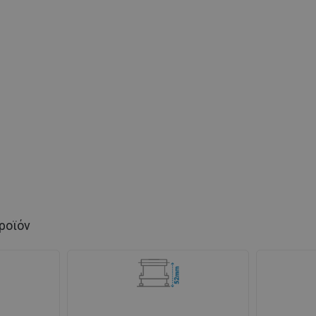
ροϊόν