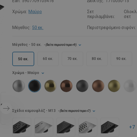
Ean:
5907709105416
Δείκτης:
1710050-15
Χρώμα:
Μαύρο
Σετ
Ολοκλ
περιλαμβάνει:
σετ
Μέγεθος:
50 εκ.
Περιστρεφόμενο σιφόνι:
Μέγεθος
- 50 εκ.
- (
δείτε περισσότερα
+9
)
60 εκ.
70 εκ.
80 εκ.
90 εκ.
50 εκ.
Χρώμα
- Μαύρο
Σχέδιο καμουφλάζ
- M13
- (
δείτε περισσότερα
+7
)
+7