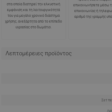
στα οποία διατηρεί την ελκυστική
επικοινωνήσετε μέσω τ
εμφάνιση και τη λειτουργικότητά
επικοινωνίας ή τηλεφω
του για μεγάλο χρονικό διάστημα
αριθμό της γραμμής υπο
χρήσης, ανεξάρτητα από το επίπεδο
υγρασίας στο δωμάτιο.
Λεπτομέρειες προϊόντος
Σετ πε
Λε