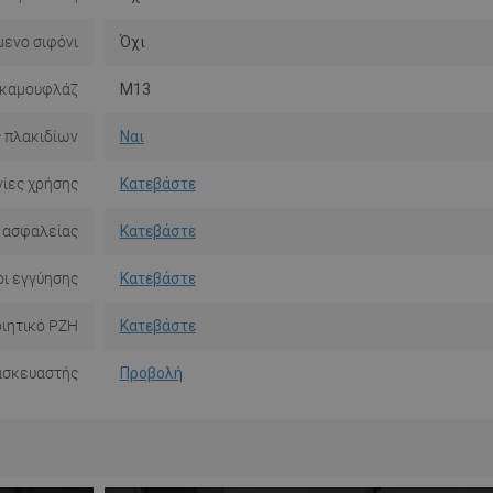
ενο σιφόνι
Όχι
 καμουφλάζ
M13
 πλακιδίων
Ναι
ίες χρήσης
Κατεβάστε
 ασφαλείας
Κατεβάστε
ι εγγύησης
Κατεβάστε
ιητικό PZH
Κατεβάστε
ασκευαστής
Προβολή