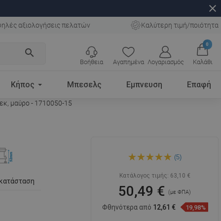
close
ηλές αξιολογήσεις πελατών
Καλύτερη τιμή/ποιότητα
0
search
Βοήθεια
Αγαπημένα
Λογαριασμός
Καλάθι
Κήπος
Μπεσελς
Εμπνευση
Επαφή
εκ, μαύρο - 1710050-15
Mexen Flat M13 γραμμική
(5)
αποστράγγιση 2 σε 1 50 εκ,
μαύρο - 1710050-15
Κατάλογος τιμής:
63,10 €
γκατάσταση
50,49 €
(με ΦΠΑ)
Φθηνότερα από
12,61 €
19,98%