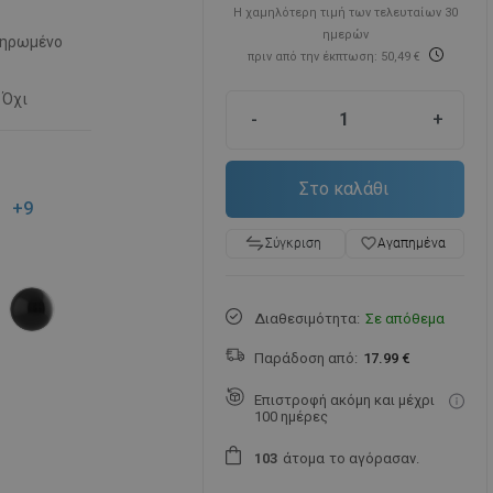
Η χαμηλότερη τιμή των τελευταίων 30
ημερών
ηρωμένο
πριν από την έκπτωση: 50,49 €
Όχι
-
+
Στο καλάθι
+9
favorite_border
Αγαπημένα
Σύγκριση
Διαθεσιμότητα:
Σε απόθεμα
Παράδοση από:
17.99 €
Επιστροφή ακόμη και μέχρι
100 ημέρες
άτομα
το αγόρασαν.
1
0
3