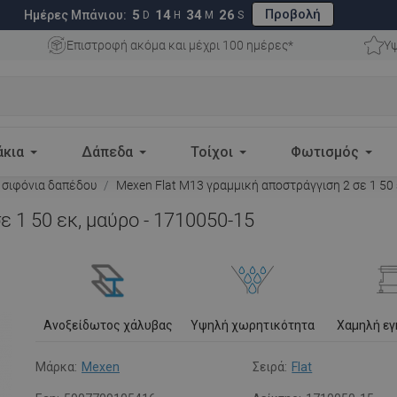
Προβολή
5
14
34
25
Ημέρες Μπάνιου:
D
H
M
S
Επιστροφή ακόμα και μέχρι 100 ημέρες*
Υψ
άκια
Δάπεδα
Τοίχοι
Φωτισμός
 σιφόνια δαπέδου
Mexen Flat M13 γραμμική αποστράγγιση 2 σε 1 50 
 1 50 εκ, μαύρο - 1710050-15
Ανοξείδωτος χάλυβας
Υψηλή χωρητικότητα
Χαμηλή ε
Μάρκα:
Mexen
Σειρά:
Flat