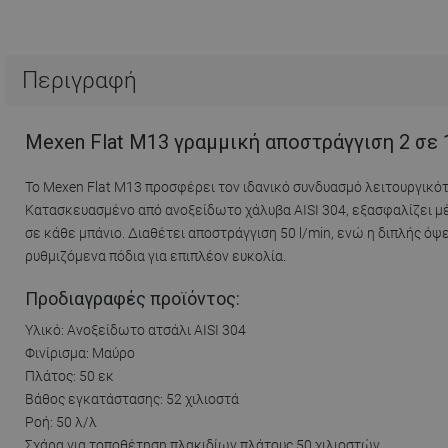
Περιγραφή
Mexen Flat M13 γραμμική αποστράγγιση 2 σε 1
Το Mexen Flat M13 προσφέρει τον ιδανικό συνδυασμό λειτουργικότ
Κατασκευασμένο από ανοξείδωτο χάλυβα AISI 304, εξασφαλίζει μέ
σε κάθε μπάνιο. Διαθέτει αποστράγγιση 50 l/min, ενώ η διπλής ό
ρυθμιζόμενα πόδια για επιπλέον ευκολία.
Προδιαγραφές προϊόντος:
Υλικό: Ανοξείδωτο ατσάλι AISI 304
Φινίρισμα: Μαύρο
Πλάτος: 50 εκ
Βάθος εγκατάστασης: 52 χιλιοστά
Ροή: 50 λ/λ
Σχάρα για τοποθέτηση πλακιδίων πλάτους 50 χιλιοστών