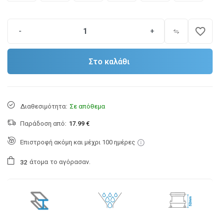
favorite_border
-
+
Στο καλάθι
Διαθεσιμότητα:
Σε απόθεμα
Παράδοση από:
17.99 €
Επιστροφή ακόμη και μέχρι 100 ημέρες
άτομα
το αγόρασαν.
3
2