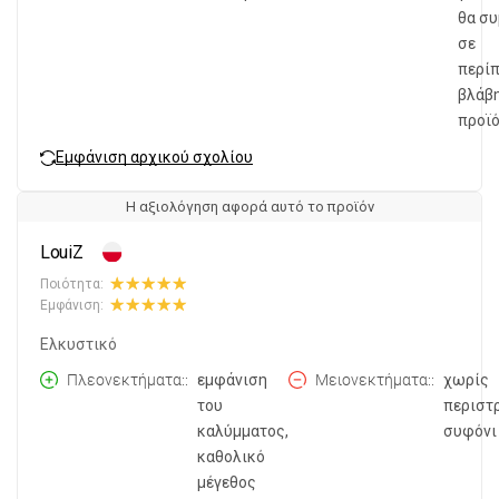
θα συ
σε
περί
βλάβη
προϊ
Εμφάνιση αρχικού σχολίου
Η αξιολόγηση αφορά αυτό το προϊόν
LouiZ
Ποιότητα:
Εμφάνιση:
Ελκυστικό
Πλεονεκτήματα:
εμφάνιση
Μειονεκτήματα:
χωρίς
του
περιστ
καλύμματος,
συφόνι
καθολικό
μέγεθος