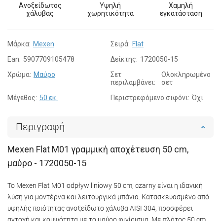
Ανοξείδωτος
Υψηλή
Χαμηλή
χάλυβας
χωρητικότητα
εγκατάσταση
Μάρκα:
Mexen
Σειρά:
Flat
Ean:
5907709105478
Δείκτης:
1720050-15
Χρώμα:
Μαύρο
Σετ
Ολοκληρωμένο
περιλαμβάνει:
σετ
Μέγεθος:
50 εκ.
Περιστρεφόμενο σιφόνι:
Όχι
Περιγραφή
Mexen Flat M01 γραμμική αποχέτευση 50 cm,
μαύρο - 1720050-15
Το Mexen Flat M01 odpływ liniowy 50 cm, czarny είναι η ιδανική
λύση για μοντέρνα και λειτουργικά μπάνια. Κατασκευασμένο από
υψηλής ποιότητας ανοξείδωτο χάλυβα AISI 304, προσφέρει
αντοχή και κομψότητα με το μαύρο φινίρισμα. Με πλάτος 50 cm