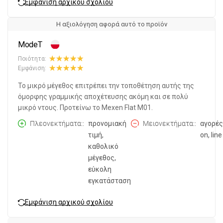
Εμφάνιση αρχικού σχολίου
Η αξιολόγηση αφορά αυτό το προϊόν
ModeT
Ποιότητα:
Εμφάνιση:
Το μικρό μέγεθος επιτρέπει την τοποθέτηση αυτής της
όμορφης γραμμικής αποχέτευσης ακόμη και σε πολύ
μικρό ντους. Προτείνω το Mexen Flat M01.
Πλεονεκτήματα:
προνομιακή
Μειονεκτήματα:
αγορές
τιμή,
on, line
καθολικό
μέγεθος,
εύκολη
εγκατάσταση
Εμφάνιση αρχικού σχολίου