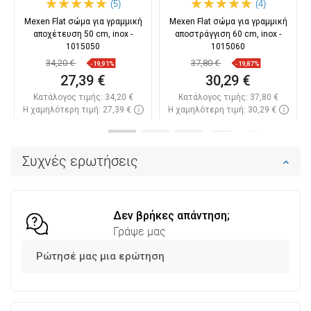
(5)
(4)
Mexen Flat σώμα για γραμμική
Mexen Flat σώμα για γραμμική
αποχέτευση 50 cm, inox -
αποστράγγιση 60 cm, inox -
1015050
1015060
34,20 €
37,80 €
-19,91%
-19,87%
27,39 €
30,29 €
Κατάλογος τιμής:
34,20 €
Κατάλογος τιμής:
37,80 €
Η χαμηλότερη τιμή: 27,39 €
Η χαμηλότερη τιμή: 30,29 €
Διαθεσιμότητα:
Σε απόθεμα
Διαθεσιμότητα:
Σε απόθεμα
Στο καλάθι
Στο καλάθι
Συχνές ερωτήσεις
Σύγκριση
favorite_border
Αγαπημένα
Σύγκριση
favorite_border
Αγαπημένα
Δεν βρήκες απάντηση;
Γράψε μας
Ρώτησέ μας μια ερώτηση