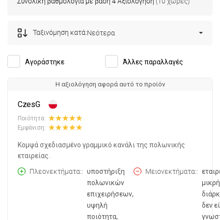
Συνολική βαθμολογία με βάση 4 Αξιολόγηση
(10 χώρες)
Ταξινόμηση κατά:
Νεότερα
Αγοράστηκε
Άλλες παραλλαγές
Η αξιολόγηση αφορά αυτό το προϊόν
CzesG
Ποιότητα:
Εμφάνιση:
Κομψά σχεδιασμένο γραμμικό κανάλι της πολωνικής
εταιρείας.
Πλεονεκτήματα:
υποστήριξη
Μειονεκτήματα:
εταιρ
πολωνικών
μικρή
επιχειρήσεων,
διάρκ
υψηλή
δεν ε
ποιότητα,
γνωστ