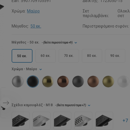
Ean:
5907709105591
Δείκτης:
1723050-15
Χρώμα:
Μαύρο
Σετ
Ολοκλ
περιλαμβάνει:
σετ
Μέγεθος:
50 εκ.
Περιστρεφόμενο σιφόνι:
Μέγεθος
- 50 εκ.
- (
δείτε περισσότερα
+9
)
60 εκ.
70 εκ.
80 εκ.
90 εκ.
50 εκ.
Χρώμα
- Μαύρο
Σχέδιο καμουφλάζ
- M18
- (
δείτε περισσότερα
+7
)
+7