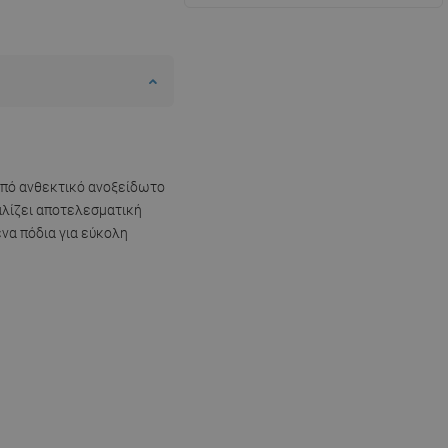
 από ανθεκτικό ανοξείδωτο
φαλίζει αποτελεσματική
να πόδια για εύκολη