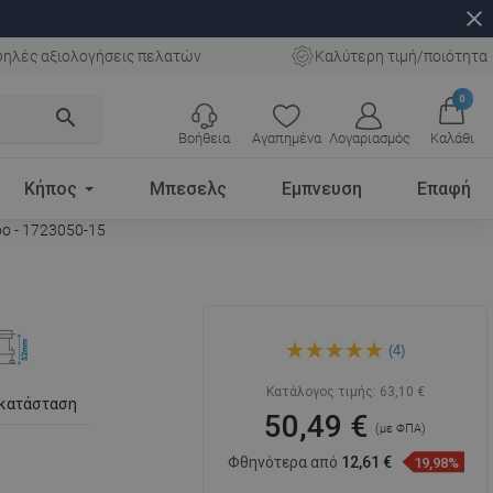
close
ηλές αξιολογήσεις πελατών
Καλύτερη τιμή/ποιότητα
0
search
Βοήθεια
Αγαπημένα
Λογαριασμός
Καλάθι
Κήπος
Μπεσελς
Εμπνευση
Επαφή
ο - 1723050-15
Mexen Flat M18 γραμμική
(4)
αποχέτευση 50 cm, μαύρο -
1723050-15
Κατάλογος τιμής:
63,10 €
γκατάσταση
50,49 €
(με ΦΠΑ)
Φθηνότερα από
12,61 €
19,98%