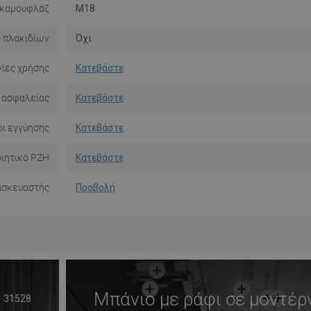
 καμουφλάζ
M18
 πλακιδίων
Όχι
ίες χρήσης
Κατεβάστε
 ασφαλείας
Κατεβάστε
ι εγγύησης
Κατεβάστε
ιητικό PZH
Κατεβάστε
ασκευαστής
Προβολή
Μπάνιο με ράφι σε μοντέρ
31528