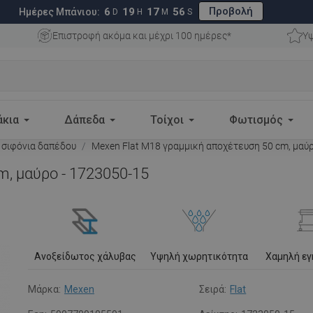
Προβολή
6
19
17
55
Ημέρες Μπάνιου:
D
H
M
S
Επιστροφή ακόμα και μέχρι 100 ημέρες*
Υψ
άκια
Δάπεδα
Τοίχοι
Φωτισμός
 σιφόνια δαπέδου
Mexen Flat M18 γραμμική αποχέτευση 50 cm, μαύρ
m, μαύρο - 1723050-15
Ανοξείδωτος χάλυβας
Υψηλή χωρητικότητα
Χαμηλή ε
Μάρκα:
Mexen
Σειρά:
Flat