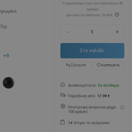
Η χαμηλότερη τιμή των τελευταίων 30
ημερών
ηρωμένο
πριν από την έκπτωση: 50,49 €
Όχι
-
+
Στο καλάθι
+9
favorite_border
Αγαπημένα
Σύγκριση
Διαθεσιμότητα:
Σε απόθεμα
Παράδοση από:
17.99 €
Επιστροφή ακόμη και μέχρι
100 ημέρες
άτομα
το αγόρασαν.
1
4