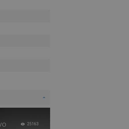
νο
Διπλές πόρτες ντο
25163