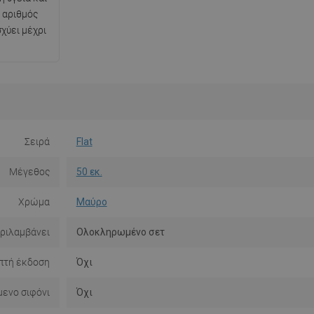
 αριθμός
χύει μέχρι
Σειρά
Flat
Μέγεθος
50 εκ.
Χρώμα
Μαύρο
ριλαμβάνει
Ολοκληρωμένο σετ
πτή έκδοση
Όχι
ενο σιφόνι
Όχι