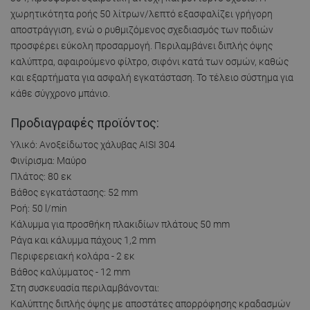
χωρητικότητα ροής 50 λίτρων/λεπτό εξασφαλίζει γρήγορη
αποστράγγιση, ενώ ο ρυθμιζόμενος σχεδιασμός των ποδιών
προσφέρει εύκολη προσαρμογή. Περιλαμβάνει διπλής όψης
καλύπτρα, αφαιρούμενο φίλτρο, σιφόνι κατά των οσμών, καθώς
και εξαρτήματα για ασφαλή εγκατάσταση. Το τέλειο σύστημα για
κάθε σύγχρονο μπάνιο.
Προδιαγραφές προϊόντος:
Υλικό: Ανοξείδωτος χάλυβας AISI 304
Φινίρισμα: Μαύρο
Πλάτος: 80 εκ
Βάθος εγκατάστασης: 52 mm
Ροή: 50 l/min
Κάλυμμα για προσθήκη πλακιδίων πλάτους 50 mm
Ράγα και κάλυμμα πάχους 1,2 mm
Περιφερειακή κολάρα - 2 εκ
Βάθος καλύμματος - 12 mm
Στη συσκευασία περιλαμβάνονται:
Καλύπτης διπλής όψης με αποστάτες απορρόφησης κραδασμών