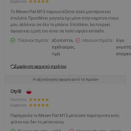
Εμφάνιση:
Το Mexen Flat M13 παρουσιάζεται πολύ μοντέρνα και
στυλάτα. Προσθέτει γοητεία όχι μόνο στην καμπίνα ντους
μου, αλλά και σε όλο το μπάνιο. Επιπλέον, λειτουργεί
άψογα και η ροή του είναι σε πολύ υψηλό επίπεδο.
Πλεονεκτήματα:
αξιοπιστία,
Μειονεκτήματα:
λίγο
σχεδιασμός,
γνωστή
τιμή
εταιρεί
Εμφάνιση αρχικού σχολίου
Η αξιολόγηση αφορά αυτό το προϊόν
OtylB
Ποιότητα:
Εμφάνιση:
Παρήγγειλα το Mexen Flat M13 μετά από παρότρυνση ενός
φίλου και δεν το μετανιώνω.