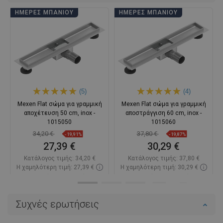
ΗΜΈΡΕΣ ΜΠΆΝΙΟΥ
ΗΜΈΡΕΣ ΜΠΆΝΙΟΥ
(5)
(4)
Mexen Flat σώμα για γραμμική
Mexen Flat σώμα για γραμμική
αποχέτευση 50 cm, inox -
αποστράγγιση 60 cm, inox -
1015050
1015060
34,20 €
37,80 €
-19,91%
-19,87%
27,39 €
30,29 €
Κατάλογος τιμής:
34,20 €
Κατάλογος τιμής:
37,80 €
Η χαμηλότερη τιμή: 27,39 €
Η χαμηλότερη τιμή: 30,29 €
Διαθεσιμότητα:
Σε απόθεμα
Διαθεσιμότητα:
Σε απόθεμα
Στο καλάθι
Στο καλάθι
Συχνές ερωτήσεις
Σύγκριση
favorite_border
Αγαπημένα
Σύγκριση
favorite_border
Αγαπημένα