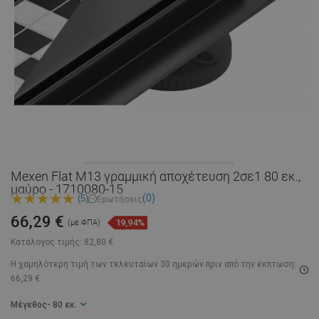
Mexen Flat M13 γραμμική αποχέτευση 2σε1 80 εκ.,
μαύρο - 1710080-15
(0)
(5)
Ερωτήσεις
66,29 €
19,94%
(με ΦΠΑ)
Κατάλογος τιμής:
82,80 €
Η χαμηλότερη τιμή των τελευταίων 30 ημερών
πριν από την έκπτωση:
66,29 €
Μέγεθος
- 80 εκ.