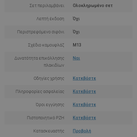
Σετ περιλαμβάνει
Ολοκληρωμένο σετ
Λεπτή έκδοση
Όχι
Περιστρεφόμενο σιφόνι
Όχι
Σχέδιο καμουφλάζ
M13
Δυνατότητα επικόλλησης
Ναι
πλακιδίων
Οδηγίες χρήσης
Κατεβάστε
Πληροφορίες ασφαλείας
Κατεβάστε
Όροι εγγύησης
Κατεβάστε
Πιστοποιητικό PZH
Κατεβάστε
Κατασκευαστής
Προβολή