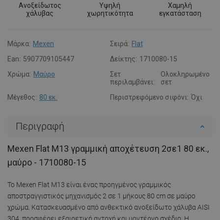
Ανοξείδωτος
Υψηλή
Χαμηλή
χάλυβας
χωρητικότητα
εγκατάσταση
Μάρκα:
Mexen
Σειρά:
Flat
Ean:
5907709105447
Δείκτης:
1710080-15
Χρώμα:
Μαύρο
Σετ
Ολοκληρωμένο
περιλαμβάνει:
σετ
Μέγεθος:
80 εκ.
Περιστρεφόμενο σιφόνι:
Όχι
Περιγραφή
Mexen Flat M13 γραμμική αποχέτευση 2σε1 80 εκ.,
μαύρο - 1710080-15
Το Mexen Flat M13 είναι ένας προηγμένος γραμμικός
αποστραγγιστικός μηχανισμός 2 σε 1 μήκους 80 cm σε μαύρο
χρώμα. Κατασκευασμένο από ανθεκτικό ανοξείδωτο χάλυβα AISI
304, προσφέρει εξαιρετική αντοχή και μοντέρνο σχέδιο. Η