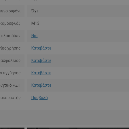
ενο σιφόνι
Όχι
 καμουφλάζ
M13
 πλακιδίων
Ναι
ίες χρήσης
Κατεβάστε
 ασφαλείας
Κατεβάστε
ι εγγύησης
Κατεβάστε
ιητικό PZH
Κατεβάστε
ασκευαστής
Προβολή