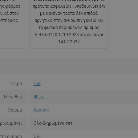
ης φόρμας
πρότυπα ασφαλείας - υποδεικνύει ότι
νικά στον
με κανέναν τρόπο δεν επιδρά
στήριξης.
αρνητικά στην ανθρώπινη υγεία και
το φυσικό περιβάλλον. αριθμός
B.BK.60110.1719.2023 ισχύει μέχρι
14.02.2027
Σειρά
Flat
Μέγεθος
80 εκ.
Χρώμα
Χρυσός
ριλαμβάνει
Ολοκληρωμένο σετ
πτή έκδοση
Όχι