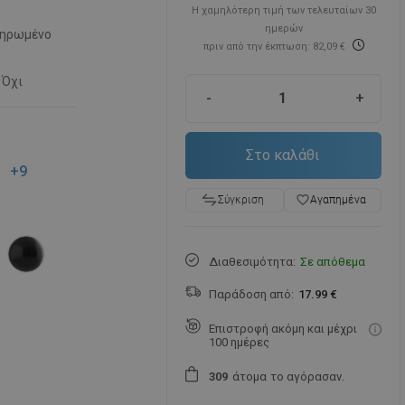
Η χαμηλότερη τιμή των τελευταίων 30
ημερών
ηρωμένο
πριν από την έκπτωση: 82,09 €
Όχι
-
+
Στο καλάθι
+9
favorite_border
Αγαπημένα
Σύγκριση
Διαθεσιμότητα:
Σε απόθεμα
Παράδοση από:
17.99 €
Επιστροφή ακόμη και μέχρι
100 ημέρες
άτομα
το αγόρασαν.
3
0
9