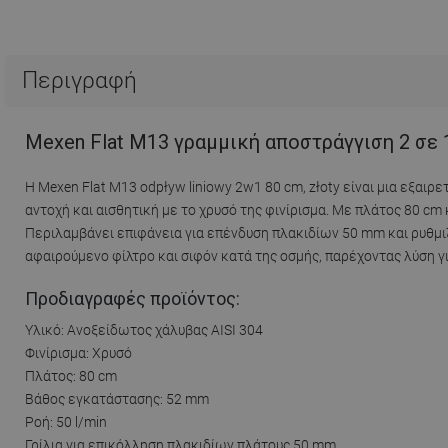
Περιγραφή
Mexen Flat M13 γραμμική αποστράγγιση 2 σε 1
Η Mexen Flat M13 odpływ liniowy 2w1 80 cm, złoty είναι μια εξαι
αντοχή και αισθητική με το χρυσό της φινίρισμα. Με πλάτος 80 c
Περιλαμβάνει επιφάνεια για επένδυση πλακιδίων 50 mm και ρυθμι
αφαιρούμενο φίλτρο και σιφόν κατά της οσμής, παρέχοντας λύση γ
Προδιαγραφές προϊόντος:
Υλικό: Ανοξείδωτος χάλυβας AISI 304
Φινίρισμα: Χρυσό
Πλάτος: 80 cm
Βάθος εγκατάστασης: 52 mm
Ροή: 50 l/min
Γρίλια για επικόλληση πλακιδίων πλάτους 50 mm