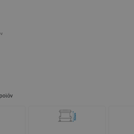
ών
ροϊόν