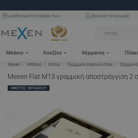
Διαθεσιμότητα προϊόντων
Βολικές πληρωμές
Μπάνιο
Κουζίνα
Θέρμανση
Πλακ
Mexen
Μπάνιο
Ντους
Γραμμικά σιφόνια ντους
Γραμμικά
Mexen Flat M13 γραμμική αποστράγγιση 2 σ
ΗΜΈΡΕΣ ΜΠΆΝΙΟΥ