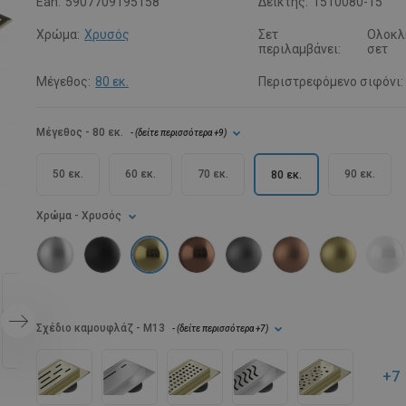
Ean:
5907709195158
Δείκτης:
1510080-15
Χρώμα:
Χρυσός
Σετ
Ολοκλ
περιλαμβάνει:
σετ
Μέγεθος:
80 εκ.
Περιστρεφόμενο σιφόνι:
Μέγεθος
- 80 εκ.
- (
δείτε περισσότερα
+9
)
50 εκ.
60 εκ.
70 εκ.
90 εκ.
80 εκ.
Χρώμα
- Χρυσός
Σχέδιο καμουφλάζ
- M13
- (
δείτε περισσότερα
+7
)
+7