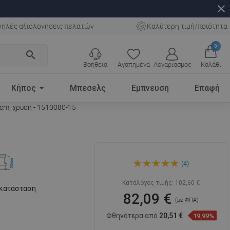
close
ηλές αξιολογήσεις πελατών
Καλύτερη τιμή/ποιότητα
0
search
Βοήθεια
Αγαπημένα
Λογαριασμός
Καλάθι
Κήπος
Μπεσελς
Εμπνευση
Επαφή
cm, χρυσή - 1510080-15
Mexen Flat M13 γραμμική
(4)
αποστράγγιση 2 σε 1 80 cm,
χρυσή - 1510080-15
Κατάλογος τιμής:
102,60 €
γκατάσταση
82,09 €
(με ΦΠΑ)
Φθηνότερα από
20,51 €
19,99%