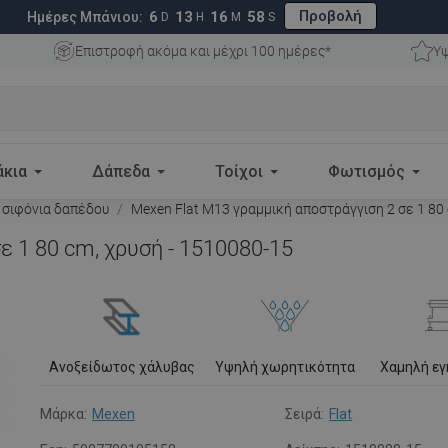
Προβολή
6
13
16
57
Ημέρες Μπάνιου:
D
H
M
S
Επιστροφή ακόμα και μέχρι 100 ημέρες*
Υψ
άκια
Δάπεδα
Τοίχοι
Φωτισμός
 σιφόνια δαπέδου
Mexen Flat M13 γραμμική αποστράγγιση 2 σε 1 80 
ε 1 80 cm, χρυσή - 1510080-15
Ανοξείδωτος χάλυβας
Υψηλή χωρητικότητα
Χαμηλή ε
Μάρκα:
Mexen
Σειρά:
Flat