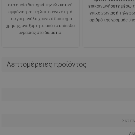
στα οποία διατηρεί την ελκυστική
επικοινωνήσετε μέσω τ
εμφάνιση και τη λειτουργικότητά
επικοινωνίας ή τηλεφω
του για μεγάλο χρονικό διάστημα
αριθμό της γραμμής υπο
χρήσης, ανεξάρτητα από το επίπεδο
υγρασίας στο δωμάτιο.
Λεπτομέρειες προϊόντος
Σετ πε
Λε