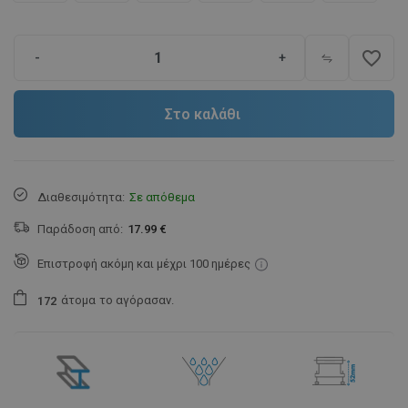
favorite_border
-
+
Στο καλάθι
Διαθεσιμότητα:
Σε απόθεμα
Παράδοση από:
17.99 €
Επιστροφή ακόμη και μέχρι 100 ημέρες
άτομα
το αγόρασαν.
1
7
2