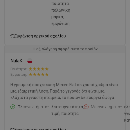
ποιότητα,
πολωνική
μάρκα,
εμφάνιση
Εμφάνιση αρχικού σχολίου
Η αξιολόγηση αφορά αυτό το προϊόν
NataK
Ποιότητα:
Εμφάνιση:
Η γραμμική αποχέτευση Mexen Flat σε χρυσό χρώμα είναι
μια εξαιρετική λύση. Παρά το γεγονός ότι είναι μια
ελάχιστα γνωστή εταιρεία, το προϊόν λειτουργεί άψογα.
Πλεονεκτήματα:
λειτουργικότητα,
Μειονεκτήματα:
ελ
τιμή, ποιότητα
γν
κα
Εμφάνιση αρχικού σχολίου