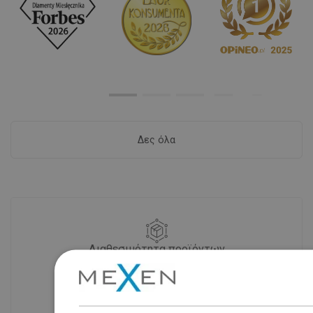
Δες όλα
Διαθεσιμότητα προϊόντων
Σύγχρονο κέντρο logistics επιφάνειας
31 000 m² με πάνω από 68 χιλιάδες
θέσεις παλετών παρέχει πάνω από 1