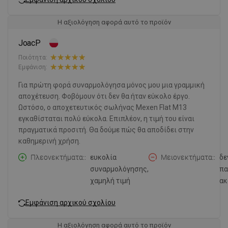
Η αξιολόγηση αφορά αυτό το προϊόν
JoacP
Ποιότητα:
Εμφάνιση:
Για πρώτη φορά συναρμολόγησα μόνος μου μια γραμμική
αποχέτευση. Φοβόμουν ότι δεν θα ήταν εύκολο έργο.
Ωστόσο, ο αποχετευτικός σωλήνας Mexen Flat M13
εγκαθίσταται πολύ εύκολα. Επιπλέον, η τιμή του είναι
πραγματικά προσιτή. Θα δούμε πώς θα αποδίδει στην
καθημερινή χρήση.
Πλεονεκτήματα:
ευκολία
Μειονεκτήματα:
δε
συναρμολόγησης,
πα
χαμηλή τιμή
ακ
Εμφάνιση αρχικού σχολίου
Η αξιολόγηση αφορά αυτό το προϊόν