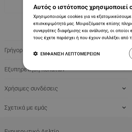
500 000 διαθέσιμα προϊόντα!
Αυτός ο ιστότοπος χρησιμοποιεί 
Χρησιμοποιούμε cookies για να εξατομικεύσουμε 
επισκεψιμότητά μας. Μοιραζόμαστε επίσης πληρο
συνεργάτες διαφήμισης και ανάλυσης, οι οποίοι
τους έχετε παράσχει ή που έχουν συλλέξει από 
Γρήγορη επαφή

ΕΜΦΆΝΙΣΗ ΛΕΠΤΟΜΕΡΕΙΏΝ
Εξυπηρέτηση πελατών

Χρήσιμες συνδέσεις

Σχετικά με εμάς

Ενημερωτικό Δελτίο