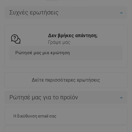
Στο καλάθι
Στο καλάθι
Συχνές ερωτήσεις
Σύγκριση
favorite_border
Αγαπημένα
Σύγκριση
favorite_border
Αγαπημένα
Δεν βρήκες απάντηση;
Γράψε μας
Ρώτησέ μας μια ερώτηση
Δείτε περισσότερες ερωτήσεις
Ρώτησέ μας για το προϊόν