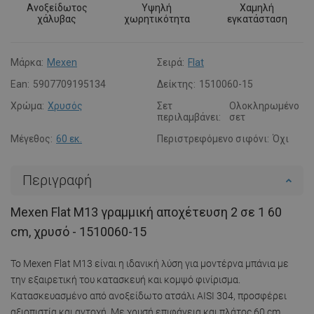
Ανοξείδωτος
Υψηλή
Χαμηλή
χάλυβας
χωρητικότητα
εγκατάσταση
Μάρκα:
Mexen
Σειρά:
Flat
Ean:
5907709195134
Δείκτης:
1510060-15
Χρώμα:
Χρυσός
Σετ
Ολοκληρωμένο
περιλαμβάνει:
σετ
Μέγεθος:
60 εκ.
Περιστρεφόμενο σιφόνι:
Όχι
Περιγραφή
Mexen Flat M13 γραμμική αποχέτευση 2 σε 1 60
cm, χρυσό - 1510060-15
Το Mexen Flat M13 είναι η ιδανική λύση για μοντέρνα μπάνια με
την εξαιρετική του κατασκευή και κομψό φινίρισμα.
Κατασκευασμένο από ανοξείδωτο ατσάλι AISI 304, προσφέρει
αξιοπιστία και αντοχή. Με χρυσή επιφάνεια και πλάτος 60 cm,