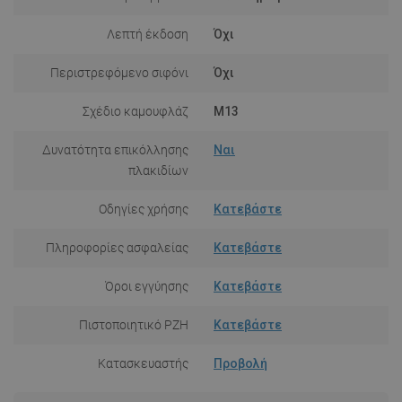
Λεπτή έκδοση
Όχι
Περιστρεφόμενο σιφόνι
Όχι
Σχέδιο καμουφλάζ
M13
Δυνατότητα επικόλλησης
Ναι
πλακιδίων
Οδηγίες χρήσης
Κατεβάστε
Πληροφορίες ασφαλείας
Κατεβάστε
Όροι εγγύησης
Κατεβάστε
Πιστοποιητικό PZH
Κατεβάστε
Κατασκευαστής
Προβολή