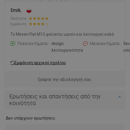
EmilŁ
Ποιότητα:
Εμφάνιση:
Το Mexen Flat M13 φαίνεται ωραίο και λειτουργεί καλά.
Πλεονεκτήματα:
design,
Μειονεκτήματα:
δεν
λειτουργικότητα
υπά
Εμφάνιση αρχικού σχολίου
Γράψτε την αξιολόγησή σας.
Ερωτήσεις και απαντήσεις από την
κοινότητα
Δεν υπάρχουν ερωτήσεις.