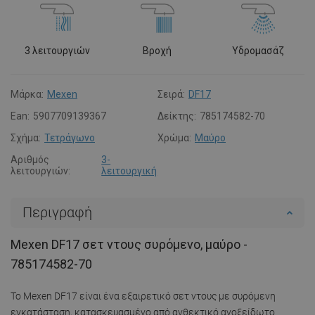
3 λειτουργιών
Βροχή
Υδρομασάζ
Μάρκα:
Mexen
Σειρά:
DF17
Ean:
5907709139367
Δείκτης:
785174582-70
Σχήμα:
Τετράγωνο
Χρώμα:
Μαύρο
Αριθμός
3-
λειτουργιών:
λειτουργική
Περιγραφή
Mexen DF17 σετ ντους συρόμενο, μαύρο -
785174582-70
Το Mexen DF17 είναι ένα εξαιρετικό σετ ντους με συρόμενη
εγκατάσταση, κατασκευασμένο από ανθεκτικό ανοξείδωτο