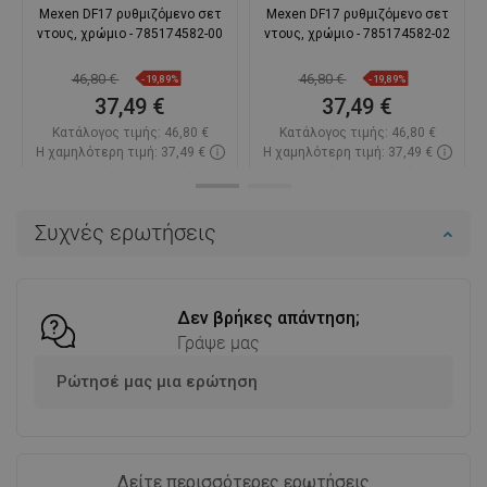
Mexen DF17 ρυθμιζόμενο σετ
Mexen DF17 ρυθμιζόμενο σετ
ντους, χρώμιο - 785174582-00
ντους, χρώμιο - 785174582-02
46,80 €
46,80 €
-19,89%
-19,89%
37,49 €
37,49 €
Κατάλογος τιμής:
46,80 €
Κατάλογος τιμής:
46,80 €
Η χαμηλότερη τιμή: 37,49 €
Η χαμηλότερη τιμή: 37,49 €
Διαθεσιμότητα:
Σε απόθεμα
Διαθεσιμότητα:
Σε απόθεμα
Στο καλάθι
Στο καλάθι
Συχνές ερωτήσεις
Σύγκριση
favorite_border
Αγαπημένα
Σύγκριση
favorite_border
Αγαπημένα
Δεν βρήκες απάντηση;
Γράψε μας
Ρώτησέ μας μια ερώτηση
Δείτε περισσότερες ερωτήσεις