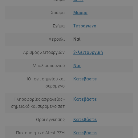
Χρώμα
Μαύρο
Σχήμα
Τετράγωνο
Χερούλι
Ναί
Αριθμός λειτουργιών
3-λειτουργική
Μπολ σαπουνιού
Ναι
IO - σετ σημείου και
Κατεβάστε
συρόμενο
Πληροφορίες ασφαλείας -
Κατεβάστε
σημειακό και συρόμενο σετ
Όροι εγγύησης
Κατεβάστε
Πιστοποιητικό Atest PZH
Κατεβάστε