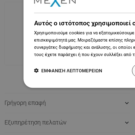
Αυτός ο ιστότοπος χρησιμοποιεί 
Διαθεσιμότητα προϊόντων
Σύγχρονο κέντρο logistics επιφάνειας
Χρησιμοποιούμε cookies για να εξατομικεύσουμε 
31 000 m² με πάνω από 68 χιλιάδες
επισκεψιμότητά μας. Μοιραζόμαστε επίσης πληρο
θέσεις παλετών παρέχει πάνω από 1
συνεργάτες διαφήμισης και ανάλυσης, οι οποίοι
500 000 διαθέσιμα προϊόντα!
τους έχετε παράσχει ή που έχουν συλλέξει από 
ΕΜΦΆΝΙΣΗ ΛΕΠΤΟΜΕΡΕΙΏΝ
Γρήγορη επαφή

Εξυπηρέτηση πελατών
