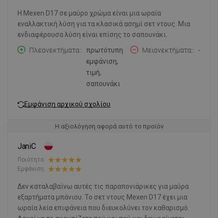
Η Mexen D17 σε μαύρο χρώμα είναι μια ωραία
εναλλακτική λύση για τα κλασικά ασημί σετ ντους. Μια
ενδιαφέρουσα λύση είναι επίσης το σαπουνάκι.
Πλεονεκτήματα:
πρωτότυπη
Μειονεκτήματα:
-
εμφάνιση,
τιμή,
σαπουνάκι
Εμφάνιση αρχικού σχολίου
Η αξιολόγηση αφορά αυτό το προϊόν
JaniC
Ποιότητα:
Εμφάνιση:
Δεν καταλαβαίνω αυτές τις παραπονιάρικες για μαύρα
εξαρτήματα μπάνιου. Το σετ ντους Mexen D17 έχει μια
ωραία λεία επιφάνεια που διευκολύνει τον καθαρισμό.