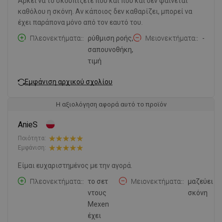
Αρκεί να το σκουπίζετε πού και πού και δεν φαίνεται
καθόλου η σκόνη. Αν κάποιος δεν καθαρίζει, μπορεί να
έχει παράπονα μόνο από τον εαυτό του.
Πλεονεκτήματα:
ρύθμιση ροής,
Μειονεκτήματα:
-
σαπουνοθήκη,
τιμή
Εμφάνιση αρχικού σχολίου
Η αξιολόγηση αφορά αυτό το προϊόν
AnieS
Ποιότητα:
Εμφάνιση:
Είμαι ευχαριστημένος με την αγορά.
Πλεονεκτήματα:
το σετ
Μειονεκτήματα:
μαζεύει
ντους
σκόνη
Mexen
έχει