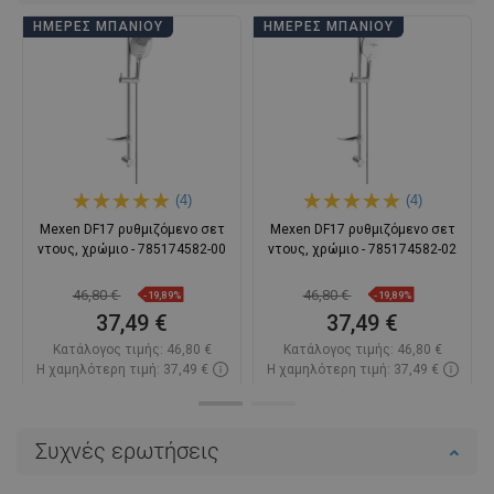
ΗΜΈΡΕΣ ΜΠΆΝΙΟΥ
ΗΜΈΡΕΣ ΜΠΆΝΙΟΥ
(4)
(4)
Mexen DF17 ρυθμιζόμενο σετ
Mexen DF17 ρυθμιζόμενο σετ
ντους, χρώμιο - 785174582-00
ντους, χρώμιο - 785174582-02
46,80 €
46,80 €
-19,89%
-19,89%
37,49 €
37,49 €
Κατάλογος τιμής:
46,80 €
Κατάλογος τιμής:
46,80 €
Η χαμηλότερη τιμή: 37,49 €
Η χαμηλότερη τιμή: 37,49 €
Διαθεσιμότητα:
Σε απόθεμα
Διαθεσιμότητα:
Σε απόθεμα
Στο καλάθι
Στο καλάθι
Συχνές ερωτήσεις
Σύγκριση
favorite_border
Αγαπημένα
Σύγκριση
favorite_border
Αγαπημένα