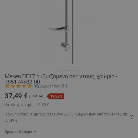
Mexen DF17 ρυθμιζόμενο σετ ντους, χρώμιο -
785174582-00
(0)
(4)
Ερωτήσεις
37,49 €
19,89%
(με ΦΠΑ)
Κατάλογος τιμής:
46,80 €
Η χαμηλότερη τιμή των τελευταίων 30 ημερών
πριν από την έκπτωση:
37,49 €
Χρώμα
- Χρώμιο