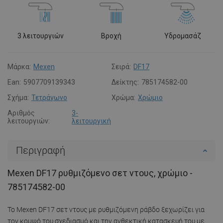
3 λειτουργιών
Βροχή
Υδρομασάζ
Μάρκα:
Mexen
Σειρά:
DF17
Ean:
5907709139343
Δείκτης:
785174582-00
Σχήμα:
Τετράγωνο
Χρώμα:
Χρώμιο
Αριθμός
3-
λειτουργιών:
λειτουργική
Περιγραφή
Mexen DF17 ρυθμιζόμενο σετ ντους, χρώμιο -
785174582-00
Το Mexen DF17 σετ ντους με ρυθμιζόμενη ράβδο ξεχωρίζει για
τον κομψό του σχεδιασμό και την ανθεκτική κατασκευή του με