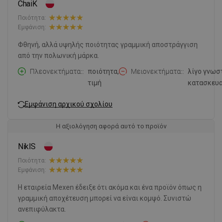
ChaiK
Ποιότητα:
Εμφάνιση:
Φθηνή, αλλά υψηλής ποιότητας γραμμική αποστράγγιση
από την πολωνική μάρκα.
Πλεονεκτήματα:
ποιότητα,
Μειονεκτήματα:
λίγο γνωσ
τιμή
κατασκευ
Εμφάνιση αρχικού σχολίου
Η αξιολόγηση αφορά αυτό το προϊόν
NiklS
Ποιότητα:
Εμφάνιση:
Η εταιρεία Mexen έδειξε ότι ακόμα και ένα προϊόν όπως η
γραμμική αποχέτευση μπορεί να είναι κομψό. Συνιστώ
ανεπιφύλακτα.