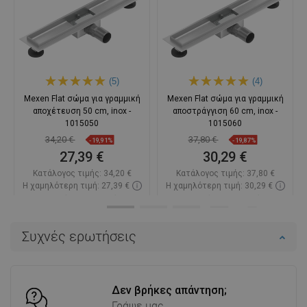
(5)
(4)
Mexen Flat σώμα για γραμμική
Mexen Flat σώμα για γραμμική
αποχέτευση 50 cm, inox -
αποστράγγιση 60 cm, inox -
1015050
1015060
34,20 €
37,80 €
-19,91%
-19,87%
27,39 €
30,29 €
Κατάλογος τιμής:
34,20 €
Κατάλογος τιμής:
37,80 €
Η χαμηλότερη τιμή: 27,39 €
Η χαμηλότερη τιμή: 30,29 €
Διαθεσιμότητα:
Σε απόθεμα
Διαθεσιμότητα:
Σε απόθεμα
Στο καλάθι
Στο καλάθι
Συχνές ερωτήσεις
Σύγκριση
favorite_border
Αγαπημένα
Σύγκριση
favorite_border
Αγαπημένα
Δεν βρήκες απάντηση;
Γράψε μας