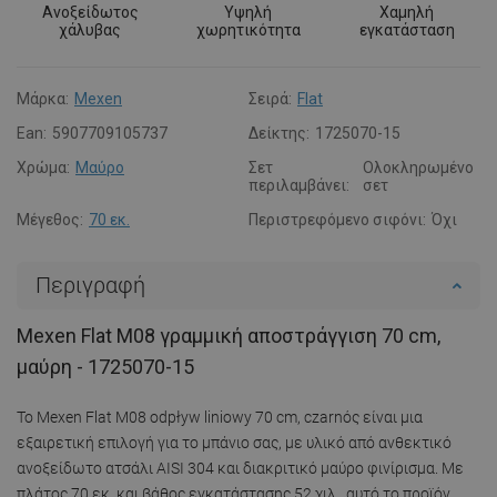
Ανοξείδωτος
Υψηλή
Χαμηλή
χάλυβας
χωρητικότητα
εγκατάσταση
Μάρκα:
Mexen
Σειρά:
Flat
Ean:
5907709105737
Δείκτης:
1725070-15
Χρώμα:
Μαύρο
Σετ
Ολοκληρωμένο
περιλαμβάνει:
σετ
Μέγεθος:
70 εκ.
Περιστρεφόμενο σιφόνι:
Όχι
Περιγραφή
Mexen Flat M08 γραμμική αποστράγγιση 70 cm,
μαύρη - 1725070-15
Το Mexen Flat M08 odpływ liniowy 70 cm, czarnός είναι μια
εξαιρετική επιλογή για το μπάνιο σας, με υλικό από ανθεκτικό
ανοξείδωτο ατσάλι AISI 304 και διακριτικό μαύρο φινίρισμα. Με
πλάτος 70 εκ. και βάθος εγκατάστασης 52 χιλ., αυτό το προϊόν