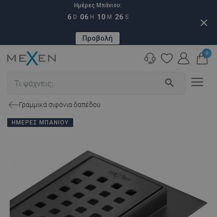
Ημέρες Μπάνιου:
6
06
10
25
D
H
M
S
close
Προβολή
0
search
Γραμμικά σιφόνια δαπέδου
ΗΜΈΡΕΣ ΜΠΆΝΙΟΥ