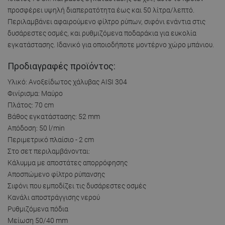
προσφέρει υψηλή διαπερατότητα έως και 50 λίτρα/λεπτό.
Περιλαμβάνει αφαιρούμενο φίλτρο ρύπων, σιφόνι ενάντια στις
δυσάρεστες οσμές, και ρυθμιζόμενα ποδαράκια για ευκολία
εγκατάστασης. Ιδανικό για οποιοδήποτε μοντέρνο χώρο μπάνιου.
Προδιαγραφές προϊόντος:
Υλικό: Ανοξείδωτος χάλυβας AISI 304
Φινίρισμα: Μαύρο
Πλάτος: 70 cm
Βάθος εγκατάστασης: 52 mm
Απόδοση: 50 l/min
Περιμετρικό πλαίσιο - 2 cm
Στο σετ περιλαμβάνονται:
Κάλυμμα με αποστάτες απορρόφησης
Αποσπώμενο φίλτρο ρύπανσης
Σιφόνι που εμποδίζει τις δυσάρεστες οσμές
Κανάλι αποστράγγισης νερού
Ρυθμιζόμενα πόδια
Μείωση 50/40 mm