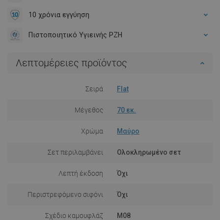
10 χρόνια εγγύηση
Πιστοποιητικό Υγιεινής PZH
Λεπτομέρειες προϊόντος
Σειρά
Flat
Μέγεθος
70 εκ.
Χρώμα
Μαύρο
Σετ περιλαμβάνει
Ολοκληρωμένο σετ
Λεπτή έκδοση
Όχι
Περιστρεφόμενο σιφόνι
Όχι
Σχέδιο καμουφλάζ
M08