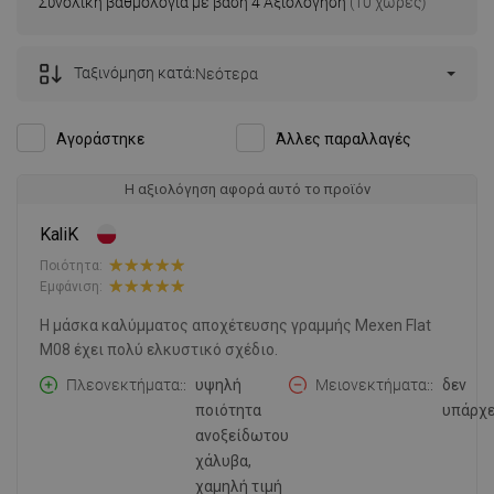
Συνολική βαθμολογία με βάση 4 Αξιολόγηση
(10 χώρες)
Ταξινόμηση κατά:
Νεότερα
Αγοράστηκε
Άλλες παραλλαγές
Η αξιολόγηση αφορά αυτό το προϊόν
KaliK
Ποιότητα:
Εμφάνιση:
Η μάσκα καλύμματος αποχέτευσης γραμμής Mexen Flat
M08 έχει πολύ ελκυστικό σχέδιο.
Πλεονεκτήματα:
υψηλή
Μειονεκτήματα:
δεν
ποιότητα
υπάρχε
ανοξείδωτου
χάλυβα,
χαμηλή τιμή