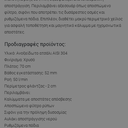
αποστράγγιση. Περιλαμβάνει αξεσουάρ όπως αποσπώμενο
φίλτρο, σιφόνι που αποτρέπει τις δυσάρεστες οσμές και
ρυθμιζόμενα πόδια. Επιπλέον, διαθέτει μακρύ περιμετρικό χείλος
για ασφαλή τοποθέτηση και μαγνητικό κάλυμμα με ηχομονωτικά
αποστάτες.
Προδιαγραφές προϊόντος:
Υλικό: Ανοξείδωτο ατσάλι AISI 304
Φινίρισμα: Χρυσό
Πλάτος: 70 cm
Βάθος εγκατάστασης: 52 mm
Ροή: 50 l/min
Περίμετρος φλάντζας - 2 cm
Περιλαμβάνει:
Καλύμματα με αποστάτες απόσβεσης
Αποσπώμενο φίλτρο ρύπων
Σιφόνι για την πρόληψη δυσοσμίας
Αυλάκι αποστράγγισης νερού
Ρυθμιζόμενα πόδια