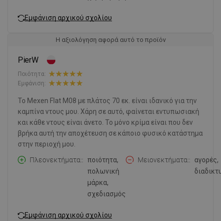
Εμφάνιση αρχικού σχολίου
Η αξιολόγηση αφορά αυτό το προϊόν
PierW
Ποιότητα:
Εμφάνιση:
Το Mexen Flat M08 με πλάτος 70 εκ. είναι ιδανικό για την
καμπίνα ντους μου. Χάρη σε αυτό, φαίνεται εντυπωσιακή
και κάθε ντους είναι άνετο. Το μόνο κρίμα είναι που δεν
βρήκα αυτή την αποχέτευση σε κάποιο φυσικό κατάστημα
στην περιοχή μου.
Πλεονεκτήματα:
ποιότητα,
Μειονεκτήματα:
αγορές,
πολωνική
διαδικτ
μάρκα,
σχεδιασμός
Εμφάνιση αρχικού σχολίου