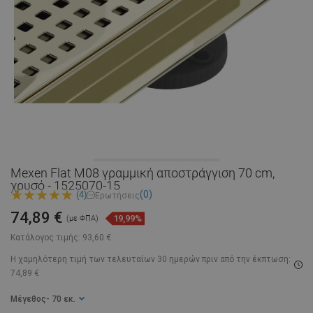
Mexen Flat M08 γραμμική αποστράγγιση 70 cm,
χρυσό - 1525070-15
(0)
(4)
Ερωτήσεις
74,89 €
19,99%
(με ΦΠΑ)
Κατάλογος τιμής:
93,60 €
Η χαμηλότερη τιμή των τελευταίων 30 ημερών
πριν από την έκπτωση:
74,89 €
Μέγεθος
- 70 εκ.