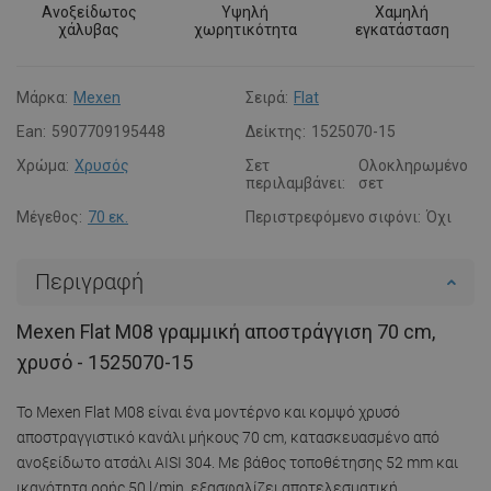
Ανοξείδωτος
Υψηλή
Χαμηλή
χάλυβας
χωρητικότητα
εγκατάσταση
Μάρκα:
Mexen
Σειρά:
Flat
Ean:
5907709195448
Δείκτης:
1525070-15
Χρώμα:
Χρυσός
Σετ
Ολοκληρωμένο
περιλαμβάνει:
σετ
Μέγεθος:
70 εκ.
Περιστρεφόμενο σιφόνι:
Όχι
Περιγραφή
Mexen Flat M08 γραμμική αποστράγγιση 70 cm,
χρυσό - 1525070-15
Το Mexen Flat M08 είναι ένα μοντέρνο και κομψό χρυσό
αποστραγγιστικό κανάλι μήκους 70 cm, κατασκευασμένο από
ανοξείδωτο ατσάλι AISI 304. Με βάθος τοποθέτησης 52 mm και
ικανότητα ροής 50 l/min, εξασφαλίζει αποτελεσματική