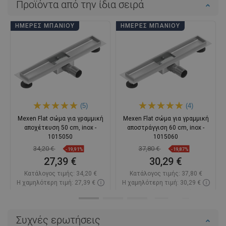
Προϊόντα από την ίδια σειρά
ΗΜΈΡΕΣ ΜΠΆΝΙΟΥ
ΗΜΈΡΕΣ ΜΠΆΝΙΟΥ
(5)
(4)
Mexen Flat σώμα για γραμμική
Mexen Flat σώμα για γραμμική
αποχέτευση 50 cm, inox -
αποστράγγιση 60 cm, inox -
1015050
1015060
34,20 €
37,80 €
-19,91%
-19,87%
27,39 €
30,29 €
Κατάλογος τιμής:
34,20 €
Κατάλογος τιμής:
37,80 €
Η χαμηλότερη τιμή: 27,39 €
Η χαμηλότερη τιμή: 30,29 €
Διαθεσιμότητα:
Σε απόθεμα
Διαθεσιμότητα:
Σε απόθεμα
Στο καλάθι
Στο καλάθι
Συχνές ερωτήσεις