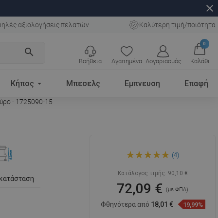
close
ηλές αξιολογήσεις πελατών
Καλύτερη τιμή/ποιότητα
0
search
Βοήθεια
Αγαπημένα
Λογαριασμός
Καλάθι
Κήπος
Μπεσελς
Εμπνευση
Επαφή
ύρο - 1725090-15
Mexen Flat M08 γραμμική
(4)
αποστράγγιση 90 cm, μαύρο
- 1725090-15
Κατάλογος τιμής:
90,10 €
γκατάσταση
72,09 €
(με ΦΠΑ)
Φθηνότερα από
18,01 €
19,99%