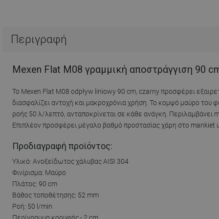
Περιγραφή
Mexen Flat M08 γραμμική αποστράγγιση 90 cm
Το Mexen Flat M08 odpływ liniowy 90 cm, czarny προσφέρει εξαιρ
διασφαλίζει αντοχή και μακροχρόνια χρήση. Το κομψό μαύρο του φ
ροής 50 λ/λεπτό, ανταποκρίνεται σε κάθε ανάγκη. Περιλαμβάνει 
Επιπλέον προσφέρει μέγαλο βαθμό προστασίας χάρη στο mankiet us
Προδιαγραφή προϊόντος:
Υλικό: Ανοξείδωτος χάλυβας AISI 304
Φινίρισμα: Μαύρο
Πλάτος: 90 cm
Βάθος τοποθέτησης: 52 mm
Ροή: 50 l/min
Περίγραμμα κορυφής - 2 cm