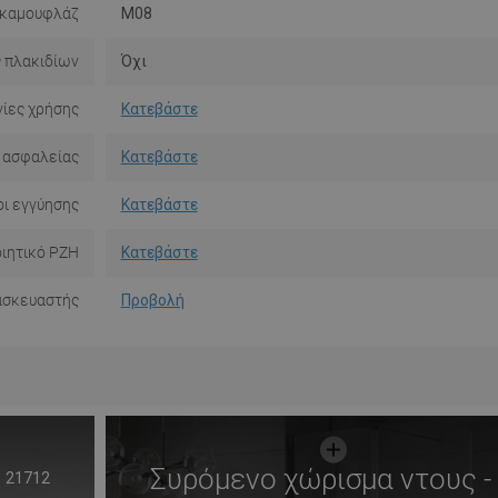
 καμουφλάζ
M08
 πλακιδίων
Όχι
ίες χρήσης
Κατεβάστε
 ασφαλείας
Κατεβάστε
ι εγγύησης
Κατεβάστε
ιητικό PZH
Κατεβάστε
ασκευαστής
Προβολή
Συρόμενο χώρισμα ντους -
21712