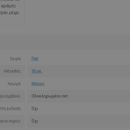
 αριθμός
χύει μέχρι
Σειρά
Flat
Μέγεθος
90 εκ.
Χρώμα
Μαύρο
ριλαμβάνει
Ολοκληρωμένο σετ
πτή έκδοση
Όχι
ενο σιφόνι
Όχι