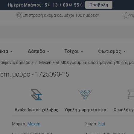
Προβολή
5
13
00
54
Ημέρες Μπάνιου:
D
H
M
S
Επιστροφή ακόμα και μέχρι 100 ημέρες*
Υψ
άκια
Δάπεδα
Τοίχοι
Φωτισμός
 σιφόνια δαπέδου
Mexen Flat M08 γραμμική αποστράγγιση 90 cm, μα
cm, μαύρο - 1725090-15
Ανοξείδωτος χάλυβας
Υψηλή χωρητικότητα
Χαμηλή ε
Μάρκα:
Mexen
Σειρά:
Flat