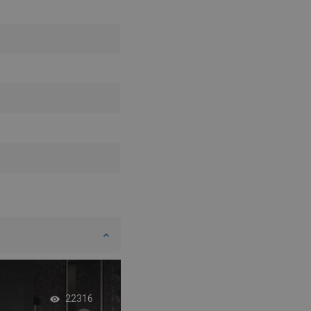
Βιομηχανικό μπάνι
22316