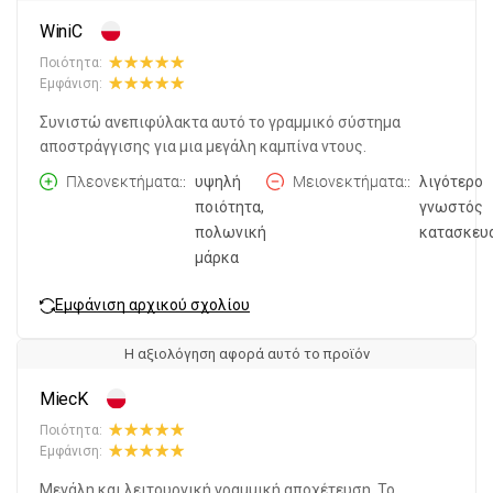
WiniC
Ποιότητα:
Εμφάνιση:
Συνιστώ ανεπιφύλακτα αυτό το γραμμικό σύστημα
αποστράγγισης για μια μεγάλη καμπίνα ντους.
Πλεονεκτήματα:
υψηλή
Μειονεκτήματα:
λιγότερο
ποιότητα,
γνωστός
πολωνική
κατασκευ
μάρκα
Εμφάνιση αρχικού σχολίου
Η αξιολόγηση αφορά αυτό το προϊόν
MiecK
Ποιότητα:
Εμφάνιση:
Μεγάλη και λειτουργική γραμμική αποχέτευση. Το