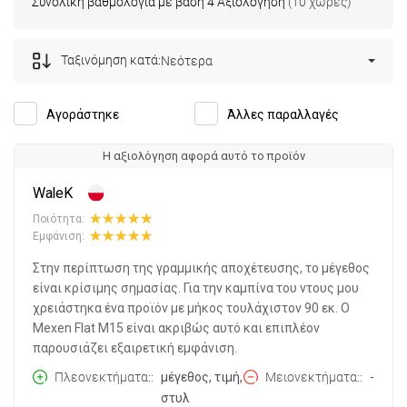
Συνολική βαθμολογία με βάση 4 Αξιολόγηση
(10 χώρες)
Ταξινόμηση κατά:
Νεότερα
Αγοράστηκε
Άλλες παραλλαγές
Η αξιολόγηση αφορά αυτό το προϊόν
WaleK
Ποιότητα:
Εμφάνιση:
Στην περίπτωση της γραμμικής αποχέτευσης, το μέγεθος
είναι κρίσιμης σημασίας. Για την καμπίνα του ντους μου
χρειάστηκα ένα προϊόν με μήκος τουλάχιστον 90 εκ. Ο
Mexen Flat M15 είναι ακριβώς αυτό και επιπλέον
παρουσιάζει εξαιρετική εμφάνιση.
Πλεονεκτήματα:
μέγεθος, τιμή,
Μειονεκτήματα:
-
στυλ