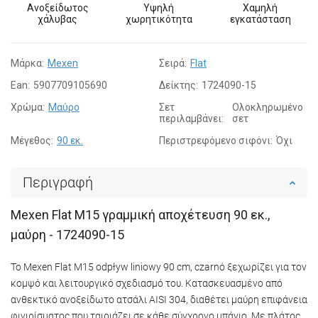
Ανοξείδωτος
Υψηλή
Χαμηλή
χάλυβας
χωρητικότητα
εγκατάσταση
Μάρκα:
Mexen
Σειρά:
Flat
Ean:
5907709105690
Δείκτης:
1724090-15
Χρώμα:
Μαύρο
Σετ
Ολοκληρωμένο
περιλαμβάνει:
σετ
Μέγεθος:
90 εκ.
Περιστρεφόμενο σιφόνι:
Όχι
Περιγραφή
Mexen Flat M15 γραμμική αποχέτευση 90 εκ.,
μαύρη - 1724090-15
Το Mexen Flat M15 odpływ liniowy 90 cm, czarnό ξεχωρίζει για τον
κομψό και λειτουργικό σχεδιασμό του. Κατασκευασμένο από
ανθεκτικό ανοξείδωτο ατσάλι AISI 304, διαθέτει μαύρη επιφάνεια
φινιρίσματος που ταιριάζει σε κάθε σύγχρονο μπάνιο. Με πλάτος