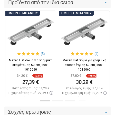
Προϊόντα από την ίδια σειρά
ΗΜΈΡΕΣ ΜΠΆΝΙΟΥ
ΗΜΈΡΕΣ ΜΠΆΝΙΟΥ
(5)
(4)
Mexen Flat σώμα για γραμμική
Mexen Flat σώμα για γραμμική
αποχέτευση 50 cm, inox -
αποστράγγιση 60 cm, inox -
1015050
1015060
34,20 €
37,80 €
-19,91%
-19,87%
27,39 €
30,29 €
Κατάλογος τιμής:
34,20 €
Κατάλογος τιμής:
37,80 €
Η χαμηλότερη τιμή: 27,39 €
Η χαμηλότερη τιμή: 30,29 €
Διαθεσιμότητα:
Σε απόθεμα
Διαθεσιμότητα:
Σε απόθεμα
Στο καλάθι
Στο καλάθι
Συχνές ερωτήσεις