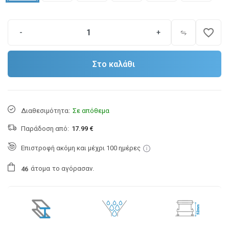
favorite_border
-
+
Στο καλάθι
Διαθεσιμότητα:
Σε απόθεμα
Παράδοση από:
17.99 €
Επιστροφή ακόμη και μέχρι 100 ημέρες
άτομα
το αγόρασαν.
4
6