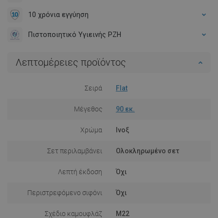
10 χρόνια εγγύηση
Πιστοποιητικό Υγιεινής PZH
Λεπτομέρειες προϊόντος
Σειρά
Flat
Μέγεθος
90 εκ.
Χρώμα
Ινοξ
Σετ περιλαμβάνει
Ολοκληρωμένο σετ
Λεπτή έκδοση
Όχι
Περιστρεφόμενο σιφόνι
Όχι
Σχέδιο καμουφλάζ
M22