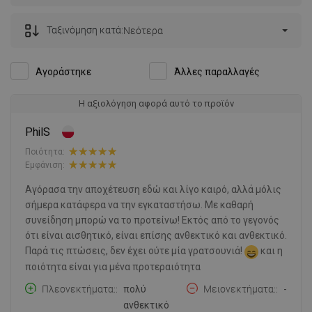
Ταξινόμηση κατά:
Νεότερα
Αγοράστηκε
Άλλες παραλλαγές
Η αξιολόγηση αφορά αυτό το προϊόν
PhilS
Ποιότητα:
Εμφάνιση:
Αγόρασα την αποχέτευση εδώ και λίγο καιρό, αλλά μόλις
σήμερα κατάφερα να την εγκαταστήσω. Με καθαρή
συνείδηση μπορώ να το προτείνω! Εκτός από το γεγονός
ότι είναι αισθητικό, είναι επίσης ανθεκτικό και ανθεκτικό.
Παρά τις πτώσεις, δεν έχει ούτε μία γρατσουνιά!
και η
ποιότητα είναι για μένα προτεραιότητα
Πλεονεκτήματα:
πολύ
Μειονεκτήματα:
-
ανθεκτικό