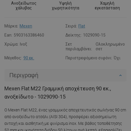
Ανοξείδωτος
Υψηλή
Χαμηλή
χάλυβας
χωρητικότητα
εγκατάσταση
Μάρκα:
Mexen
Σειρά:
Flat
Ean:
5903163386460
Δείκτης:
1029090-15
Χρώμα:
Ινοξ
Σετ
Ολοκληρωμένο
περιλαμβάνει:
σετ
Μέγεθος:
90 εκ.
Περιστρεφόμενο σιφόνι:
Όχι
Περιγραφή
Mexen Flat M22 Γραμμική αποχέτευση 90 εκ.,
ανοξείδωτο - 1029090-15
Ο Mexen Flat M22, ένας γραμμικός αποχετευτικός σωλήνας 90 cm
από ανοξείδωτο ατσάλι (AISI 304), προσφέρει αξιοσημείωτη
αντοχή και αισθητική με φινίρισμα inox. Με βάθος τοποθέτησης
52 mm και ικανότητα διόδου 50 λίτρων ανά λεπτό, εξασφαλίζει