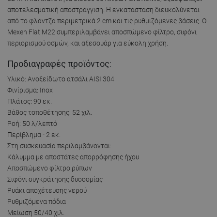
αποτελεσματική αποστράγγιση. Η εγκατάσταση διευκολύνεται
από το φλάντζα περιμετρικά 2 cm και τις ρυθμιζόμενες βάσεις. Ο
Mexen Flat M22 συμπεριλαμβάνει αποσπώμενο φίλτρο, σιφόνι
περιορισμού οσμών, και αξεσουάρ για εύκολη χρήση.
Προδιαγραφές προϊόντος:
Υλικό: Ανοξείδωτο ατσάλι AISI 304
Φινίρισμα: Inox
Πλάτος: 90 εκ.
Βάθος τοποθέτησης: 52 χιλ.
Ροή: 50 λ/λεπτό
Περίβλημα - 2 εκ.
Στη συσκευασία περιλαμβάνονται:
Κάλυμμα με αποστάτες απορρόφησης ήχου
Αποσπώμενο φίλτρο ρύπων
Σιφόνι συγκράτησης δυσοσμίας
Ρυάκι αποχέτευσης νερού
Ρυθμιζόμενα πόδια
Μείωση 50/40 χιλ.