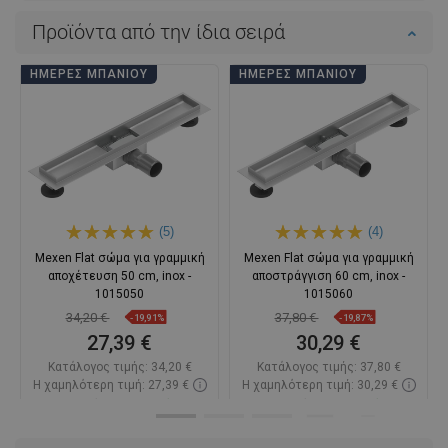
Προϊόντα από την ίδια σειρά
ΗΜΈΡΕΣ ΜΠΆΝΙΟΥ
ΗΜΈΡΕΣ ΜΠΆΝΙΟΥ
(5)
(4)
Mexen Flat σώμα για γραμμική
Mexen Flat σώμα για γραμμική
αποχέτευση 50 cm, inox -
αποστράγγιση 60 cm, inox -
1015050
1015060
34,20 €
37,80 €
-19,91%
-19,87%
27,39 €
30,29 €
Κατάλογος τιμής:
34,20 €
Κατάλογος τιμής:
37,80 €
Η χαμηλότερη τιμή: 27,39 €
Η χαμηλότερη τιμή: 30,29 €
Διαθεσιμότητα:
Σε απόθεμα
Διαθεσιμότητα:
Σε απόθεμα
Στο καλάθι
Στο καλάθι