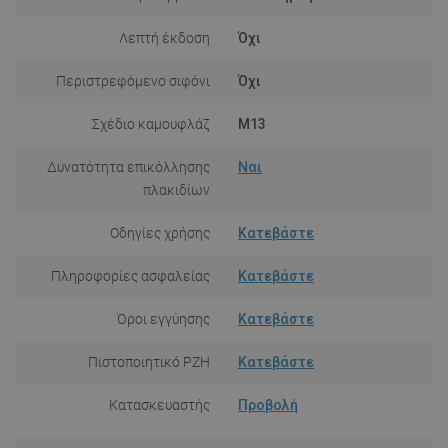
Λεπτή έκδοση
Όχι
Περιστρεφόμενο σιφόνι
Όχι
Σχέδιο καμουφλάζ
M13
Δυνατότητα επικόλλησης
Ναι
πλακιδίων
Οδηγίες χρήσης
Κατεβάστε
Πληροφορίες ασφαλείας
Κατεβάστε
Όροι εγγύησης
Κατεβάστε
Πιστοποιητικό PZH
Κατεβάστε
Κατασκευαστής
Προβολή