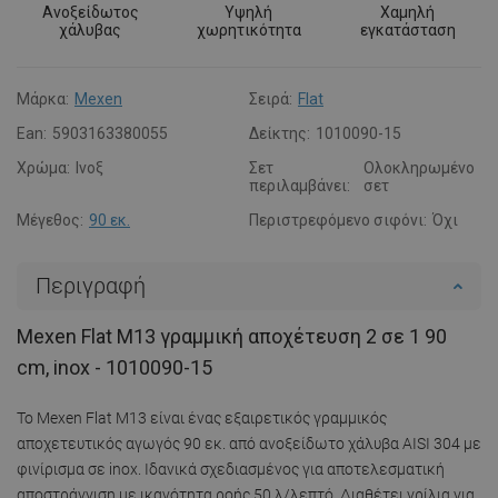
Ανοξείδωτος
Υψηλή
Χαμηλή
χάλυβας
χωρητικότητα
εγκατάσταση
Μάρκα:
Mexen
Σειρά:
Flat
Ean:
5903163380055
Δείκτης:
1010090-15
Χρώμα:
Ινοξ
Σετ
Ολοκληρωμένο
περιλαμβάνει:
σετ
Μέγεθος:
90 εκ.
Περιστρεφόμενο σιφόνι:
Όχι
Περιγραφή
Mexen Flat M13 γραμμική αποχέτευση 2 σε 1 90
cm, inox - 1010090-15
Το Mexen Flat M13 είναι ένας εξαιρετικός γραμμικός
αποχετευτικός αγωγός 90 εκ. από ανοξείδωτο χάλυβα AISI 304 με
φινίρισμα σε inox. Ιδανικά σχεδιασμένος για αποτελεσματική
αποστράγγιση με ικανότητα ροής 50 λ/λεπτό. Διαθέτει γρίλια για