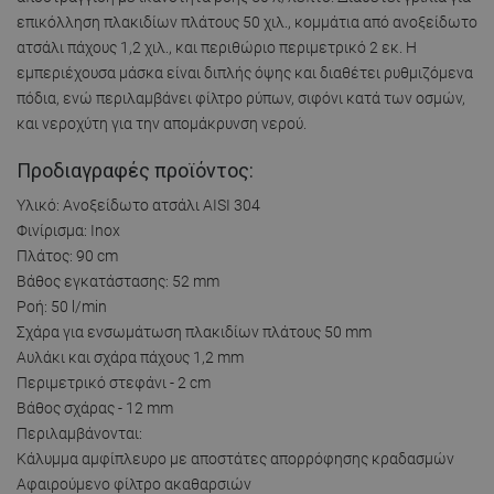
επικόλληση πλακιδίων πλάτους 50 χιλ., κομμάτια από ανοξείδωτο
ατσάλι πάχους 1,2 χιλ., και περιθώριο περιμετρικό 2 εκ. Η
εμπεριέχουσα μάσκα είναι διπλής όψης και διαθέτει ρυθμιζόμενα
πόδια, ενώ περιλαμβάνει φίλτρο ρύπων, σιφόνι κατά των οσμών,
και νεροχύτη για την απομάκρυνση νερού.
Προδιαγραφές προϊόντος:
Υλικό: Ανοξείδωτο ατσάλι AISI 304
Φινίρισμα: Inox
Πλάτος: 90 cm
Βάθος εγκατάστασης: 52 mm
Ροή: 50 l/min
Σχάρα για ενσωμάτωση πλακιδίων πλάτους 50 mm
Αυλάκι και σχάρα πάχους 1,2 mm
Περιμετρικό στεφάνι - 2 cm
Βάθος σχάρας - 12 mm
Περιλαμβάνονται:
Κάλυμμα αμφίπλευρο με αποστάτες απορρόφησης κραδασμών
Αφαιρούμενο φίλτρο ακαθαρσιών