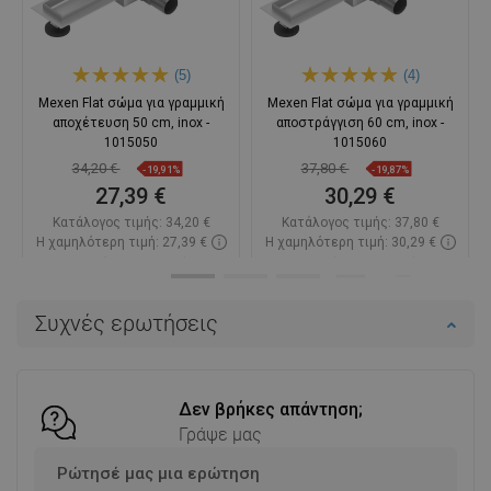
(5)
(4)
Mexen Flat σώμα για γραμμική
Mexen Flat σώμα για γραμμική
αποχέτευση 50 cm, inox -
αποστράγγιση 60 cm, inox -
1015050
1015060
34,20 €
37,80 €
-19,91%
-19,87%
27,39 €
30,29 €
Κατάλογος τιμής:
34,20 €
Κατάλογος τιμής:
37,80 €
Η χαμηλότερη τιμή: 27,39 €
Η χαμηλότερη τιμή: 30,29 €
Διαθεσιμότητα:
Σε απόθεμα
Διαθεσιμότητα:
Σε απόθεμα
Στο καλάθι
Στο καλάθι
Συχνές ερωτήσεις
Σύγκριση
favorite_border
Αγαπημένα
Σύγκριση
favorite_border
Αγαπημένα
Δεν βρήκες απάντηση;
Γράψε μας
Ρώτησέ μας μια ερώτηση