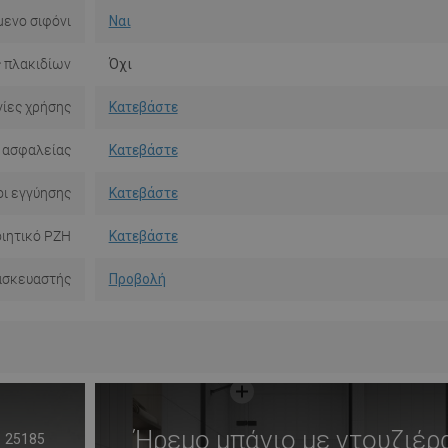
ενο σιφόνι
Ναι
 πλακιδίων
Όχι
ίες χρήσης
Κατεβάστε
 ασφαλείας
Κατεβάστε
ι εγγύησης
Κατεβάστε
ιητικό PZH
Κατεβάστε
ασκευαστής
Προβολή
Ήρεμο μπάνιο με ντουζιέρ
25185