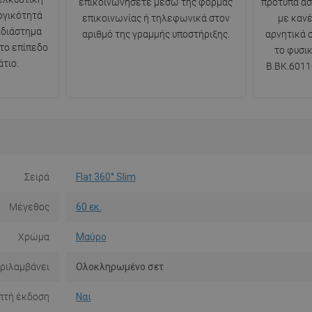
επικοινωνήσετε μέσω της φόρμας
πρότυπα ασ
ργικότητά
επικοινωνίας ή τηλεφωνικά στον
με κανέ
 διάστημα
αριθμό της γραμμής υποστήριξης.
αρνητικά 
 το επίπεδο
το φυσι
τιο.
B.BK.6011
Σειρά
Flat 360° Slim
Μέγεθος
60 εκ.
Χρώμα
Μαύρο
ριλαμβάνει
Ολοκληρωμένο σετ
πτή έκδοση
Ναι