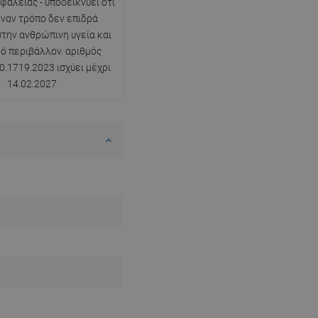
φαλείας - υποδεικνύει ότι
ναν τρόπο δεν επιδρά
SWEDISH
στην ανθρώπινη υγεία και
FINNISH
κό περιβάλλον. αριθμός
0.1719.2023 ισχύει μέχρι
PORTUGUESE
14.02.2027
CROATIAN
GREEK
SLOVENIAN