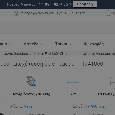
Προβολή
4
09
02
54
Ημέρες Μπάνιου:
D
H
M
S
Επιστροφή ακόμα και μέχρι 100 ημέρες*
Υψ
άκια
Δάπεδα
Τοίχοι
Φωτισμός
 σιφόνια δαπέδου
Mexen Flat 360° Slim περιστρεφόμενη γραμμική α
μμική αποχέτευση 60 cm, μαύρη - 1741060
Ανοξείδωτος χάλυβας
Slim
Χαμηλή ε
Μάρκα:
Mexen
Σειρά:
Flat 360° Slim