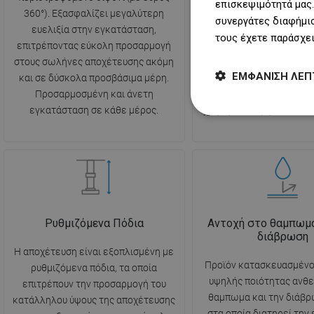
επισκεψιμότητά μας.
360°). Εξασφαλίζει μεγαλύτερη
την απομάκρυνση
συνεργάτες διαφήμισ
ευελιξία στην εγκατάσταση,
χρησιμοποιημένου 
τους έχετε παράσχει
επιτρέποντας εύκολη προσαρμογή
προσφέροντας ταυτ
στους σωλήνες αποχέτευσης ακόμη
αποτελεσματική προστασ
ΕΜΦΆΝΙΣΗ ΛΕΠ
και σε δύσκολα προσβάσιμα μέρη.
επιστροφή των δυσάρε
Προσαρμοσμένη και άνετη
από το σύστημα αποχέτε
εγκατάσταση σε κάθε μέρος.
χρήσης και υψηλό επίπεδ
Ρυθμιζόμενα Πόδια
Αντοχή στο θαμπωμα
διάβρωση
Η αποχέτευση είναι εξοπλισμένη με
Προϊόν κατασκευασμένο
ρυθμιζόμενα πόδια, τα οποία
υψηλής ποιότητας ανθε
επιτρέπουν την προσαρμογή του
θαμπωμα και την διάβρ
κατάλληλου ύψους της αποχέτευσης
στα οποία διατηρεί την