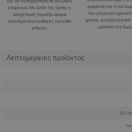
και την εξισορρόπηση σε ανώμαλη
εμφάνιση και τη λειτου
επιφάνεια. Με αυτόν τον τρόπο, η
του για μεγάλο χρονικό
αποχέτευση ταιριάζει ακόμα
χρήσης, ανεξάρτητα από
καλύτερα στις συνθήκες του κάθε
υγρασίας στο δωμά
μπάνιου.
Λεπτομέρειες προϊόντος
Σετ πε
Λε