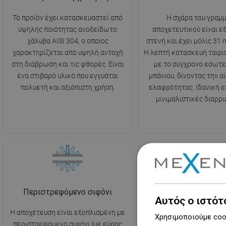
Το προϊόν έχει κατασκευαστεί από
Η σχάρα του γραμ
υψηλής ποιότητας ανοξείδωτο
αποχετευτικού είναι ε
χάλυβα AISI 304, ο οποίος
στενή και έχει μόλις 31
χαρακτηρίζεται από υψηλή αντοχή
Η λεπτή κατασκευή ταιριά
στη διάβρωση και τις φθορές. Είναι
με το σύγχρονο εσωτε
ένα στιβαρό υλικό που εγγυάται
μπάνιου, δίνοντας την α
πολυετή και αξιόπιστη χρήση.
ελαφρότητας. Ιδανική ε
μινιμαλιστικές διαρρυ
Περιστρεφόμενο σιφόνι
Σταματά δυσάρεστε
Αυτός ο ιστότ
Η αποχέτευση είναι εξοπλισμένη με
Η αποχέτευση είναι εξο
Χρησιμοποιούμε cook
περιστρεφόμενο σιφόνι (με εύρος
σιφόνι, το οποίο έχει ω