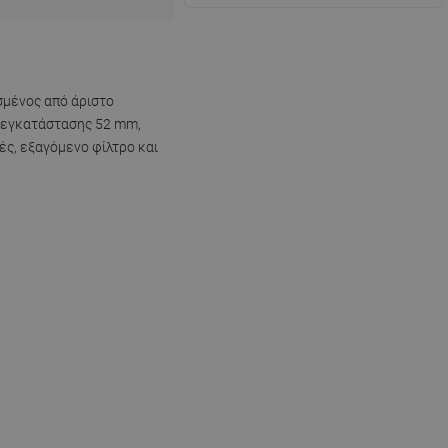
σμένος από άριστο
ς εγκατάστασης 52 mm,
ές, εξαγόμενo φίλτρο και