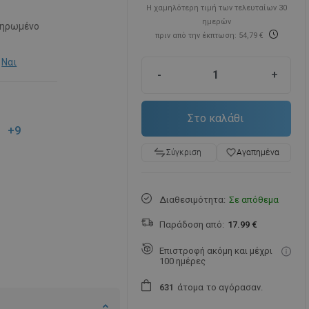
Η χαμηλότερη τιμή των τελευταίων 30
ημερών
ηρωμένο
πριν από την έκπτωση: 54,79 €
Ναι
-
+
Στο καλάθι
+9
favorite_border
Αγαπημένα
Σύγκριση
Διαθεσιμότητα:
Σε απόθεμα
Παράδοση από:
17.99 €
Επιστροφή ακόμη και μέχρι
100 ημέρες
άτομα
το αγόρασαν.
6
3
1