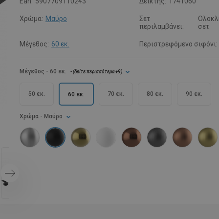
Ean:
5907709110243
Δείκτης:
1741060
Χρώμα:
Μαύρο
Σετ
Ολοκλ
περιλαμβάνει:
σετ
Μέγεθος:
60 εκ.
Περιστρεφόμενο σιφόνι:
Μέγεθος
- 60 εκ.
- (
δείτε περισσότερα
+9
)
50 εκ.
70 εκ.
80 εκ.
90 εκ.
60 εκ.
Χρώμα
- Μαύρο