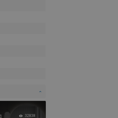
α
Μπάνιο με γεωμετ
32838