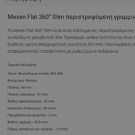
Mexen Flat 360° Slim περιστρεφόμενη γραμμι
Το Mexen Flat 360° Slim είναι ένας εξελιγμένος, περιστρεφόμεν
ανοξείδωτο χάλυβα AISI 304. Προσφέρει ανθεκτικότητα και στυλ 
διαθέτει υψηλή απορροφητική ικανότητα 50 l/min. Περιλαμβάνει π
σταθεροποιητές τοποθέτησης με ρυθμιζόμενα ποδαράκια.
Τεχνικά δεδομένα:
Υλικό: Ανοξείδωτο ατσάλι AISI 304
Φινίρισμα: Μαύρο
Πλάτος: 60 cm
Πλάτος κάλυψης: 31 mm
Βάθος εγκατάστασης: 52 mm
Ικανότητα διέλευσης: 50 l/min
Περιβάλλουσα φλάντζα - 2 cm
Βάθος σχάρας - 23,5 mm
Πάχος καναλιού και σχάρας - 1,2 mm