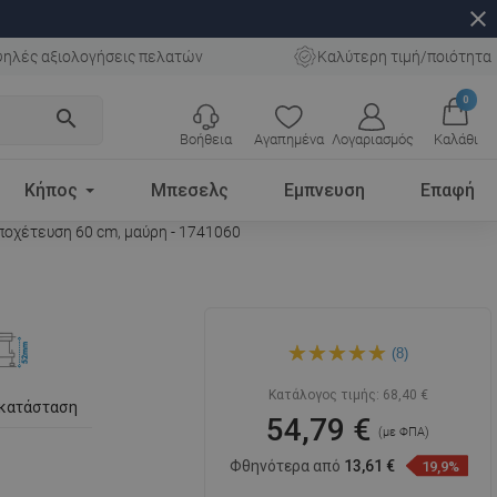
close
ηλές αξιολογήσεις πελατών
Καλύτερη τιμή/ποιότητα
0
search
Βοήθεια
Αγαπημένα
Λογαριασμός
Καλάθι
Κήπος
Μπεσελς
Εμπνευση
Επαφή
ποχέτευση 60 cm, μαύρη - 1741060
Mexen Flat 360° Slim
(8)
περιστρεφόμενη γραμμική
αποχέτευση 60 cm, μαύρη -
1741060
Κατάλογος τιμής:
68,40 €
γκατάσταση
54,79 €
(με ΦΠΑ)
Φθηνότερα από
13,61 €
19,9%