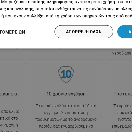
 Μοιραζόμαστε επίσης πληροφορίες σχετικά με τη χρήση του ιστ
 του
γρήγορο. Αρκεί να αφαιρέσετε το
τοπο
ης και ανάλυσης, οι οποίοι ενδέχεται να τις συνδυάσουν με άλλ
νερού,
επάνω, κινητό στοιχείο, να
εξασφαλίζ
 ή που έχουν συλλέξει από τη χρήση των υπηρεσιών τους από εσά
όχρονα
αφαιρέσετε τους ρύπους και να το
εμφά
ία από την
ξεπλύνετε με νερό. Ιδανική
αποτελε
ΤΟΜΕΡΕΙΏΝ
ΑΠΌΡΡΙΨΗ ΌΛΩΝ
Α
στων οσμών
υποστήριξη για τη φροντίδα της
σχάρας
υσης. Άνεση
υγιεινής και της καθαριότητας στο
μειών
ο υγιεινής.
μπάνιο.
δημιουργε
νερού απε
 και στη
10 χρόνια εγγύηση
Πιστοπο
Το προϊόν καλύπτεται από 10ετή
Το προϊόν
 από υλικά
εγγύηση. Σε περίπτωση
που εκδ
κτικά στο
προβλημάτων με το αγορασμένο
Ινστιτο
ωση, χάρη
προϊόν, σας ενθαρρύνουμε να
επιβεβαιώ
 ελκυστική