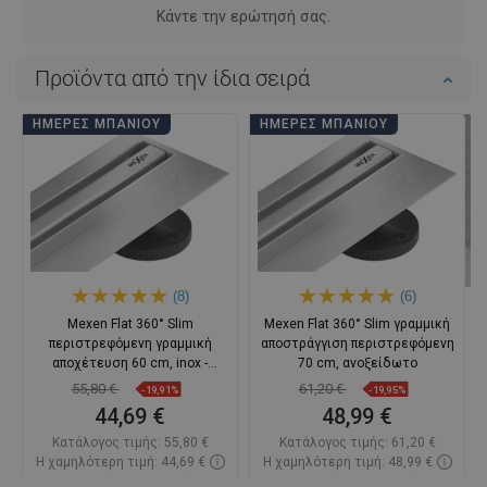
Κάντε την ερώτησή σας.
Προϊόντα από την ίδια σειρά
ΗΜΈΡΕΣ ΜΠΆΝΙΟΥ
ΗΜΈΡΕΣ ΜΠΆΝΙΟΥ
(8)
(6)
Mexen Flat 360° Slim
Mexen Flat 360° Slim γραμμική
περιστρεφόμενη γραμμική
αποστράγγιση περιστρεφόμενη
αποχέτευση 60 cm, inox -
70 cm, ανοξείδωτο
1041060
55,80 €
61,20 €
-19,91%
-19,95%
44,69 €
48,99 €
Κατάλογος τιμής:
55,80 €
Κατάλογος τιμής:
61,20 €
Η χαμηλότερη τιμή: 44,69 €
Η χαμηλότερη τιμή: 48,99 €
Διαθεσιμότητα:
Σε απόθεμα
Διαθεσιμότητα:
Σε απόθεμα