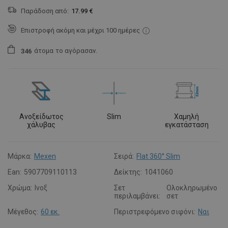
Παράδοση από:
17.99 €
Επιστροφή ακόμη και μέχρι 100 ημέρες
άτομα
το αγόρασαν.
3
4
6
Ανοξείδωτος
Slim
Χαμηλή
χάλυβας
εγκατάσταση
Μάρκα:
Mexen
Σειρά:
Flat 360° Slim
Ean:
5907709110113
Δείκτης:
1041060
Χρώμα:
Ινοξ
Σετ
Ολοκληρωμένο
περιλαμβάνει:
σετ
Μέγεθος:
60 εκ.
Περιστρεφόμενο σιφόνι:
Ναι