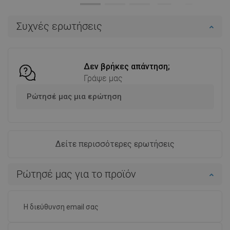
Στο καλάθι
Στο καλάθι
Συχνές ερωτήσεις
Σύγκριση
favorite_border
Αγαπημένα
Σύγκριση
favorite_border
Αγαπημένα
Δεν βρήκες απάντηση;
Γράψε μας
Ρώτησέ μας μια ερώτηση
Δείτε περισσότερες ερωτήσεις
Ρώτησέ μας για το προϊόν