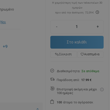
Η χαμηλότερη τιμή των τελευταίων 30
ημερών
ηρωμένο
πριν από την έκπτωση: 72,09 €
Ναι
-
+
Στο καλάθι
+9
favorite_border
Αγαπημένα
Σύγκριση
Διαθεσιμότητα:
Σε απόθεμα
Παράδοση από:
17.99 €
Επιστροφή ακόμη και μέχρι
100 ημέρες
άτομα
το αγόρασαν.
1
0
0