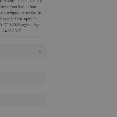
φαλείας - υποδεικνύει ότι
ναν τρόπο δεν επιδρά
SWEDISH
στην ανθρώπινη υγεία και
FINNISH
κό περιβάλλον. αριθμός
0.1719.2023 ισχύει μέχρι
PORTUGUESE
14.02.2027
CROATIAN
GREEK
SLOVENIAN