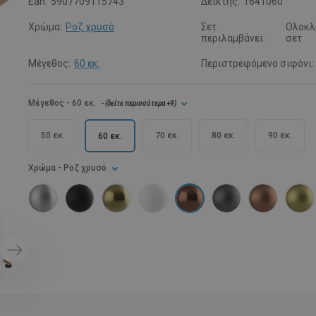
Ean:
5907709115743
Δείκτης:
1641060
Χρώμα:
Ροζ χρυσό
Σετ
Ολοκλ
περιλαμβάνει:
σετ
Μέγεθος:
60 εκ.
Περιστρεφόμενο σιφόνι:
Μέγεθος
- 60 εκ.
- (
δείτε περισσότερα
+9
)
50 εκ.
70 εκ.
80 εκ.
90 εκ.
60 εκ.
Χρώμα
- Ροζ χρυσό