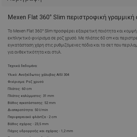
Mexen Flat 360° Slim περιστροφική γραμμική
Το Mexen Flat 360° Slim προσφέρει εξαιρετική ποιότητα και κομψ
εκπληκτικό φινίρισμα σε ροζ χρυσό. Με πλάτος 60 cm και περιστ
εγκατάσταση χάρη στις ρυθμιζόμενες πόδια και το σετ που περιλ
για ανθεκτικότητα και στυλ.
Τεχνικά δεδομένα:
Υλικό: Ανοξείδωτος χάλυβας AISI 304
Φινίρισμα: Ροζ χρυσό
Πλάτος: 60 cm
Πλάτος καλύμματος: 31 mm
Βάθος εγκατάστασης: 52 mm
Διαπερατότητα: 50 l/min
Περιφερειακό φλάντζα - 2 cm
Βάθος σχάρας - 23,5 mm
Πάχος υδρορροής και σχάρας - 1,2 mm