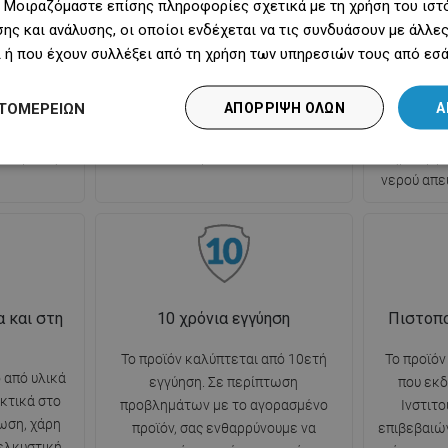
 Μοιραζόμαστε επίσης πληροφορίες σχετικά με τη χρήση του ιστ
 του
γρήγορο. Αρκεί να αφαιρέσετε το
τοπο
ης και ανάλυσης, οι οποίοι ενδέχεται να τις συνδυάσουν με άλλ
νερού,
επάνω, κινητό στοιχείο, να
εξασφαλίζ
 ή που έχουν συλλέξει από τη χρήση των υπηρεσιών τους από εσά
όχρονα
αφαιρέσετε τους ρύπους και να το
εμφά
ία από την
ξεπλύνετε με νερό. Ιδανική
αποτελε
ΤΟΜΕΡΕΙΏΝ
ΑΠΌΡΡΙΨΗ ΌΛΩΝ
Α
στων οσμών
υποστήριξη για τη φροντίδα της
σχάρας
υσης. Άνεση
υγιεινής και της καθαριότητας στο
μειών
ο υγιεινής.
μπάνιο.
δημιουργε
νερού απε
 και στη
10 χρόνια εγγύηση
Πιστοπο
Το προϊόν καλύπτεται από 10ετή
Το προϊόν
 από υλικά
εγγύηση. Σε περίπτωση
που εκδ
κτικά στο
προβλημάτων με το αγορασμένο
Ινστιτο
ωση, χάρη
προϊόν, σας ενθαρρύνουμε να
επιβεβαιώ
 ελκυστική