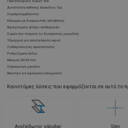
Περιστροφικός σιφών: Ναι
Δυνατότητα ένθεσης πλακιδίου: Όχι
Συμπεριλαμβάνονται:
Κάλυμμα με διαχωριστές απόσβεσης
Αφαιρούμενο φίλτρο ακαθαρσιών
Σιφών που σταματά τις δυσάρεστες μυρωδιές
Υδρορροή για αποστράγγιση νερού
Σταθεροποιητές εγκατάστασης
Ρυθμιζόμενα πόδια
Μείωση 50/40 mm
Στεγανωτικό μανσέτα
Άγκιστρο για αφαίρεση καλύμματος
Καινοτόμες λύσεις που εφαρμόζονται σε αυτό το π
Ανοξείδωτος χάλυβας
Slim