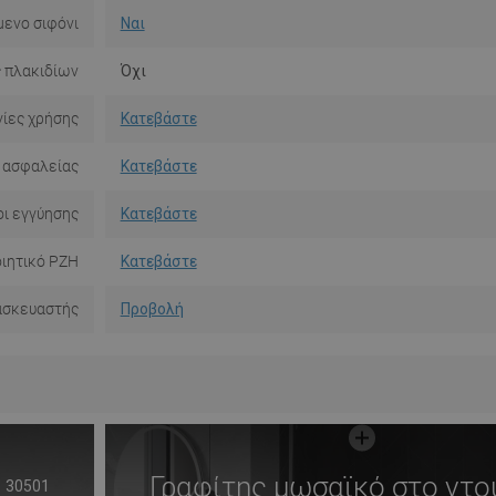
ενο σιφόνι
Ναι
 πλακιδίων
Όχι
ίες χρήσης
Κατεβάστε
 ασφαλείας
Κατεβάστε
ι εγγύησης
Κατεβάστε
ιητικό PZH
Κατεβάστε
ασκευαστής
Προβολή
Γραφίτης μωσαϊκό στο ντο
30501