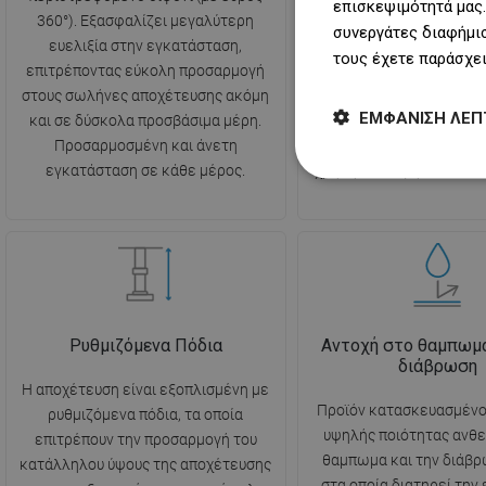
επισκεψιμότητά μας.
360°). Εξασφαλίζει μεγαλύτερη
την απομάκρυνση
συνεργάτες διαφήμισ
ευελιξία στην εγκατάσταση,
χρησιμοποιημένου 
τους έχετε παράσχει
επιτρέποντας εύκολη προσαρμογή
προσφέροντας ταυτ
στους σωλήνες αποχέτευσης ακόμη
αποτελεσματική προστασ
ΕΜΦΆΝΙΣΗ ΛΕΠ
και σε δύσκολα προσβάσιμα μέρη.
επιστροφή των δυσάρε
Προσαρμοσμένη και άνετη
από το σύστημα αποχέτε
εγκατάσταση σε κάθε μέρος.
χρήσης και υψηλό επίπεδ
Ρυθμιζόμενα Πόδια
Αντοχή στο θαμπωμα
διάβρωση
Η αποχέτευση είναι εξοπλισμένη με
Προϊόν κατασκευασμένο
ρυθμιζόμενα πόδια, τα οποία
υψηλής ποιότητας ανθε
επιτρέπουν την προσαρμογή του
θαμπωμα και την διάβρ
κατάλληλου ύψους της αποχέτευσης
στα οποία διατηρεί την