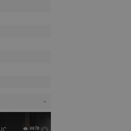
υς
Ράφια εσοχής - ιδα
8878