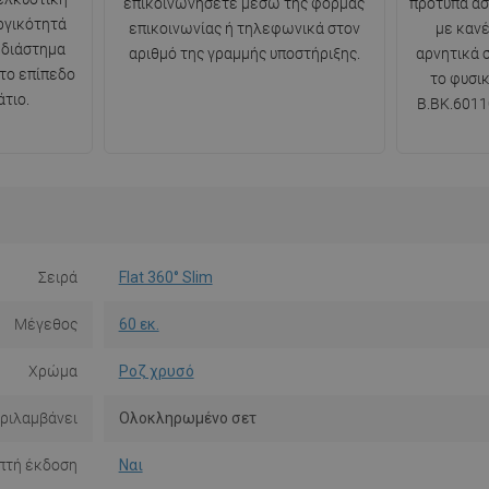
επικοινωνήσετε μέσω της φόρμας
πρότυπα ασ
ργικότητά
επικοινωνίας ή τηλεφωνικά στον
με κανέ
 διάστημα
αριθμό της γραμμής υποστήριξης.
αρνητικά 
 το επίπεδο
το φυσι
τιο.
B.BK.6011
Σειρά
Flat 360° Slim
Μέγεθος
60 εκ.
Χρώμα
Ροζ χρυσό
ριλαμβάνει
Ολοκληρωμένο σετ
πτή έκδοση
Ναι