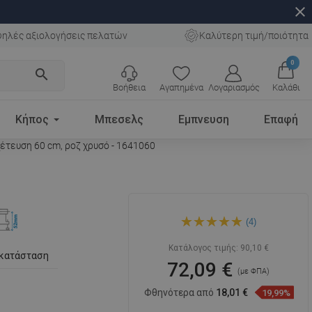
close
ηλές αξιολογήσεις πελατών
Καλύτερη τιμή/ποιότητα
0
search
Βοήθεια
Αγαπημένα
Λογαριασμός
Καλάθι
Κήπος
Μπεσελς
Εμπνευση
Επαφή
έτευση 60 cm, ροζ χρυσό - 1641060
Mexen Flat 360° Slim
(4)
περιστροφική γραμμική
αποχέτευση 60 cm, ροζ
χρυσό - 1641060
Κατάλογος τιμής:
90,10 €
γκατάσταση
72,09 €
(με ΦΠΑ)
Φθηνότερα από
18,01 €
19,99%