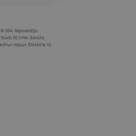
SI 304, παρουσιάζει
τευση 50 l/min. Εύκολη
ρεστων οσμών. Επιλέξτε το