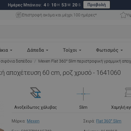
Προβολή
4
10
53
19
Ημέρες Μπάνιου:
D
H
M
S
Επιστροφή ακόμα και μέχρι 100 ημέρες*
Υψ
άκια
Δάπεδα
Τοίχοι
Φωτισμός
 σιφόνια δαπέδου
Mexen Flat 360° Slim περιστροφική γραμμική αποχ
κή αποχέτευση 60 cm, ροζ χρυσό - 1641060
Ανοξείδωτος χάλυβας
Slim
Χαμηλή ε
Μάρκα:
Mexen
Σειρά:
Flat 360° Slim