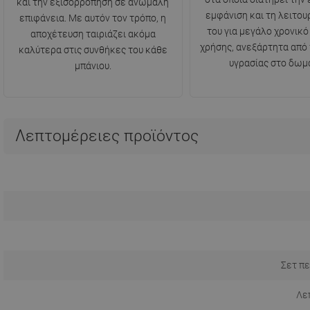
και την εξισορρόπηση σε ανώμαλη
εμφάνιση και τη λειτου
επιφάνεια. Με αυτόν τον τρόπο, η
του για μεγάλο χρονικό
αποχέτευση ταιριάζει ακόμα
χρήσης, ανεξάρτητα από
καλύτερα στις συνθήκες του κάθε
υγρασίας στο δωμά
μπάνιου.
Λεπτομέρειες προϊόντος
Σετ πε
Λε