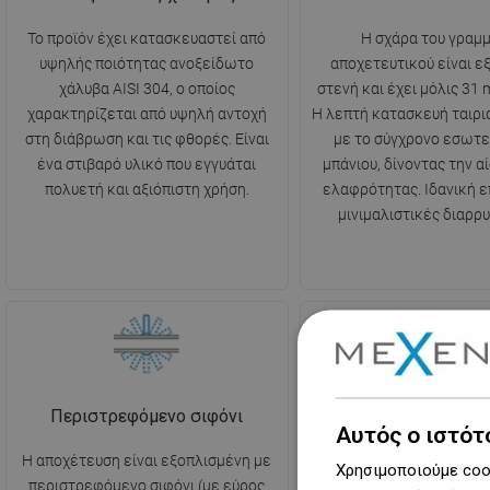
Το προϊόν έχει κατασκευαστεί από
Η σχάρα του γραμ
υψηλής ποιότητας ανοξείδωτο
αποχετευτικού είναι ε
χάλυβα AISI 304, ο οποίος
στενή και έχει μόλις 31
χαρακτηρίζεται από υψηλή αντοχή
Η λεπτή κατασκευή ταιριά
στη διάβρωση και τις φθορές. Είναι
με το σύγχρονο εσωτε
ένα στιβαρό υλικό που εγγυάται
μπάνιου, δίνοντας την α
πολυετή και αξιόπιστη χρήση.
ελαφρότητας. Ιδανική ε
μινιμαλιστικές διαρρυ
Περιστρεφόμενο σιφόνι
Σταματά δυσάρεστε
Αυτός ο ιστότ
Η αποχέτευση είναι εξοπλισμένη με
Η αποχέτευση είναι εξο
Χρησιμοποιούμε cook
περιστρεφόμενο σιφόνι (με εύρος
σιφόνι, το οποίο έχει ω