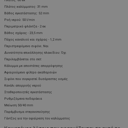
Πλάτος: 60 εκ
Πλάτος καλύμματος: 31 mm
Βάθος εγκατάστασης: 52 mm
Ροή νερού: 50 l/min
Περιμετρικό φλάντζα - 2 εκ
Βάθος σχάρας - 23,5 mm
Πάχος καναλιού και σχάρας - 1,2 mm
Περιστρεφόμενο σιφόνι: Ναι
Δυνατότητα επικόλλησης πλακιδίου: Όχι
Περιλαμβάνεται στο σετ:
Κάλυμμα με αποστάτες απορρόφησης
Αφαιρούμενο φίλτρο ακαθαρσιών
Σιφόνι που συγκρατεί δυσάρεστες οσμές
Κανάλι απορροής νερού
Σταθεροποιητές εγκατάστασης
Ρυθμιζόμενα ποδαράκια
Μείωση 50/40 mm
Παρέμβυσμα στεγανοποίησης
Γάντζος για την αφαίρεση του καλύμματος