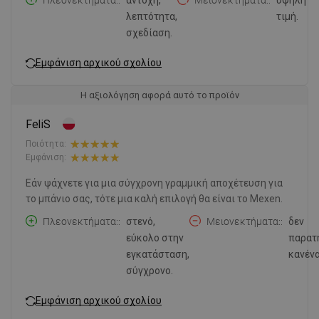
λεπτότητα,
τιμή.
σχεδίαση.
Εμφάνιση αρχικού σχολίου
Η αξιολόγηση αφορά αυτό το προϊόν
FeliS
Ποιότητα:
Εμφάνιση:
Εάν ψάχνετε για μια σύγχρονη γραμμική αποχέτευση για
το μπάνιο σας, τότε μια καλή επιλογή θα είναι το Mexen.
Πλεονεκτήματα:
στενό,
Μειονεκτήματα:
δεν
εύκολο στην
παρατ
εγκατάσταση,
κανένα
σύγχρονο.
Εμφάνιση αρχικού σχολίου