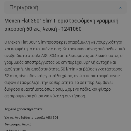
Περιγραφή
Mexen Flat 360° Slim Περιστρεφόμενη γραμμική
απορροή 60 εκ., λευκή - 1241060
Ο Mexen Flat 360° Slim προσφέρει απαράμιλλη λειτουργικότητα
και κομψότητα στο μπάνιο σας. Κατασκευασμένος από ανθεκτικό
ανοξείδωτο ατσάλι AISI 304 και τελειωμένος σε λευκό, αυτός ο
γραμμικός αποστράγγιστος 60 cm παρέχει υψηλή αντοχή και
αισθητική. Με αποδοτικότητα 50 l/min και βάθος εγκατάστασης
52 mm, είναι ιδανικός για κάθε χώρο, ενώ ο περιστρεφόμενος
σιφόνι εξασφαλίζει την καθαριότητα. Το σετ περιλαμβάνει
διάφορα εξαρτήματα όπως ρυθμιζόμενα πόδια και φίλτρο
αφαιρούμενου ρύπου για εύκολη συντήρηση.
Τεχνικά χαρακτηριστικά:
Υλικό: Ανοξείδωτο ατσάλι AISI 304
Φινίρισμα: Λευκό