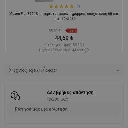
(8)
Mexen Flat 360° Slim περιστρεφόμενη γραμμική αποχέτευση 60 cm,
inox - 1041060
55,80 €
-19,91%
44,69 €
Κατάλογος τιμής:
55,80 €
Η χαμηλότερη τιμή: 44,69 €
Διαθεσιμότητα:
Σε απόθεμα
Στο καλάθι
Συχνές ερωτήσεις
Σύγκριση
favorite_border
Αγαπημένα
Δεν βρήκες απάντηση;
Γράψε μας
Ρώτησέ μας μια ερώτηση