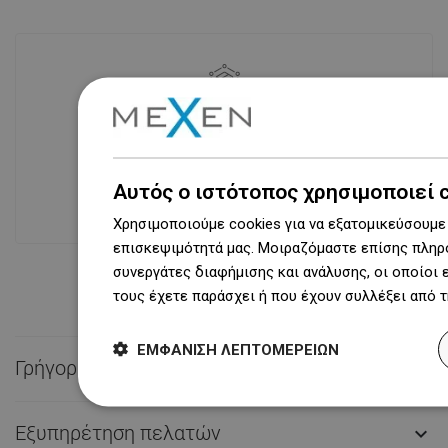
Διαθεσιμότητα προϊόντων
Σύγχρονο κέντρο logistics επιφάνειας
31 000 m² με πάνω από 68 χιλιάδες
θέσεις παλετών παρέχει πάνω από 1
Αυτός ο ιστότοπος χρησιμοποιεί 
500 000 διαθέσιμα προϊόντα!
Χρησιμοποιούμε cookies για να εξατομικεύσουμε 
επισκεψιμότητά μας. Μοιραζόμαστε επίσης πληρο
συνεργάτες διαφήμισης και ανάλυσης, οι οποίοι
τους έχετε παράσχει ή που έχουν συλλέξει από 
ΕΜΦΆΝΙΣΗ ΛΕΠΤΟΜΕΡΕΙΏΝ
Γρήγορη επαφή

Εξυπηρέτηση πελατών
