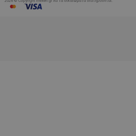
2026 © Copyright mexen.gr λα τα δικαιώματα διατηρούνται.