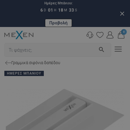
Ημέρες Μπάνιου:
6
01
18
32
D
H
M
S
close
Προβολή
0
search
Γραμμικά σιφόνια δαπέδου
ΗΜΈΡΕΣ ΜΠΆΝΙΟΥ