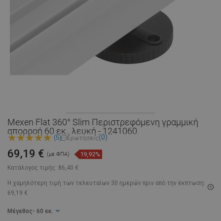
Mexen Flat 360° Slim Περιστρεφόμενη γραμμική
απορροή 60 εκ., λευκή - 1241060
(0)
(5)
Ερωτήσεις
69,19 €
19,92%
(με ΦΠΑ)
Κατάλογος τιμής:
86,40 €
Η χαμηλότερη τιμή των τελευταίων 30 ημερών
πριν από την έκπτωση:
69,19 €
Μέγεθος
- 60 εκ.