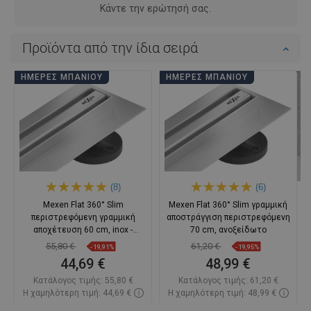
Κάντε την ερώτησή σας.
Προϊόντα από την ίδια σειρά
ΗΜΈΡΕΣ ΜΠΆΝΙΟΥ
ΗΜΈΡΕΣ ΜΠΆΝΙΟΥ
(8)
(6)
Mexen Flat 360° Slim
Mexen Flat 360° Slim γραμμική
περιστρεφόμενη γραμμική
αποστράγγιση περιστρεφόμενη
αποχέτευση 60 cm, inox -
70 cm, ανοξείδωτο
1041060
55,80 €
61,20 €
-19,91%
-19,95%
44,69 €
48,99 €
Κατάλογος τιμής:
55,80 €
Κατάλογος τιμής:
61,20 €
Η χαμηλότερη τιμή: 44,69 €
Η χαμηλότερη τιμή: 48,99 €
Διαθεσιμότητα:
Σε απόθεμα
Διαθεσιμότητα:
Σε απόθεμα