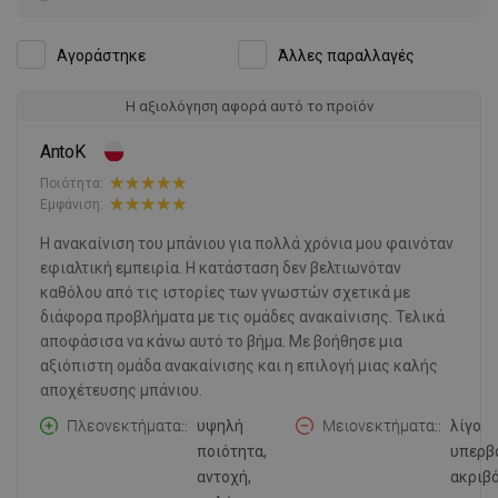
Αγοράστηκε
Άλλες παραλλαγές
Η αξιολόγηση αφορά αυτό το προϊόν
AntoK
Ποιότητα:
Εμφάνιση:
Η ανακαίνιση του μπάνιου για πολλά χρόνια μου φαινόταν
εφιαλτική εμπειρία. Η κατάσταση δεν βελτιωνόταν
καθόλου από τις ιστορίες των γνωστών σχετικά με
διάφορα προβλήματα με τις ομάδες ανακαίνισης. Τελικά
αποφάσισα να κάνω αυτό το βήμα. Με βοήθησε μια
αξιόπιστη ομάδα ανακαίνισης και η επιλογή μιας καλής
αποχέτευσης μπάνιου.
Πλεονεκτήματα:
υψηλή
Μειονεκτήματα:
λίγο
ποιότητα,
υπερβ
αντοχή,
ακριβό