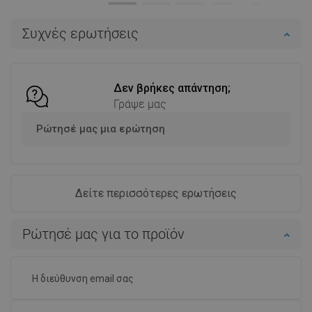
Στο καλάθι
Στο καλάθι
Συχνές ερωτήσεις
Σύγκριση
favorite_border
Αγαπημένα
Σύγκριση
favorite_border
Αγαπημένα
Δεν βρήκες απάντηση;
Γράψε μας
Ρώτησέ μας μια ερώτηση
Δείτε περισσότερες ερωτήσεις
Ρώτησέ μας για το προϊόν