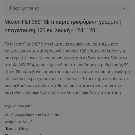
Περιγραφή
Mexen Flat 360° Slim περιστρεφόμενη γραμμική
αποχέτευση 120 εκ, λευκή - 1241120
Το Mexen Flat 360° Slim είναι ένας κομψός και λειτουργικός
λευκός αποχετευτικός αγωγός μήκους 120 cm, κατάλληλος για
μοντέρνα μπάνια. Κατασκευασμένος από ανθεκτικό ανοξείδωτο
ατσάλι AISI 304, προσφέρει αξιόπιστη απόδοση με ρυθμό ροής 50
l/min. Περιλαμβάνει περιστρεφόμενο σιφών, αποσπώμενο φίλτρο
και καλύπτρα με ηχομονωτικές διόδους. Το σύστημα συνοδεύεται
από ρυθμιζόμενα πόδια, σταθεροποιητές και στεγανοποιητικό
δαχτυλίδι, εξασφαλίζοντας εύκολη και ασφαλή εγκατάσταση.
Τεχνικά στοιχεία:
Υλικό: Ανοξείδωτο ατσάλι AISI 304
Φινίρισμα: Λευκό
Πλάτος: 120 εκ