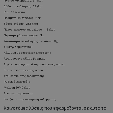
Πλάτος καλύμματος: 31 χλστ
Βάθος τοποθέτησης: 52 χλστ
Ροή: 50 λ/λεπτό
Περιμετρική στεφάνη - 2 εκ
Βάθος σχάρας - 23,5 χλστ
Πάχος καναλιού και σχάρας - 1,2 χλστ
Περιστρεφόμενος σιφόνι: Ναι
Δυνατότητα επικόλλησης πλακιδίου: Όχι
Συμπεριλαμβάνονται:
Κάλυμμα με αποστάτες απόσβεσης
Αφαιρούμενο φίλτρο βρωμιάς
Σιφόνι που συγκρατεί τις δυσάρεστες οσμές
Κανάλι αποστράγγισης νερού
Σταθεροποιητές τοποθέτησης
Ρυθμιζόμενα πόδια
Μείωση 50/40 χλστ
Στεγανωτική μανσέτα
Γάντζος για την αφαίρεση καλύμματος
Καινοτόμες λύσεις που εφαρμόζονται σε αυτό το