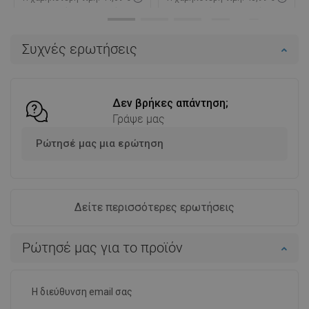
Διαθεσιμότητα:
Σε απόθεμα
Διαθεσιμότητα:
Σε απόθεμα
Στο καλάθι
Στο καλάθι
Συχνές ερωτήσεις
Σύγκριση
favorite_border
Αγαπημένα
Σύγκριση
favorite_border
Αγαπημένα
Δεν βρήκες απάντηση;
Γράψε μας
Ρώτησέ μας μια ερώτηση
Δείτε περισσότερες ερωτήσεις
Ρώτησέ μας για το προϊόν