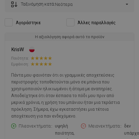
Ταξινόμηση κατά:
Νεότερα
Αγοράστηκε
Άλλες παραλλαγές
Η αξιολόγηση αφορά αυτό το προϊόν
KrisW
Ποιότητα:
Εμφάνιση:
Πάντα μου φαινόταν ότι οι γραμμικές αποχετεύσεις
περιστροφής τοποθετούνται μόνο σε μπάνια που
χρησιμοποιούν ηλικιωμένοι ή άτομα με αναπηρίες.
Αποδείχτηκε ότι όταν έσπασα το πόδι μου πριν από
μερικά χρόνια, η χρήση του μπάνιου ήταν μια τεράστια
πρόκληση. Σήμερα, έχω εγκαταστήσει μια τέτοια
αποχέτευση για παν ενδεχόμενο.
Πλεονεκτήματα:
υψηλή
Μειονεκτήματα:
δεν
ποιότητα,
υπάρχο