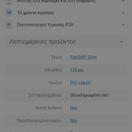
Αντοχή στο θαμπωμα και στη διάβρωση
10 χρόνια εγγύηση
Πιστοποιητικό Υγιεινής PZH
Λεπτομέρειες προϊόντος
Σειρά
Flat 360° Slim
Μέγεθος
120 εκ.
Χρώμα
Ροζ χρυσό
Σετ περιλαμβάνει
Ολοκληρωμένο σετ
Λεπτή έκδοση
Ναι
Περιστρεφόμενο σιφόνι
Ναι