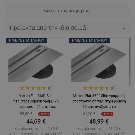
Κάντε την ερώτησή σας.
Προϊόντα από την ίδια σειρά
ΗΜΈΡΕΣ ΜΠΆΝΙΟΥ
ΗΜΈΡΕΣ ΜΠΆΝΙΟΥ
(8)
(6)
Mexen Flat 360° Slim
Mexen Flat 360° Slim γραμμική
περιστρεφόμενη γραμμική
αποστράγγιση περιστρεφόμενη
αποχέτευση 60 cm, inox -
70 cm, ανοξείδωτο
1041060
55,80 €
61,20 €
-19,91%
-19,95%
44,69 €
48,99 €
Κατάλογος τιμής:
55,80 €
Κατάλογος τιμής:
61,20 €
Η χαμηλότερη τιμή: 44,69 €
Η χαμηλότερη τιμή: 48,99 €