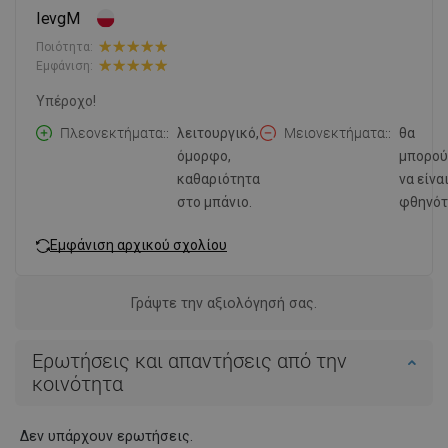
IevgM
Ποιότητα:
Εμφάνιση:
Υπέροχο!
Πλεονεκτήματα:
λειτουργικό,
Μειονεκτήματα:
θα
όμορφο,
μπορού
καθαριότητα
να είνα
στο μπάνιο.
φθηνότ
Εμφάνιση αρχικού σχολίου
Γράψτε την αξιολόγησή σας.
Ερωτήσεις και απαντήσεις από την
κοινότητα
Δεν υπάρχουν ερωτήσεις.