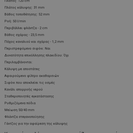
Πλάτος: 120 cm
Πλάτος κάλυψης: 31 mm
Βάθος τοποθέτησης: 52 mm
Ροή: 50 l/min
Περιβάλλει φλάντζα - 2 cm
Βάθος σχάρας - 23,5 mm
Πάχος καναλιού και σχάρας - 1,2 mm
Περιστρεφόμενο σιφόνι: Ναι
Δυνατότητα επικόλλησης πλακιδίου: Όχι
Περιλαμβάνονται:
Κάλυψη με αποστάτες
Αφαιρούμενο φίλτρο ακαθαρσιών
Σιφόνι που αποκλείει τις οσμές
Κανάλι απορροής νερού
Σταθεροποιητές εγκατάστασης
Ρυθμιζόμενα πόδια
Μείωση 50/40 mm
Φλάντζα στεγανοποίησης
Γάντζος για την αφαίρεση της κάλυψης