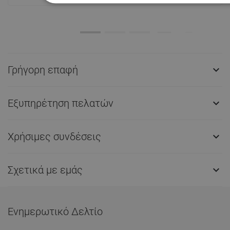
Γρήγορη επαφή

Εξυπηρέτηση πελατών

Χρήσιμες συνδέσεις

Σχετικά με εμάς

Ενημερωτικό Δελτίο