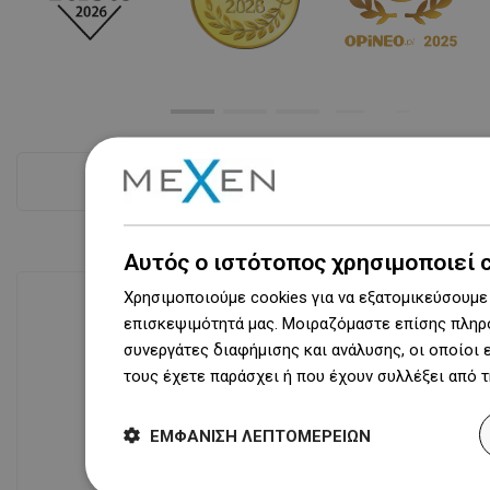
Δες όλα
Αυτός ο ιστότοπος χρησιμοποιεί 
Χρησιμοποιούμε cookies για να εξατομικεύσουμε 
επισκεψιμότητά μας. Μοιραζόμαστε επίσης πληρο
συνεργάτες διαφήμισης και ανάλυσης, οι οποίοι
Διαθεσιμότητα προϊόντων
τους έχετε παράσχει ή που έχουν συλλέξει από 
Σύγχρονο κέντρο logistics επιφάνειας
31 000 m² με πάνω από 68 χιλιάδες
θέσεις παλετών παρέχει πάνω από 1
ΕΜΦΆΝΙΣΗ ΛΕΠΤΟΜΕΡΕΙΏΝ
500 000 διαθέσιμα προϊόντα!