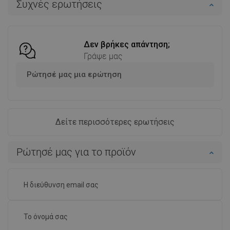
Συχνές ερωτήσεις
Σύγκριση
favorite_border
Αγαπημένα
Σύγκριση
favorite_border
Αγαπημένα
Δεν βρήκες απάντηση;
Γράψε μας
Ρώτησέ μας μια ερώτηση
Δείτε περισσότερες ερωτήσεις
Ρώτησέ μας για το προϊόν