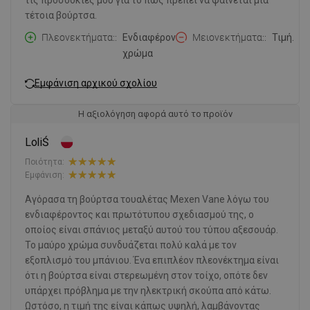
τις προσδοκίες μου για το πώς πρέπει να φαίνεται μια
τέτοια βούρτσα.
Πλεονεκτήματα:
Ενδιαφέρον
Μειονεκτήματα:
Τιμή.
χρώμα
Εμφάνιση αρχικού σχολίου
Η αξιολόγηση αφορά αυτό το προϊόν
LoliŚ
Ποιότητα:
Εμφάνιση:
Αγόρασα τη βούρτσα τουαλέτας Mexen Vane λόγω του
ενδιαφέροντος και πρωτότυπου σχεδιασμού της, ο
οποίος είναι σπάνιος μεταξύ αυτού του τύπου αξεσουάρ.
Το μαύρο χρώμα συνδυάζεται πολύ καλά με τον
εξοπλισμό του μπάνιου. Ένα επιπλέον πλεονέκτημα είναι
ότι η βούρτσα είναι στερεωμένη στον τοίχο, οπότε δεν
υπάρχει πρόβλημα με την ηλεκτρική σκούπα από κάτω.
Ωστόσο, η τιμή της είναι κάπως υψηλή, λαμβάνοντας