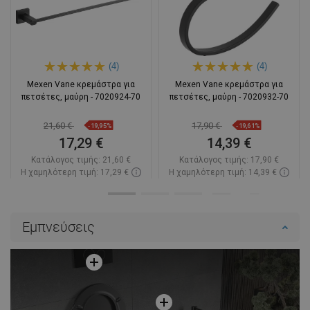
(4)
(4)
Mexen Vane κρεμάστρα για
Mexen Vane κρεμάστρα για
πετσέτες, μαύρη - 7020924-70
πετσέτες, μαύρη - 7020932-70
21,60 €
17,90 €
-19,95%
-19,61%
17,29 €
14,39 €
Κατάλογος τιμής:
21,60 €
Κατάλογος τιμής:
17,90 €
Η χαμηλότερη τιμή: 17,29 €
Η χαμηλότερη τιμή: 14,39 €
Διαθεσιμότητα:
Σε απόθεμα
Διαθεσιμότητα:
Σε απόθεμα
Στο καλάθι
Στο καλάθι
Εμπνεύσεις
Σύγκριση
favorite_border
Αγαπημένα
Σύγκριση
favorite_border
Αγαπημένα