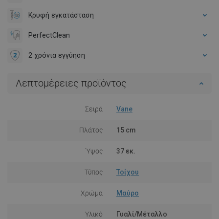
Κρυφή εγκατάσταση
PerfectClean
2 χρόνια εγγύηση
Λεπτομέρειες προϊόντος
Σειρά
Vane
Πλάτος
15 cm
Ύψος
37 εκ.
Τύπος
Τοίχου
Χρώμα
Μαύρο
Υλικό
Γυαλί/Μέταλλο