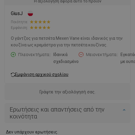
Η αξιολόγηση αφορά αυτό το προϊόν
GiusJ
Ποιότητα:
Εμφάνιση:
Ο γάντζος για πετσέτα Mexen Vane είναι ιδανικός για την
κουζίνα ως κρεμάστρα για την πετσέτα κουζίνας.
Πλεονεκτήματα:
Ιδανικά
Μειονεκτήματα:
Εγκατά
σχεδιασμένο
με ουπα
Εμφάνιση αρχικού σχολίου
Γράψτε την αξιολόγησή σας.
Ερωτήσεις και απαντήσεις από την
κοινότητα
Δεν υπάρχουν ερωτήσεις.