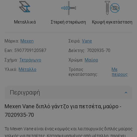
Μεταλλικά
Στερεή στερέωση
Κρυφή εγκατάσταση
Μάρκα:
Mexen
Σειρά:
Vane
Ean:
5907709120587
Δείκτης:
7020935-70
Σχήμα:
Τετράγωνο
Χρώμα:
Μαύρο
Υλικό:
Μέταλλο
Τρόπος
Με
εγκατάστασης:
πείρους
Περιγραφή
Mexen Vane διπλό γάντζο για πετσέτα, μαύρο -
7020935-70
Το Mexen Vane είναι ένας κομψός και λειτουργικός διπλός μαύρος
χαλκός για πετσέτες. Κατασκευασμένος από μέταλλο, παρέχει