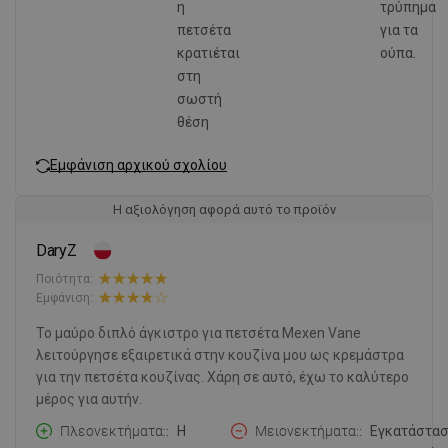
η
τρύπημα
πετσέτα
για τα
κρατιέται
ούπα.
στη
σωστή
θέση
Εμφάνιση αρχικού σχολίου
Η αξιολόγηση αφορά αυτό το προϊόν
DaryZ
Ποιότητα:
Εμφάνιση:
Το μαύρο διπλό άγκιστρο για πετσέτα Mexen Vane
λειτούργησε εξαιρετικά στην κουζίνα μου ως κρεμάστρα
για την πετσέτα κουζίνας. Χάρη σε αυτό, έχω το καλύτερο
μέρος για αυτήν.
Πλεονεκτήματα:
Η
Μειονεκτήματα:
Εγκατάστα