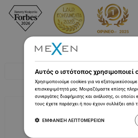
Αυτός ο ιστότοπος χρησιμοποιεί 
Δες όλα
Χρησιμοποιούμε cookies για να εξατομικεύσουμε 
επισκεψιμότητά μας. Μοιραζόμαστε επίσης πληρο
συνεργάτες διαφήμισης και ανάλυσης, οι οποίοι
τους έχετε παράσχει ή που έχουν συλλέξει από 
Διαθεσιμότητα προϊόντων
ΕΜΦΆΝΙΣΗ ΛΕΠΤΟΜΕΡΕΙΏΝ
Σύγχρονο κέντρο logistics επιφάνειας
31 000 m² με πάνω από 68 χιλιάδες