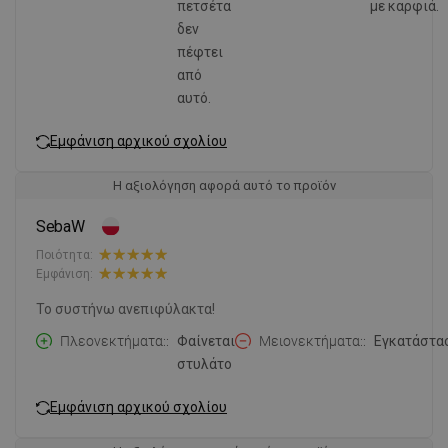
πετσέτα
με καρφιά.
δεν
πέφτει
από
αυτό.
Εμφάνιση αρχικού σχολίου
Η αξιολόγηση αφορά αυτό το προϊόν
SebaW
Ποιότητα:
Εμφάνιση:
Το συστήνω ανεπιφύλακτα!
Πλεονεκτήματα:
Φαίνεται
Μειονεκτήματα:
Εγκατάστα
στυλάτο
Εμφάνιση αρχικού σχολίου