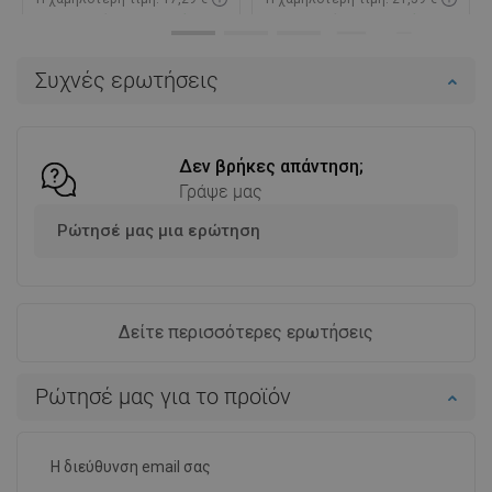
Διαθεσιμότητα:
Σε απόθεμα
Διαθεσιμότητα:
Σε απόθεμα
Στο καλάθι
Στο καλάθι
Συχνές ερωτήσεις
Σύγκριση
favorite_border
Αγαπημένα
Σύγκριση
favorite_border
Αγαπημένα
Δεν βρήκες απάντηση;
Γράψε μας
Ρώτησέ μας μια ερώτηση
Δείτε περισσότερες ερωτήσεις
Ρώτησέ μας για το προϊόν