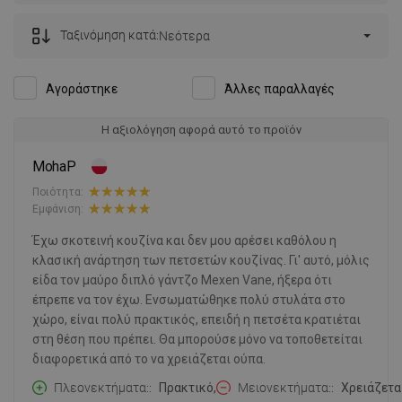
Ταξινόμηση κατά:
Νεότερα
Αγοράστηκε
Άλλες παραλλαγές
Η αξιολόγηση αφορά αυτό το προϊόν
MohaP
Ποιότητα:
Εμφάνιση:
Έχω σκοτεινή κουζίνα και δεν μου αρέσει καθόλου η
κλασική ανάρτηση των πετσετών κουζίνας. Γι' αυτό, μόλις
είδα τον μαύρο διπλό γάντζο Mexen Vane, ήξερα ότι
έπρεπε να τον έχω. Ενσωματώθηκε πολύ στυλάτα στο
χώρο, είναι πολύ πρακτικός, επειδή η πετσέτα κρατιέται
στη θέση που πρέπει. Θα μπορούσε μόνο να τοποθετείται
διαφορετικά από το να χρειάζεται ούπα.
Πλεονεκτήματα:
Πρακτικό,
Μειονεκτήματα:
Χρειάζετα