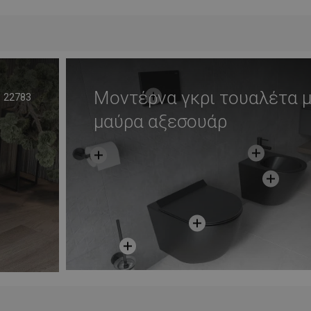
απημένα
Σύγκριση
favorite_border
Αγαπημένα
Σύγκ
Μοντέρνα γκρι τουαλέτα 
22783
μαύρα αξεσουάρ