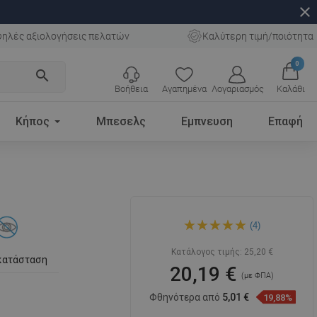
close
ηλές αξιολογήσεις πελατών
Καλύτερη τιμή/ποιότητα
0
search
Βοήθεια
Αγαπημένα
Λογαριασμός
Καλάθι
Κήπος
Μπεσελς
Εμπνευση
Επαφή
Mexen Vane βούρτσα
(4)
τουαλέτας, χρώμιο -
7020950-00
Κατάλογος τιμής:
25,20 €
κατάσταση
20,19 €
(με ΦΠΑ)
Φθηνότερα από
5,01 €
19,88%