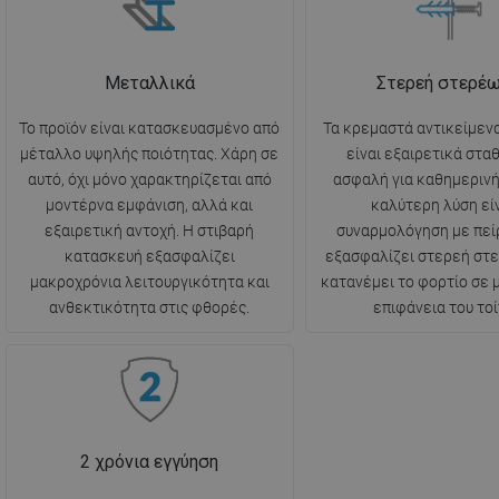
Μεταλλικά
Στερεή στερέ
Το προϊόν είναι κατασκευασμένο από
Τα κρεμαστά αντικείμενα
μέταλλο υψηλής ποιότητας. Χάρη σε
είναι εξαιρετικά στα
αυτό, όχι μόνο χαρακτηρίζεται από
ασφαλή για καθημερινή
μοντέρνα εμφάνιση, αλλά και
καλύτερη λύση είν
εξαιρετική αντοχή. Η στιβαρή
συναρμολόγηση με πεί
κατασκευή εξασφαλίζει
εξασφαλίζει στερεή στ
μακροχρόνια λειτουργικότητα και
κατανέμει το φορτίο σε
ανθεκτικότητα στις φθορές.
επιφάνεια του τοί
2 χρόνια εγγύηση