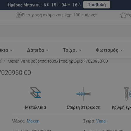
Προβολή
6
15
04
15
Ημέρες Μπάνιου:
D
H
M
S
Επιστροφή ακόμα και μέχρι 100 ημέρες*
Υψ
άκια
Δάπεδα
Τοίχοι
Φωτισμός
C
Mexen Vane βούρτσα τουαλέτας, χρώμιο - 7020950-00
7020950-00
Μεταλλικά
Στερεή στερέωση
Κρυφή εγ
Μάρκα:
Mexen
Σειρά:
Vane