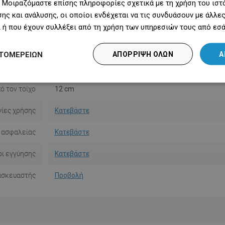
 Μοιραζόμαστε επίσης πληροφορίες σχετικά με τη χρήση του ιστ
Χρώμα
Χρώμιο
ης και ανάλυσης, οι οποίοι ενδέχεται να τις συνδυάσουν με άλλ
Υλικό
Γυαλί/Μέταλλο
 ή που έχουν συλλέξει από τη χρήση των υπηρεσιών τους από εσά
Σχήμα
Τετράγωνο
ΤΟΜΕΡΕΙΏΝ
ΑΠΌΡΡΙΨΗ ΌΛΩΝ
Α
κατάστασης
Με πείρους
ό τον τοίχο
12 cm
ίες χρήσης
Κατεβάστε
 ασφαλείας
Κατεβάστε
ι εγγύησης
Κατεβάστε
ασκευαστής
Προβολή