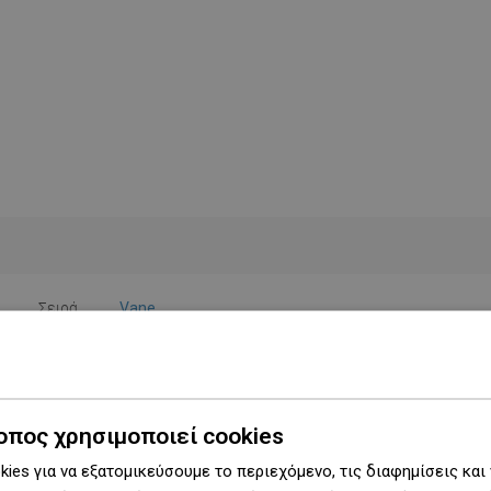
Σειρά
Vane
Πλάτος
15 cm
Ύψος
37 εκ.
οπος χρησιμοποιεί cookies
Τύπος
Τοίχου
ies για να εξατομικεύσουμε το περιεχόμενο, τις διαφημίσεις και