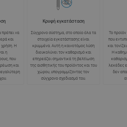
ωση
Κρυφή εγκατάσταση
 πρέπει να
Σύγχρονο σύστημα, στο οποίο όλα τα
Το προϊόν
θερά και
στοιχεία εγκατάστασης είναι
που εντυπ
 χρήση. Η
κρυμμένα. Αυτή η καινοτόμος λύση
και τονίζε
αι η
διευκολύνει τον καθαρισμό και
Η καθημ
ρους, που
επηρεάζει σημαντικά τη βελτίωση
καθαρισμ
ερέωση και
της αισθητικής του προϊόντος και του
λεκέδες ε
 μεγαλύτερη
χώρου, υπογραμμίζοντας τον
δεν απα
χου.
σύγχρονο σχεδιασμό του.
α