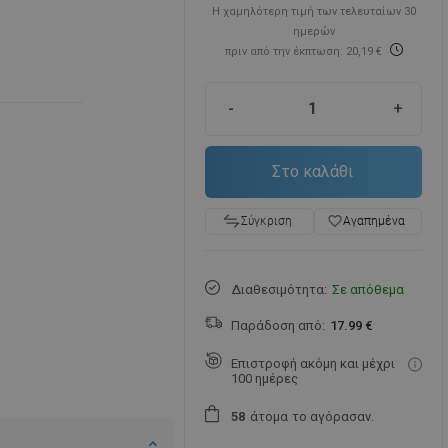
Η χαμηλότερη τιμή των τελευταίων 30
ημερών
πριν από την έκπτωση: 20,19 €
-
+
Στο καλάθι
favorite_border
Αγαπημένα
Σύγκριση
Διαθεσιμότητα:
Σε απόθεμα
Παράδοση από:
17.99 €
Επιστροφή ακόμη και μέχρι
100 ημέρες
άτομα
το αγόρασαν.
5
8