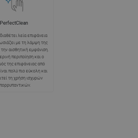
PerfectClean
 διαθέτει λεία επιφάνεια
ωσιάζει με τη λάμψη της
ι την αισθητική εμφάνιση.
ερινή περιποίηση και ο
ός της επιφάνειας από
ίναι πολύ πιο εύκολη και
ιτεί τη χρήση ισχυρών
πορρυπαντικών.