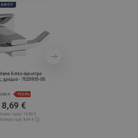
ΠΆΝΙΟΥ
ΗΜΈΡΕΣ ΜΠΆΝΙΟΥ
SWEDISH
FINNISH
PORTUGUESE
CROATIAN
GREEK
Επόμενο
SLOVENIAN
Vane διπλό άγκιστρο
Mexen Vane ποτήρι για
, χρώμιο - 7020935-00
οδοντόβουρτσες, χρώμιο -
7020938-00
0,80 €
-19,54%
16,20 €
-19,81%
8,69 €
12,99 €
λογος τιμής:
10,80 €
Κατάλογος τιμής:
16,20 €
λότερη τιμή: 8,69 €
Η χαμηλότερη τιμή: 12,99 €
ιμότητα:
Σε απόθεμα
Διαθεσιμότητα:
Σε απόθεμα
Στο καλάθι
Στο καλάθι