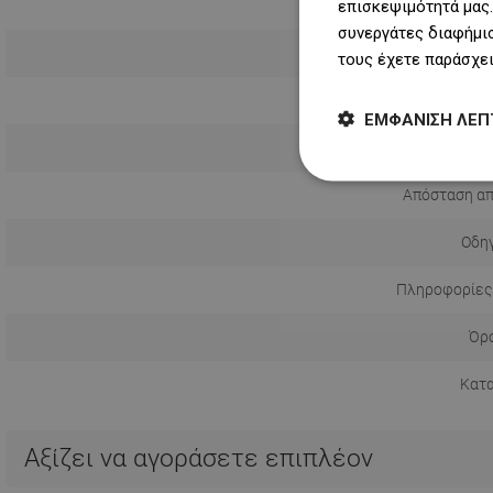
επισκεψιμότητά μας.
συνεργάτες διαφήμισ
τους έχετε παράσχει
ΕΜΦΆΝΙΣΗ ΛΕΠ
Τρόπος εγ
Απόσταση απ
Οδηγ
Πληροφορίες
Όρο
Κατ
Αξίζει να αγοράσετε επιπλέον