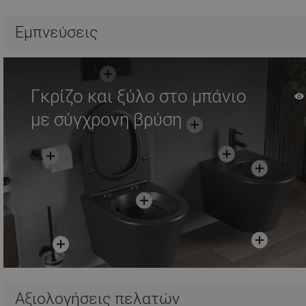
Σύγκριση
favorite_border
Αγαπημένα
Σύγκριση
favorite_border
Αγ
Εμπνεύσεις
Γκρίζο και ξύλο στο μπάνιο
με σύγχρονη βρύση
Αξιολογήσεις πελατών