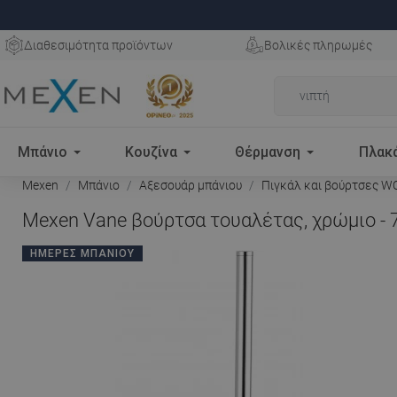
Διαθεσιμότητα προϊόντων
Βολικές πληρωμές
Μπάνιο
Κουζίνα
Θέρμανση
Πλακ
Mexen
Μπάνιο
Αξεσουάρ μπάνιου
Πιγκάλ και βούρτσες W
Mexen Vane βούρτσα τουαλέτας, χρώμιο - 
ΗΜΈΡΕΣ ΜΠΆΝΙΟΥ