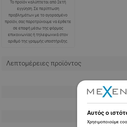
Το προϊόν καλύπτεται από 2ετή
εγγύηση. Σε περίπτωση
προβλημάτων με το αγορασμένο
προϊόν, σας παροτρύνουμε να έρθετε
σε επαφή μέσω της φόρμας
επικοινωνίας ή τηλεφωνικά στον
αριθμό της γραμμής υποστήριξης.
Λεπτομέρειες προϊόντος
Αυτός ο ιστότ
Χρησιμοποιούμε cook