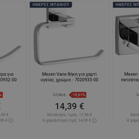
ΗΜΈΡΕΣ ΜΠΆΝΙΟΥ
ΗΜΈΡΕΣ Μ
ρα για
Mexen Vane θήκη για χαρτί
Mexen 
20932-00
υγείας, χρώμιο - 7020933-00
πετσέτας
%
17,90 €
-19,61%
1
€
14,39 €
,90 €
Κατάλογος τιμής:
17,90 €
Κατά
,39 €
Η χαμηλότερη τιμή: 14,39 €
Η χαμη
πόθεμα
Διαθεσιμότητα:
Σε απόθεμα
Διαθεσ
ι
Στο καλάθι