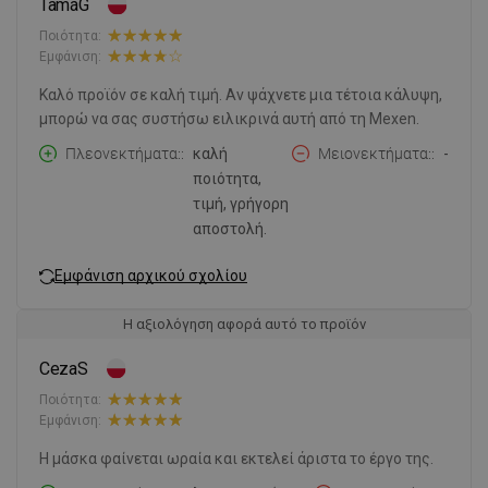
TamáG
Ποιότητα:
Εμφάνιση:
Καλό προϊόν σε καλή τιμή. Αν ψάχνετε μια τέτοια κάλυψη,
μπορώ να σας συστήσω ειλικρινά αυτή από τη Mexen.
Πλεονεκτήματα:
καλή
Μειονεκτήματα:
-
ποιότητα,
τιμή, γρήγορη
αποστολή.
Εμφάνιση αρχικού σχολίου
Η αξιολόγηση αφορά αυτό το προϊόν
CezaS
Ποιότητα:
Εμφάνιση:
Η μάσκα φαίνεται ωραία και εκτελεί άριστα το έργο της.