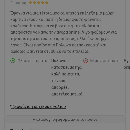
Εμφάνιση:
Έψαχνα για μια τέτοια μάσκα, επειδή επέλεξα μια μαύρη
καμπίνα ντους και αυτή η διαμόρφωση φαίνεται
καλύτερη. Κατάφερα να βρω αυτή τη σελίδα και
αποφάσισα να κάνω την αγορά online. Λίγο φοβόμουν για
την ποιότητα αυτού του προϊόντος, αλλά δεν υπήρχε
λόγος. Είναι προϊόν από Πολωνό κατασκευαστή και
αμέσως φαίνεται ότι άξιζε να το επιλέξω.
Πλεονεκτήματα:
Πολωνός
Μειονεκτήματα:
Αγ
κατασκευαστής,
onl
καλή ποιότητα,
το νερό
απορρέει
αποτελεσματικά.
Εμφάνιση αρχικού σχολίου
Η αξιολόγηση αφορά αυτό το προϊόν