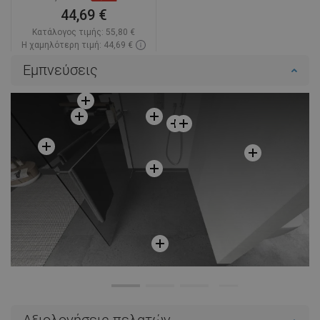
44,69 €
Κατάλογος τιμής:
55,80 €
Η χαμηλότερη τιμή: 44,69 €
Διαθεσιμότητα:
Σε απόθεμα
Εμπνεύσεις
Στο καλάθι
Σύγκριση
favorite_border
Αγαπημένα