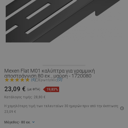
Mexen Flat M01 καλύπτρα για γραμμική
αποστράγγιση 80 εκ., μαύρη - 1720080
(0)
(4)
Ερωτήσεις
23,09 €
19,83%
(με ΦΠΑ)
Κατάλογος τιμής:
28,80 €
Η χαμηλότερη τιμή των τελευταίων 30 ημερών
πριν από την έκπτωση:
23,09 €
Μέγεθος
- 80 εκ.