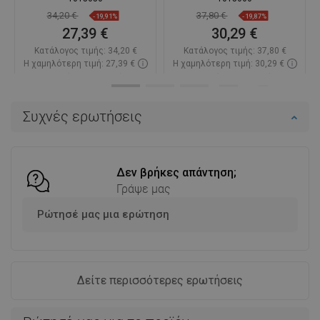
34,20 €
37,80 €
-19,91%
-19,87%
27,39 €
30,29 €
Κατάλογος τιμής:
34,20 €
Κατάλογος τιμής:
37,80 €
Η χαμηλότερη τιμή: 27,39 €
Η χαμηλότερη τιμή: 30,29 €
Διαθεσιμότητα:
Σε απόθεμα
Διαθεσιμότητα:
Σε απόθεμα
Στο καλάθι
Στο καλάθι
Συχνές ερωτήσεις
Σύγκριση
favorite_border
Αγαπημένα
Σύγκριση
favorite_border
Αγαπημένα
Δεν βρήκες απάντηση;
Γράψε μας
Ρώτησέ μας μια ερώτηση
Δείτε περισσότερες ερωτήσεις