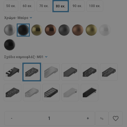
50 εκ.
60 εκ.
70 εκ.
90 εκ.
100 εκ.
80 εκ.
Χρώμα
- Μαύρο
Σχέδιο καμουφλάζ
- M01
favorite_border
-
+