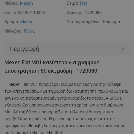
Μάρκα:
Mexen
Σειρά:
Flat
Ean:
5907709110342
Δείκτης:
1720080
Χρώμα:
Μαύρο
Σετ περιλαμβάνει:
Κάλυμμα
Μέγεθος:
80 εκ.
Περιγραφή
Mexen Flat M01 καλύπτρα για γραμμική
αποστράγγιση 80 εκ., μαύρη - 1720080
Η Mexen Flat M01 προσφέρει εξαιρετική λύση για την κάλυψη
των αποχετεύσεων με τη μαύρη διακόσμησή της, πολύ κομψή και
ανθεκτική. Κατασκευασμένη από ανοξείδωτο ατσάλι AISI 304,
εξασφαλίζει μακροχρόνια αντοχή στη χρήση και στη διάβρωση.
Με πλάτος 80 cm, προσαρμόζεται τέλεια σε διαφορετικά
περιβάλλοντα μπάνιου. Η με ενσωματωμένους αποστάτες
προσφέρει αθόρυβη λειτουργία, και είναι ιδανική για συνδυασμό
με τα σώματα Flat και Flat 360.