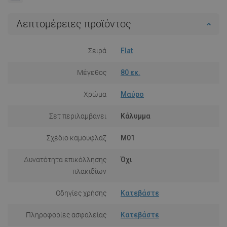
Λεπτομέρειες προϊόντος
Σειρά
Flat
Μέγεθος
80 εκ.
Χρώμα
Μαύρο
Σετ περιλαμβάνει
Κάλυμμα
Σχέδιο καμουφλάζ
M01
Δυνατότητα επικόλλησης
Όχι
πλακιδίων
Οδηγίες χρήσης
Κατεβάστε
Πληροφορίες ασφαλείας
Κατεβάστε