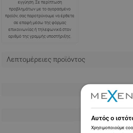
εγγύηση. Σε περίπτωση
προβλημάτων με το αγορασμένο
προϊόν, σας παροτρύνουμε να έρθετε
σε επαφή μέσω της φόρμας
επικοινωνίας ή τηλεφωνικά στον
αριθμό της γραμμής υποστήριξης.
Λεπτομέρειες προϊόντος
Αυτός ο ιστότ
Χρησιμοποιούμε cook