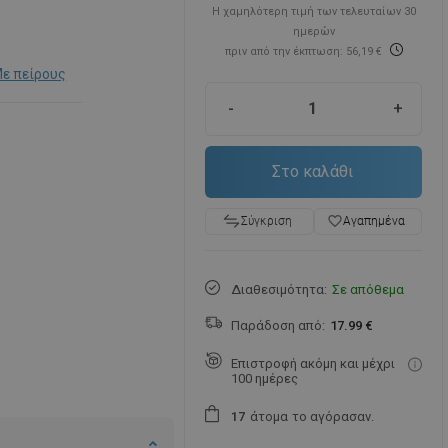
Η χαμηλότερη τιμή των τελευταίων 30
ημερών
πριν από την έκπτωση: 56,19 €
ε πείρους
-
+
Στο καλάθι
favorite_border
Αγαπημένα
Σύγκριση
Διαθεσιμότητα:
Σε απόθεμα
Παράδοση από:
17.99 €
Επιστροφή ακόμη και μέχρι
100 ημέρες
άτομα
το αγόρασαν.
1
7