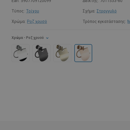
Ean:
5907709120099
Δείκτης:
7011533-60
Τύπος:
Τοίχου
Σχήμα:
Στρογγυλό
Χρώμα:
Ροζ χρυσό
Τρόπος εγκατάστασης:
Μ
Χρώμα
- Ροζ χρυσό