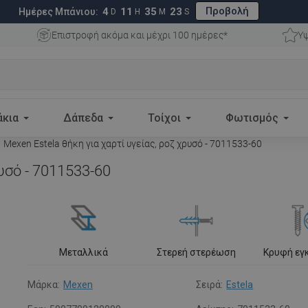
Προβολή
4
11
35
21
Ημέρες Μπάνιου:
D
H
M
S
Επιστροφή ακόμα και μέχρι 100 ημέρες*
Υψ
άκια
Δάπεδα
Τοίχοι
Φωτισμός
Mexen Estela θήκη για χαρτί υγείας, ροζ χρυσό - 7011533-60
υσό - 7011533-60
Μεταλλικά
Στερεή στερέωση
Κρυφή εγ
Μάρκα:
Mexen
Σειρά:
Estela