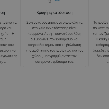
ωση
Κρυφή εγκατάσταση
 πρέπει να
Σύγχρονο σύστημα, στο οποίο όλα τα
Το προϊόν
θερά και
στοιχεία εγκατάστασης είναι
που εντυπ
 χρήση. Η
κρυμμένα. Αυτή η καινοτόμος λύση
και τονίζε
αι η
διευκολύνει τον καθαρισμό και
Η καθημ
ρους, που
επηρεάζει σημαντικά τη βελτίωση
καθαρισμ
ερέωση και
της αισθητικής του προϊόντος και του
λεκέδες ε
 μεγαλύτερη
χώρου, υπογραμμίζοντας τον
δεν απα
χου.
σύγχρονο σχεδιασμό του.
α