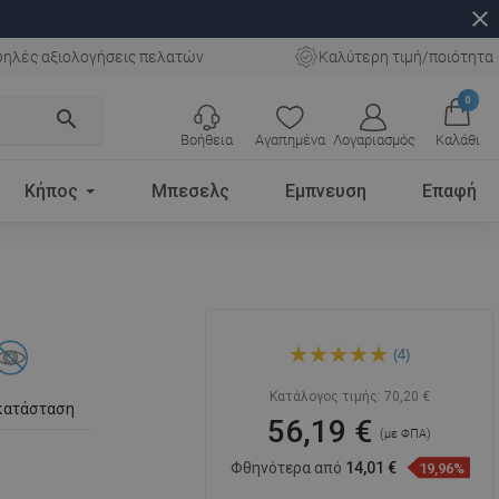
close
ηλές αξιολογήσεις πελατών
Καλύτερη τιμή/ποιότητα
0
search
Βοήθεια
Αγαπημένα
Λογαριασμός
Καλάθι
Κήπος
Μπεσελς
Εμπνευση
Επαφή
Mexen Estela θήκη για χαρτί
(4)
υγείας, ροζ χρυσό -
7011533-60
Κατάλογος τιμής:
70,20 €
κατάσταση
56,19 €
(με ΦΠΑ)
Φθηνότερα από
14,01 €
19,96%