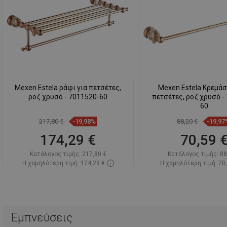
Mexen Estela ράφι για πετσέτες,
Mexen Estela Κρεμάσ
ροζ χρυσό - 7011520-60
πετσέτες, ροζ χρυσό -
60
217,80 €
-19,98%
88,20 €
-19,97
174,29 €
70,59 
Κατάλογος τιμής:
217,80 €
Κατάλογος τιμής:
88
Η χαμηλότερη τιμή: 174,29 €
Η χαμηλότερη τιμή: 70
Διαθεσιμότητα:
Σε απόθεμα
Διαθεσιμότητα:
Σε α
Στο καλάθι
Στο καλάθ
Σύγκριση
favorite_border
Αγαπημένα
Σύγκριση
favorite_border
Αγ
Εμπνεύσεις