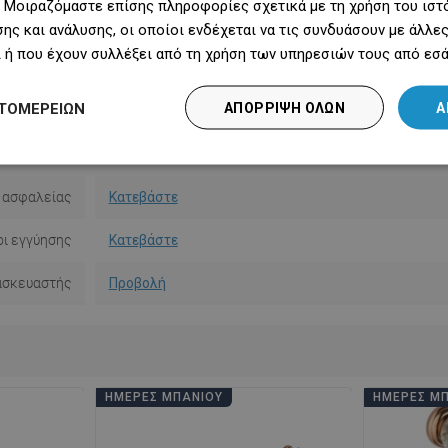
 Μοιραζόμαστε επίσης πληροφορίες σχετικά με τη χρήση του ιστ
κατάστασης
Με πείρους
ης και ανάλυσης, οι οποίοι ενδέχεται να τις συνδυάσουν με άλλ
 ή που έχουν συλλέξει από τη χρήση των υπηρεσιών τους από εσά
Με καπάκι
Ναι
ΤΟΜΕΡΕΙΏΝ
ΑΠΌΡΡΙΨΗ ΌΛΩΝ
Α
Με ράφι
Όχι
ίες χρήσης
Κατεβάστε
 ασφαλείας
Κατεβάστε
ι εγγύησης
Κατεβάστε
ασκευαστής
Προβολή
ΗΜΈΡΕΣ ΜΠΆΝΙΟΥ
ΗΜΈΡΕΣ Μ