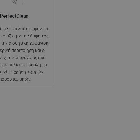
PerfectClean
 διαθέτει λεία επιφάνεια
ωσιάζει με τη λάμψη της
ι την αισθητική εμφάνιση.
ερινή περιποίηση και ο
ός της επιφάνειας από
ίναι πολύ πιο εύκολη και
ιτεί τη χρήση ισχυρών
πορρυπαντικών.