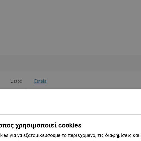
Σειρά
Estela
Τύπος
Τοίχου
Χρώμα
Ροζ χρυσό
Υλικό
Μέταλλο
οπος χρησιμοποιεί cookies
ies για να εξατομικεύσουμε το περιεχόμενο, τις διαφημίσεις και
Σχήμα
Στρογγυλό