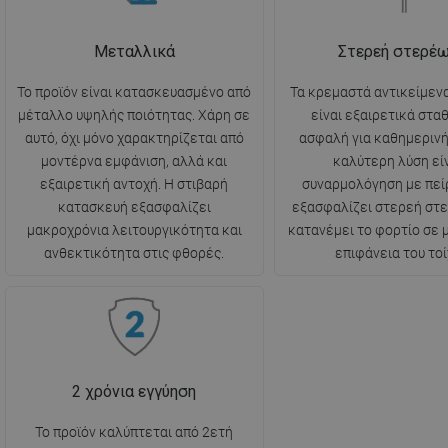
Μεταλλικά
Στερεή στερέ
Το προϊόν είναι κατασκευασμένο από
Τα κρεμαστά αντικείμενα
μέταλλο υψηλής ποιότητας. Χάρη σε
είναι εξαιρετικά στα
αυτό, όχι μόνο χαρακτηρίζεται από
ασφαλή για καθημερινή
μοντέρνα εμφάνιση, αλλά και
καλύτερη λύση είν
εξαιρετική αντοχή. Η στιβαρή
συναρμολόγηση με πεί
κατασκευή εξασφαλίζει
εξασφαλίζει στερεή στ
μακροχρόνια λειτουργικότητα και
κατανέμει το φορτίο σε
ανθεκτικότητα στις φθορές.
επιφάνεια του τοί
2 χρόνια εγγύηση
Το προϊόν καλύπτεται από 2ετή