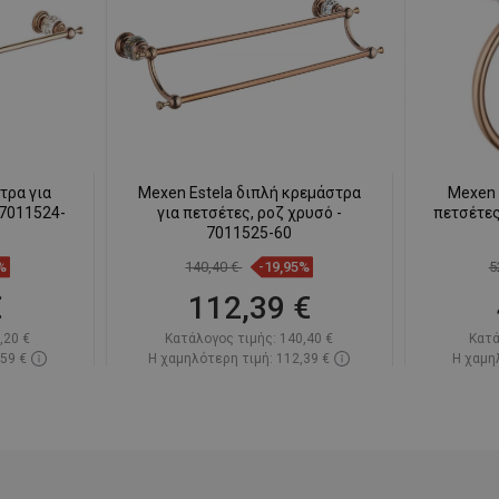
τρα για
Mexen Estela διπλή κρεμάστρα
Mexen 
 7011524-
για πετσέτες, ροζ χρυσό -
πετσέτες
7011525-60
%
140,40 €
-19,95%
5
€
112,39 €
,20 €
Κατάλογος τιμής:
140,40 €
Κατά
,59 €
Η χαμηλότερη τιμή: 112,39 €
Η χαμηλ
πόθεμα
Διαθεσιμότητα:
Σε απόθεμα
Διαθεσ
ι
Στο καλάθι
απημένα
Σύγκριση
favorite_border
Αγαπημένα
Σύγκ